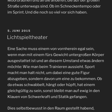
Moorbraunen und all die anderen, die auf der großen
Straße unterwegs sind. Ob im Schneckentempo oder
im Sprint. Und die noch so viel vor sich haben.
VERÖFFENTLICHT
5. JUNI 2015
AM
Lichtspieltheater
Eine Sache muss einem von vornherein egal sein,
wenn man mit einem fürs Gewicht untergroßen Körper
ausgestattet ist und an diesem Umstand etwas ändern
möchte: Wie man beim Trainieren aussieht. Sport
macht man halt nicht, um dabei eine gute Figur
abzugeben, sondern davon um eine zu bekommen. Ob
da etwas schwabbelt, hängt oder hüpft, hat einem
gleichgültig zu sein, sonst bleibt man auf ewig in den
Klauen von Schwerkraft und Statik gefangen.
Dies selbstbewusst in den Raum gestellt habend,