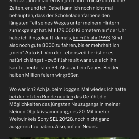
Seit 22 Jahren fahren wir jetzt durch dicke und dünne
Zeiten, er und ich. Dabei kann ich noch nicht mal
behaupten, dass der Schokoladenfarbene den
längsten Teil seines Weges unter meinem Hintern
zurückgelegt hat. Mit 179.000 Kilometern auf der Uhr
habe ich ihn gekauft, damals,
im Frühjahr 1993
. Sind
also noch gute 8000 zu fahren, bis er mehrheitlich
„mein“ Auto ist. Von der Lebenszeit her ist er es
natürlich längst – zwölf Jahre alt war er, als ich ihn
kaufte, heute ist er 34. Also, auf ein Neues. Bei der
halben Million feiern wir größer.
Wo war ich? Ach ja, beim Joggen. Mal wieder. Ich hatte
bei der letzten Runde neulich
das Gefühl, die
Möglichkeiten des jüngsten Neuzugangs in meiner
kleinen Objektivsammlung, des 20-Millimeter-
Weitwinkels Sony SEL 20f28, noch nicht ganz
ausgereizt zu haben. Also, auf ein Neues.