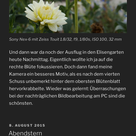
Sony Nex-6 mit Zeiss Touit 1.8/32, f9, 1/80s, ISO 100, 32 mm
Und dann war da noch der Ausflug in den Elisengarten
heute Nachmittag. Eigentlich wollte ich ja auf die
rechte Blüte fokussieren. Doch dann fand meine
Kamera ein besseres Motiv, als es nach dem vierten
Schuss unbemerkt hinter dem obersten Blütenblatt
hervorkrabbelte. Wieder was gelernt: Überraschungen
bei der nachträglichen Bildbearbeitung am PC sind die
schönsten.
VERÖFFENTLICHT
8. AUGUST 2015
AM
Abendstern