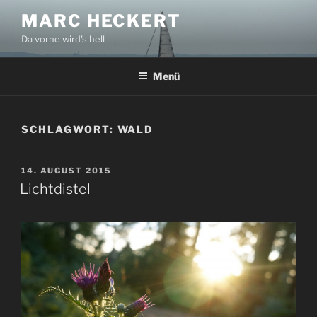
Zum
MARC HECKERT
Inhalt
Da vorne wird's hell
springen
Menü
SCHLAGWORT:
WALD
VERÖFFENTLICHT
14. AUGUST 2015
AM
Lichtdistel