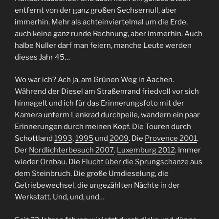
entfernt von der ganz großen Sechsernull, aber
immerhin. Mehr als achteinviertelmal um die Erde,
auch keine ganz runde Rechnung, aber immerhin. Auch
halbe Nuller darf man feiern, manche Leute werden
dieses Jahr 45…
Wo war ich? Ach ja, am Grünen Weg in Aachen.
Während der Diesel am Straßenrand friedvoll vor sich
hinnagelt und ich für das Erinnerungsfoto mit der
Kamera unterm Lenkrad durchpeile, wandern ein paar
Erinnerungen durch meinen Kopf. Die Touren durch
Schottland
1993
,
1995
und
2009
. Die
Provence 2001
.
Der
Nordlichterbesuch 2007
.
Luxemburg 2012
. Immer
wieder
Ornbau
. Die
Flucht über die Sprungschanze
aus
dem Steinbruch. Die große Umdieselung, die
Getriebewechsel, die ungezählten Nächte in der
Werkstatt. Und, und, und…