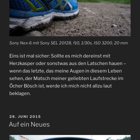
Sony Nex-6 mit Sony SEL 20f28, f10, 1/30s, ISO 3200, 20 mm
Eins ist mal sicher: Sollte es mich dereinst mit
Herzkasper oder sonstwas aus den Latschen hauen –
wenn das letzte, das meine Augen in diesem Leben
sehen, der Matsch meiner geliebten Laufstrecke im
Öcher Bösch ist, werde ich mich nicht allzu laut
beklagen.
VERÖFFENTLICHT
28. JUNI 2015
AM
Auf ein Neues