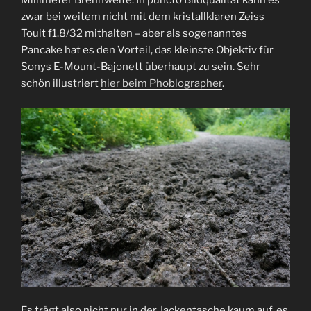
Millimeter Brennweite. In puncto Bildqualität kann es
zwar bei weitem nicht mit dem kristallklaren Zeiss
Touit f1.8/32 mithalten – aber als sogenanntes
Pancake hat es den Vorteil, das kleinste Objektiv für
Sonys E-Mount-Bajonett überhaupt zu sein. Sehr
schön illustriert
hier beim Phoblographer
.
Es trägt also nicht nur in der Jackentasche kaum auf, es