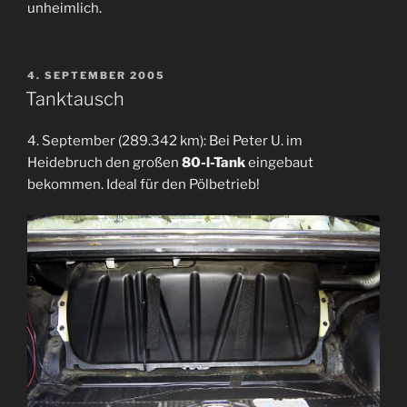
unheimlich.
VERÖFFENTLICHT
4. SEPTEMBER 2005
AM
Tanktausch
4. September (289.342 km): Bei Peter U. im
Heidebruch den großen
80-l-Tank
eingebaut
bekommen. Ideal für den Pölbetrieb!