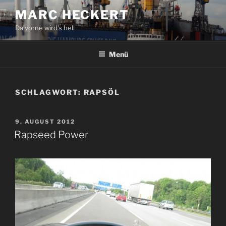
Zum
MARC HECKERT
Inhalt
Da vorne wird's hell
springen
Menü
SCHLAGWORT:
RAPSÖL
VERÖFFENTLICHT
9. AUGUST 2012
AM
Rapseed Power