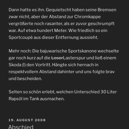
Dann hatte es ihn. Gequietscht haben seine Bremsen
zwar nicht, aber der Abstand zur Chromkappe
vergrößerte noch rasanter, als er zuvor geschrumpft
war. Auf etwa hundert Meter. Wie friedlich so ein
Sportcoupé aus dieser Entfernung aussieht.
Mehr noch: Die bajuwarische Sportskanone wechselte
gar noch kurz auf die
Loser
Lasterspur und ließ einem
Skoda (!) den Vortritt. Hängte sich hernach in
respektvollem Abstand dahinter und uns folgte brav
und bescheiden.
Selten so schön erlebt, welchen Unterschied 30 Liter
Rapsöl im Tank ausmachen.
VERÖFFENTLICHT
19. AUGUST 2008
AM
Abschied