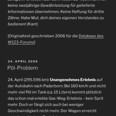
keine zweijährige Gewährleistung für gelieferte
Informationen übernehmen. Keine Haftung für dritte
Zähne. Habe Mut, dich deines eigenen Verstandes zu
bedienen! (Kant)
[Originaltext geschrieben 2006 für die
Database des
W123-Forums
]
VERÖFFENTLICHT
24. APRIL 2006
AM
Pöl-Problem
24. April (295.596 km):
Unangenehmes Erlebnis
auf
der Autobahn nach Paderborn: Bei 160 km/h und nicht
mehr viel Pöl im Tank (ca. 15 Litern) kommt plötzlich
das schon mal erlebte Gas-Weg-Erlebnis – kein Sprit
mehr. Doch er fängt sich auch bei weniger
Geschwindigkeit nicht mehr. Der Wagen erreicht