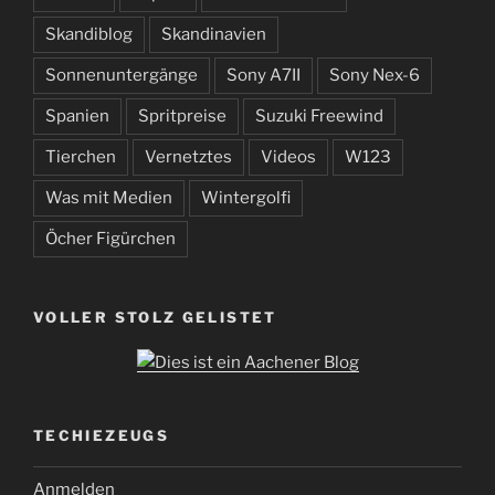
Skandiblog
Skandinavien
Sonnenuntergänge
Sony A7II
Sony Nex-6
Spanien
Spritpreise
Suzuki Freewind
Tierchen
Vernetztes
Videos
W123
Was mit Medien
Wintergolfi
Öcher Figürchen
VOLLER STOLZ GELISTET
TECHIEZEUGS
Anmelden