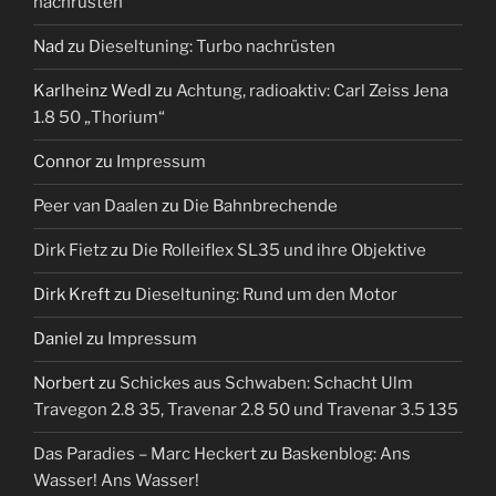
nachrüsten
Nad
zu
Dieseltuning: Turbo nachrüsten
Karlheinz Wedl
zu
Achtung, radioaktiv: Carl Zeiss Jena
1.8 50 „Thorium“
Connor
zu
Impressum
Peer van Daalen
zu
Die Bahnbrechende
Dirk Fietz
zu
Die Rolleiflex SL35 und ihre Objektive
Dirk Kreft
zu
Dieseltuning: Rund um den Motor
Daniel
zu
Impressum
Norbert
zu
Schickes aus Schwaben: Schacht Ulm
Travegon 2.8 35, Travenar 2.8 50 und Travenar 3.5 135
Das Paradies – Marc Heckert
zu
Baskenblog: Ans
Wasser! Ans Wasser!