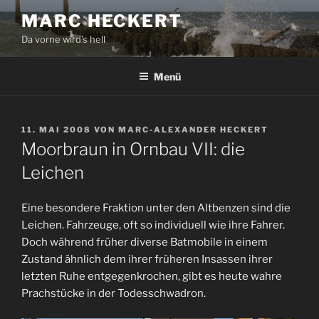
Zum
MARC HECKERT
Inhalt
Da vorne wird's hell
springen
Menü
VERÖFFENTLICHT
11. MAI 2008
VON
MARC-ALEXANDER HECKERT
AM
Moorbraun in Ornbau VII: die
Leichen
Eine besondere Fraktion unter den Altbenzen sind die
Leichen. Fahrzeuge, oft so individuell wie ihre Fahrer.
Doch während früher diverse Batmobile in einem
Zustand ähnlich dem ihrer früheren Insassen ihrer
letzten Ruhe entgegenkrochen, gibt es heute wahre
Prachstücke in der Todesschwadron.