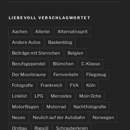
LIEBEVOLL VERSCHLAGWORTET
Aachen
Allerlei
Alternativsprit
Andere Autos
Baskenblog
Beiträge mit Sternchen
Belgien
Berufsgependel
Blümchen
C-Klasse
Der Moorbraune
Fernverkehr
Fliegzeug
Fotografie
Frankreich
FVA
Köln
Linklist
LPG
Mercedes
Moin Oche
Motorfliegen
Motorrad
Nachtfotografie
Neues
Neulich auf der Autobahn
Norwegen
Ornbau
Rapsöl
Schrauberkram