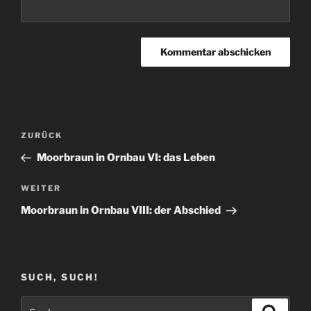
Beitragsnavigation
Vorheriger
ZURÜCK
Beitrag
Moorbraun in Ornbau VI: das Leben
Nächster
WEITER
Beitrag
Moorbraun in Ornbau VIII: der Abschied
SUCH, SUCH!
Suchen
Suche