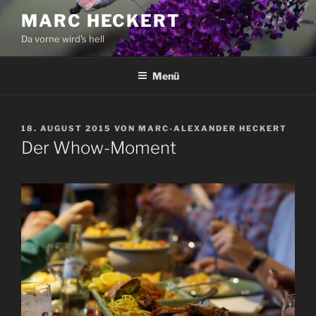
Zum
MARC HECKERT
Inhalt
Da vorne wird's hell
springen
Menü
VERÖFFENTLICHT
18. AUGUST 2015
VON
MARC-ALEXANDER HECKERT
AM
Der Whow-Moment