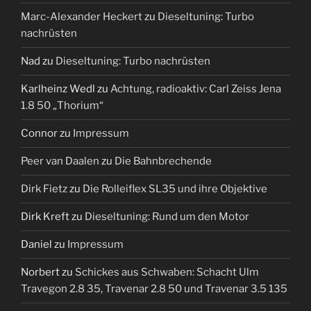
Marc-Alexander Heckert
zu
Dieseltuning: Turbo
nachrüsten
Nad
zu
Dieseltuning: Turbo nachrüsten
Karlheinz Wedl
zu
Achtung, radioaktiv: Carl Zeiss Jena
1.8 50 „Thorium“
Connor
zu
Impressum
Peer van Daalen
zu
Die Bahnbrechende
Dirk Fietz
zu
Die Rolleiflex SL35 und ihre Objektive
Dirk Kreft
zu
Dieseltuning: Rund um den Motor
Daniel
zu
Impressum
Norbert
zu
Schickes aus Schwaben: Schacht Ulm
Travegon 2.8 35, Travenar 2.8 50 und Travenar 3.5 135