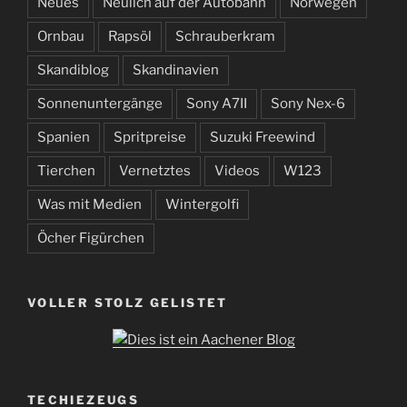
Neues
Neulich auf der Autobahn
Norwegen
Ornbau
Rapsöl
Schrauberkram
Skandiblog
Skandinavien
Sonnenuntergänge
Sony A7II
Sony Nex-6
Spanien
Spritpreise
Suzuki Freewind
Tierchen
Vernetztes
Videos
W123
Was mit Medien
Wintergolfi
Öcher Figürchen
VOLLER STOLZ GELISTET
TECHIEZEUGS