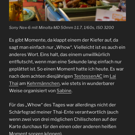
Sony Nex-6 mit Minolta MD 50mm 1:1.7, 1/60s, ISO 3200
Es gibt Momente, da klappt einem der Kiefer auf, da
sagt man einfach nur „Whow“. Vielleicht ist es auch ein
anderes Wort. Eins halt, das einem unwillkürlich
entflutscht, wenn man eine Sekunde lang einfach nur
geplättet ist. So einen Moment hatte ich heute. Es war
nach dem achten diesjährigen
TestessenAC
im
Lai
Thai
am
Kehrmännchen
, wie stets in wunderbarer
Weise organisiert von
Sabine
.
Für das „Whow“ des Tages war allerdings nicht der
Schärfegrad meiner Thai-Ente verantwortlich (auch
wenn zwei von drei möglichen Chilischoten auf der
Karte durchaus für den einen oder anderen heißen
Moment sorgen können).