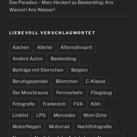
Das Paradies – Marc Heckert
zu
Baskenblog: Ans
Wasser! Ans Wasser!
LIEBEVOLL VERSCHLAGWORTET
Aachen
Allerlei
Alternativsprit
Andere Autos
Baskenblog
Beiträge mit Sternchen
Belgien
Berufsgependel
Blümchen
C-Klasse
Der Moorbraune
Fernverkehr
Fliegzeug
Fotografie
Frankreich
FVA
Köln
Linklist
LPG
Mercedes
Moin Oche
Motorfliegen
Motorrad
Nachtfotografie