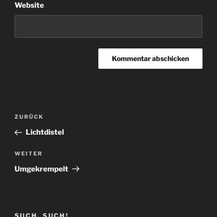
Website
Beitragsnavigation
Vorheriger
ZURÜCK
Beitrag
Lichtdistel
Nächster
WEITER
Beitrag
Umgekrempelt
SUCH, SUCH!