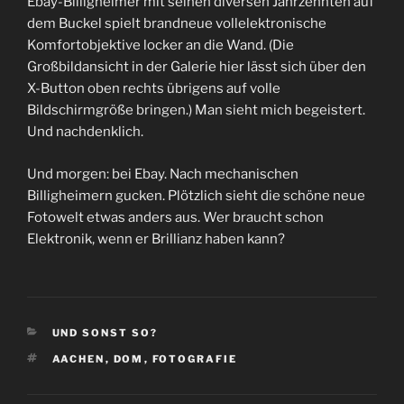
Ebay-Billigheimer mit seinen diversen Jahrzehnten auf
dem Buckel spielt brandneue vollelektronische
Komfortobjektive locker an die Wand. (Die
Großbildansicht in der Galerie hier lässt sich über den
X-Button oben rechts übrigens auf volle
Bildschirmgröße bringen.) Man sieht mich begeistert.
Und nachdenklich.
Und morgen: bei Ebay. Nach mechanischen
Billigheimern gucken. Plötzlich sieht die schöne neue
Fotowelt etwas anders aus. Wer braucht schon
Elektronik, wenn er Brillianz haben kann?
KATEGORIEN
UND SONST SO?
SCHLAGWÖRTER
AACHEN
,
DOM
,
FOTOGRAFIE