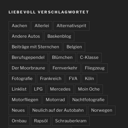
LIEBEVOLL VERSCHLAGWORTET
Aachen
Allerlei
Alternativsprit
Andere Autos
Baskenblog
Beiträge mit Sternchen
Belgien
Berufsgependel
Blümchen
C-Klasse
Der Moorbraune
Fernverkehr
Fliegzeug
Fotografie
Frankreich
FVA
Köln
Linklist
LPG
Mercedes
Moin Oche
Motorfliegen
Motorrad
Nachtfotografie
Neues
Neulich auf der Autobahn
Norwegen
Ornbau
Rapsöl
Schrauberkram