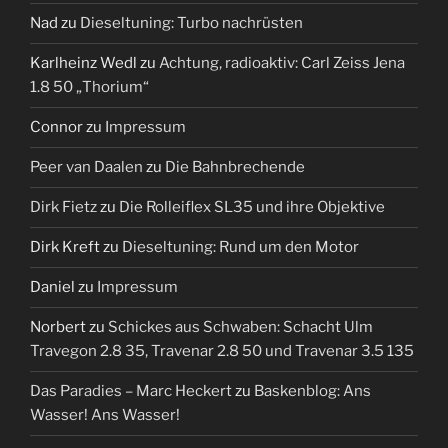
Nad
zu
Dieseltuning: Turbo nachrüsten
Karlheinz Wedl
zu
Achtung, radioaktiv: Carl Zeiss Jena
1.8 50 „Thorium“
Connor
zu
Impressum
Peer van Daalen
zu
Die Bahnbrechende
Dirk Fietz
zu
Die Rolleiflex SL35 und ihre Objektive
Dirk Kreft
zu
Dieseltuning: Rund um den Motor
Daniel
zu
Impressum
Norbert
zu
Schickes aus Schwaben: Schacht Ulm
Travegon 2.8 35, Travenar 2.8 50 und Travenar 3.5 135
Das Paradies – Marc Heckert
zu
Baskenblog: Ans
Wasser! Ans Wasser!