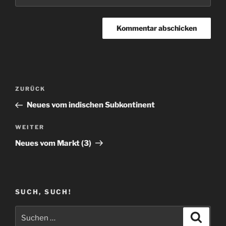
Beitragsnavigation
Vorheriger
ZURÜCK
Beitrag
Neues vom indischen Subkontinent
Nächster
WEITER
Beitrag
Neues vom Markt (3)
SUCH, SUCH!
Suchen
Suche
nach: