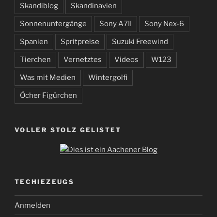
Skandiblog
Skandinavien
Sonnenuntergänge
Sony A7II
Sony Nex-6
Spanien
Spritpreise
Suzuki Freewind
Tierchen
Vernetztes
Videos
W123
Was mit Medien
Wintergolfi
Öcher Figürchen
VOLLER STOLZ GELISTET
TECHIEZEUGS
Anmelden