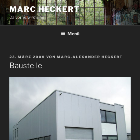
Zum
MARC HECKERT
Inhalt
Da vorne wird's hell
springen
Menü
VERÖFFENTLICHT
23. MÄRZ 2008
VON
MARC-ALEXANDER HECKERT
AM
Baustelle