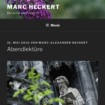
Zum
MARC HECKERT
Inhalt
Da vorne wird's hell
springen
Menü
VERÖFFENTLICHT
31. MAI 2016
VON
MARC-ALEXANDER HECKERT
AM
Abendlektüre