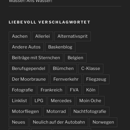
Wasser! Ans Wasser!
LIEBEVOLL VERSCHLAGWORTET
Aachen
Allerlei
Alternativsprit
Andere Autos
Baskenblog
Beiträge mit Sternchen
Belgien
Berufsgependel
Blümchen
C-Klasse
Der Moorbraune
Fernverkehr
Fliegzeug
Fotografie
Frankreich
FVA
Köln
Linklist
LPG
Mercedes
Moin Oche
Motorfliegen
Motorrad
Nachtfotografie
Neues
Neulich auf der Autobahn
Norwegen