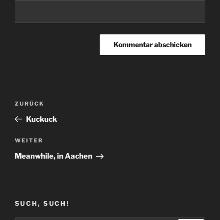
Beitragsnavigation
Vorheriger
ZURÜCK
Beitrag
Kuckuck
Nächster
WEITER
Beitrag
Meanwhile, in Aachen
SUCH, SUCH!