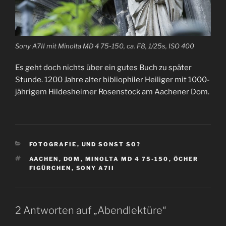
Sony A7II mit Minolta MD 4 75-150, ca. F8, 1/25s, ISO 400
Es geht doch nichts über ein gutes Buch zu später
Stunde. 1200 Jahre alter bibliophiler Heiliger mit 1000-
jährigem Hildesheimer Rosenstock am Aachener Dom.
KATEGORIEN
FOTOGRAFIE
,
UND SONST SO?
SCHLAGWÖRTER
AACHEN
,
DOM
,
MINOLTA MD 4 75-150
,
ÖCHER
FIGÜRCHEN
,
SONY A7II
2 Antworten auf „Abendlektüre“