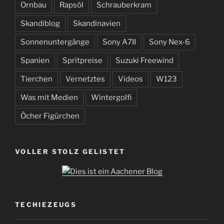
Ornbau
Rapsöl
Schrauberkram
Skandiblog
Skandinavien
Sonnenuntergänge
Sony A7II
Sony Nex-6
Spanien
Spritpreise
Suzuki Freewind
Tierchen
Vernetztes
Videos
W123
Was mit Medien
Wintergolfi
Öcher Figürchen
VOLLER STOLZ GELISTET
TECHIEZEUGS