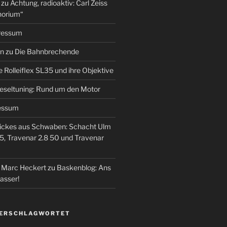
zu
Achtung, radioaktiv: Carl Zeiss
horium“
ressum
en
zu
Die Bahnbrechende
e Rolleiflex SL35 und ihre Objektive
eseltuning: Rund um den Motor
essum
ickes aus Schwaben: Schacht Ulm
5, Travenar 2.8 50 und Travenar
– Marc Heckert
zu
Baskenblog: Ans
asser!
VERSCHLAGWORTET