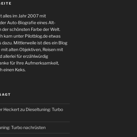
SEITE
 alles im Jahr 2007 mit
er Auto-Biografie eines Alt-
 der schönsten Farbe der Welt.
ch kam unter Pilotblog.de etwas
 dazu. Mittlerweile ist dies ein Blog
 mit alten Objektiven, Reisen mit
 allerlei für erzählwürdig
nke für Ihre Aufmerksamkeit,
h einen Keks.
 SAGT
r Heckert
zu
Dieseltuning: Turbo
uning: Turbo nachrüsten