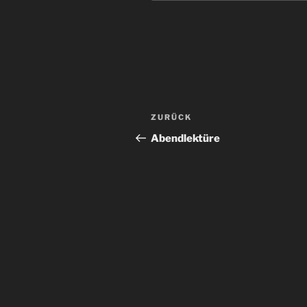
Beitragsnavigation
Vorheriger
ZURÜCK
Beitrag
Abendlektüre