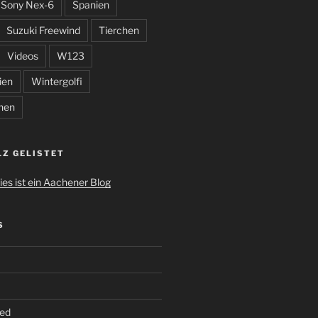
Sony Nex-6
Spanien
Suzuki Freewind
Tierchen
Videos
W123
ien
Wintergolfi
hen
LZ GELISTET
S
ed