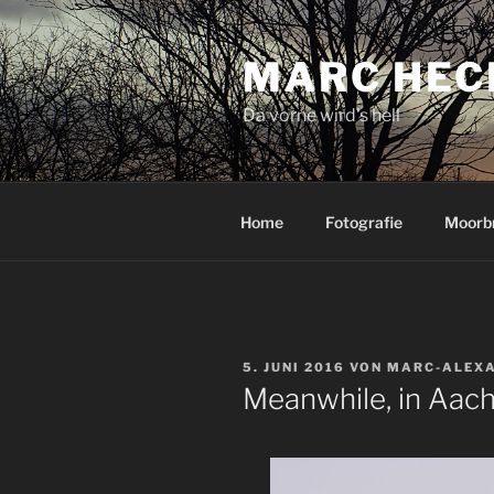
Zum
Inhalt
MARC HEC
springen
Da vorne wird's hell
Home
Fotografie
Moorb
VERÖFFENTLICHT
5. JUNI 2016
VON
MARC-ALEXA
AM
Meanwhile, in Aac