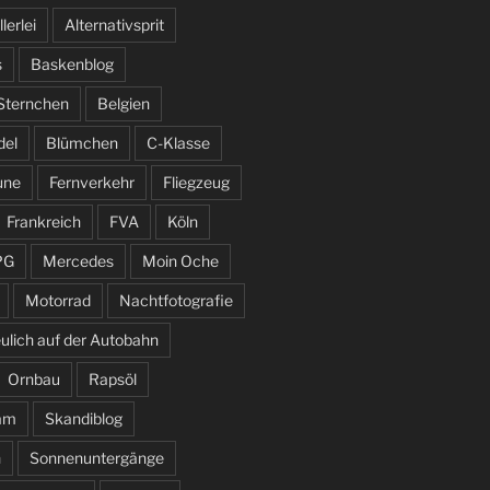
llerlei
Alternativsprit
s
Baskenblog
 Sternchen
Belgien
del
Blümchen
C-Klasse
une
Fernverkehr
Fliegzeug
Frankreich
FVA
Köln
PG
Mercedes
Moin Oche
Motorrad
Nachtfotografie
ulich auf der Autobahn
Ornbau
Rapsöl
am
Skandiblog
n
Sonnenuntergänge