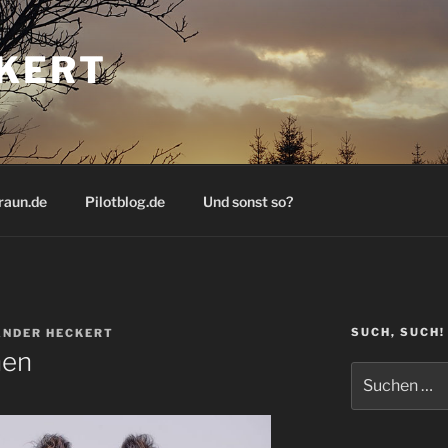
KERT
raun.de
Pilotblog.de
Und sonst so?
SUCH, SUCH!
NDER HECKERT
hen
Suchen
nach: