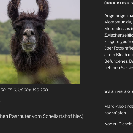
ÜBER DIESE 
Angefangen hat
Moorbraun.de, d
Mercedesses in
Zwischenzeitli
Fliegereigedöns
über Fotografie
altem Blech und
Befundenes. Da
nehmen Sie sic
150, F5.6, 1/800s, ISO 250
WAS IHR SO
.
Marc-Alexande
nachrüsten
en Paarhufer vom Schellartshof hier
.)
Nad
zu
Dieselt