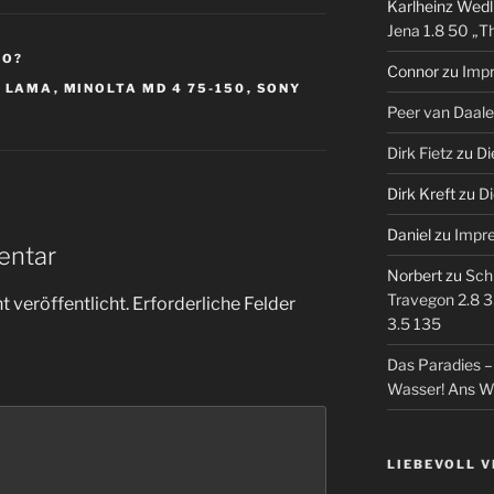
Karlheinz Wedl
Jena 1.8 50 „T
SO?
Connor
zu
Imp
,
LAMA
,
MINOLTA MD 4 75-150
,
SONY
Peer van Daal
Dirk Fietz
zu
Di
Dirk Kreft
zu
Di
Daniel
zu
Impr
entar
Norbert
zu
Sch
Travegon 2.8 3
 veröffentlicht.
Erforderliche Felder
3.5 135
Das Paradies 
Wasser! Ans W
LIEBEVOLL 