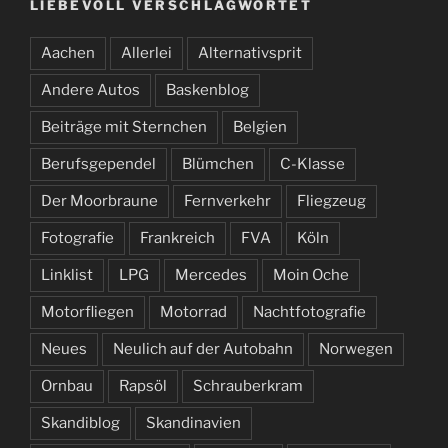
LIEBEVOLL VERSCHLAGWORTET
Aachen
Allerlei
Alternativsprit
Andere Autos
Baskenblog
Beiträge mit Sternchen
Belgien
Berufsgependel
Blümchen
C-Klasse
Der Moorbraune
Fernverkehr
Fliegzeug
Fotografie
Frankreich
FVA
Köln
Linklist
LPG
Mercedes
Moin Oche
Motorfliegen
Motorrad
Nachtfotografie
Neues
Neulich auf der Autobahn
Norwegen
Ornbau
Rapsöl
Schrauberkram
Skandiblog
Skandinavien