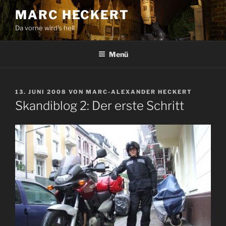
Zum
MARC HECKERT
Inhalt
Da vorne wird's hell
springen
Menü
VERÖFFENTLICHT
13. JUNI 2008
VON
MARC-ALEXANDER HECKERT
AM
Skandiblog 2: Der erste Schritt