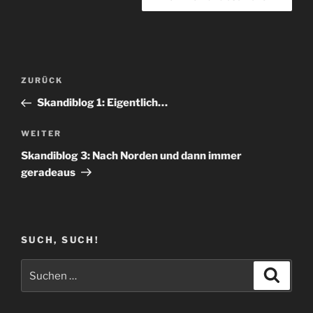
Beitragsnavigation
Vorheriger
ZURÜCK
Beitrag
Skandiblog 1: Eigentlich…
Nächster
WEITER
Beitrag
Skandiblog 3: Nach Norden und dann immer
geradeaus
SUCH, SUCH!
Suchen
Suche
nach: