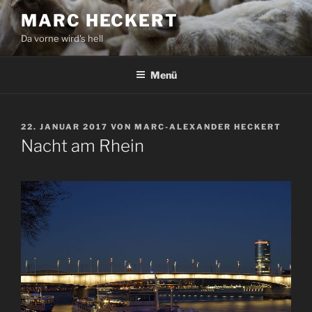
Zum
MARC HECKERT
Inhalt
Da vorne wird's hell
springen
Menü
VERÖFFENTLICHT
22. JANUAR 2017
VON
MARC-ALEXANDER HECKERT
AM
Nacht am Rhein