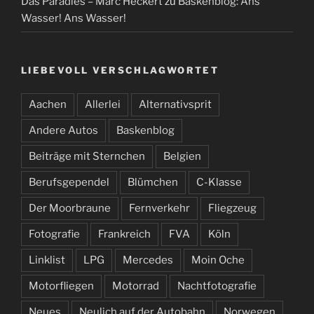
Das Paradies – Marc Heckert
zu
Baskenblog: Ans
Wasser! Ans Wasser!
LIEBEVOLL VERSCHLAGWORTET
Aachen
Allerlei
Alternativsprit
Andere Autos
Baskenblog
Beiträge mit Sternchen
Belgien
Berufsgependel
Blümchen
C-Klasse
Der Moorbraune
Fernverkehr
Fliegzeug
Fotografie
Frankreich
FVA
Köln
Linklist
LPG
Mercedes
Moin Oche
Motorfliegen
Motorrad
Nachtfotografie
Neues
Neulich auf der Autobahn
Norwegen