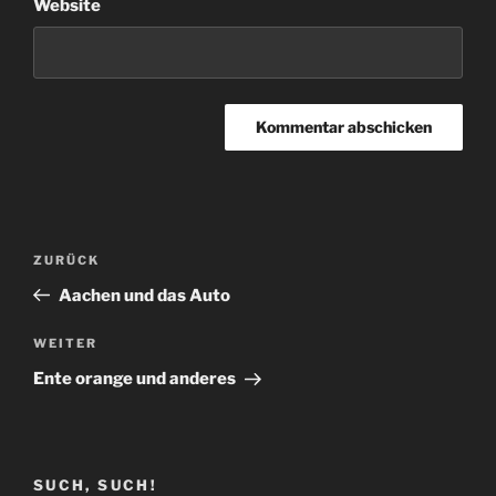
Website
Beitragsnavigation
Vorheriger
ZURÜCK
Beitrag
Aachen und das Auto
Nächster
WEITER
Beitrag
Ente orange und anderes
SUCH, SUCH!