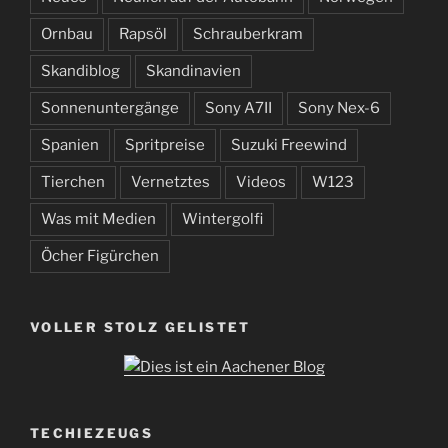
Ornbau
Rapsöl
Schrauberkram
Skandiblog
Skandinavien
Sonnenuntergänge
Sony A7II
Sony Nex-6
Spanien
Spritpreise
Suzuki Freewind
Tierchen
Vernetztes
Videos
W123
Was mit Medien
Wintergolfi
Öcher Figürchen
VOLLER STOLZ GELISTET
TECHIEZEUGS