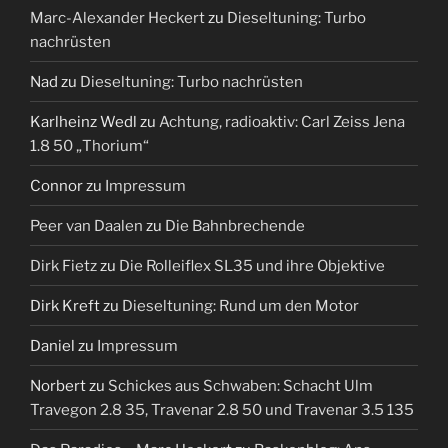
Marc-Alexander Heckert
zu
Dieseltuning: Turbo
nachrüsten
Nad
zu
Dieseltuning: Turbo nachrüsten
Karlheinz Wedl
zu
Achtung, radioaktiv: Carl Zeiss Jena
1.8 50 „Thorium“
Connor
zu
Impressum
Peer van Daalen
zu
Die Bahnbrechende
Dirk Fietz
zu
Die Rolleiflex SL35 und ihre Objektive
Dirk Kreft
zu
Dieseltuning: Rund um den Motor
Daniel
zu
Impressum
Norbert
zu
Schickes aus Schwaben: Schacht Ulm
Travegon 2.8 35, Travenar 2.8 50 und Travenar 3.5 135