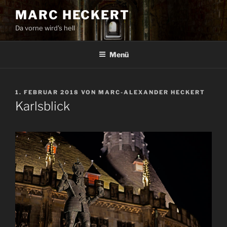
Zum
MARC HECKERT
Inhalt
Da vorne wird's hell
springen
Menü
VERÖFFENTLICHT
1. FEBRUAR 2018
VON
MARC-ALEXANDER HECKERT
AM
Karlsblick