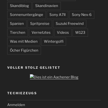
Skandiblog
Skandinavien
Sonnenuntergänge
Sony A7II
Sony Nex-6
Spanien
Spritpreise
Suzuki Freewind
Tierchen
Vernetztes
Videos
W123
Was mit Medien
Wintergolfi
Öcher Figürchen
VOLLER STOLZ GELISTET
TECHIEZEUGS
Anmelden