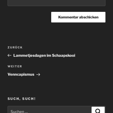
Beitragsnavigation
Vorheriger
ZURÜCK
Beitrag
Lammetjesdagen im Schaapskooi
Nächster
WEITER
Beitrag
Venncapismus
SUCH, SUCH!
Suchen
Suche