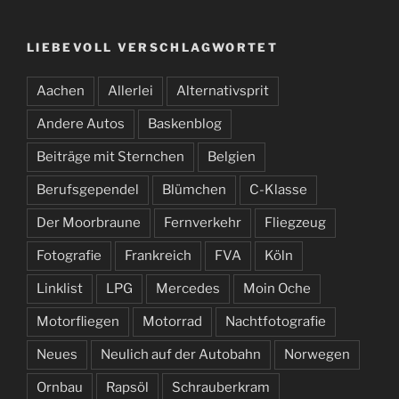
LIEBEVOLL VERSCHLAGWORTET
Aachen
Allerlei
Alternativsprit
Andere Autos
Baskenblog
Beiträge mit Sternchen
Belgien
Berufsgependel
Blümchen
C-Klasse
Der Moorbraune
Fernverkehr
Fliegzeug
Fotografie
Frankreich
FVA
Köln
Linklist
LPG
Mercedes
Moin Oche
Motorfliegen
Motorrad
Nachtfotografie
Neues
Neulich auf der Autobahn
Norwegen
Ornbau
Rapsöl
Schrauberkram