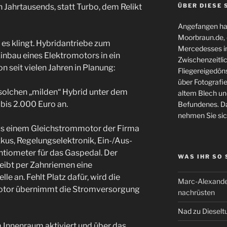
n Jahrtausends, statt Turbo, dem Relikt
ÜBER DIESE 
Angefangen hat
Moorbraun.de, d
e es klingt. Hybridantriebe zum
Mercedesses in
Einbau eines Elektromotors in ein
Zwischenzeitli
 seit vielen Jahren in Planung:
Fliegereigedöns
über Fotografie
solchen „milden“ Hybrid unter dem
altem Blech und
 bis 2.000 Euro an.
Befundenes. Da
nehmen Sie sic
aus einem Gleichstrommotor der Firma
kus, Regelungselektronik, Ein-/Aus-
ntiometer für das Gaspedal. Der
WAS IHR SO
eibt per Zahnriemen eine
e an. Fehlt Platz dafür, wird die
Marc-Alexande
Motor übernimmt die Stromversorgung
nachrüsten
Nad
zu
Dieselt
m Innenraum aktiviert und über das