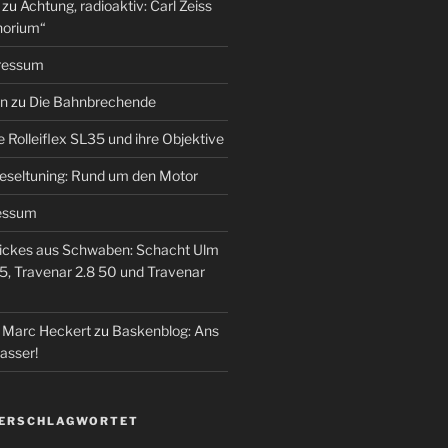
zu
Achtung, radioaktiv: Carl Zeiss
horium“
ressum
en
zu
Die Bahnbrechende
e Rolleiflex SL35 und ihre Objektive
eseltuning: Rund um den Motor
essum
ickes aus Schwaben: Schacht Ulm
5, Travenar 2.8 50 und Travenar
– Marc Heckert
zu
Baskenblog: Ans
asser!
VERSCHLAGWORTET