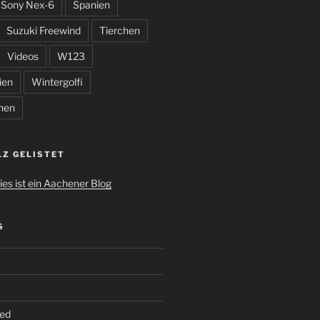
Sony Nex-6
Spanien
Suzuki Freewind
Tierchen
Videos
W123
ien
Wintergolfi
hen
LZ GELISTET
S
ed