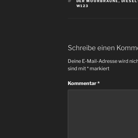
SCHLAGWÖRTER
DER MOORBRAUNE
,
DIESEL
W123
Schreibe einen Komm
Deine E-Mail-Adresse wird nicht
sind mit
*
markiert
Kommentar
*