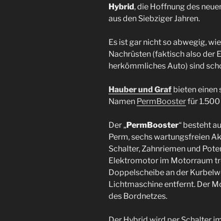
Hybrid
, die Hoffnung des neue
aus den Siebziger Jahren.
Es ist gar nicht so abwegig, wi
Nachrüsten (faktisch also der 
herkömmliches Auto) sind schon
Hauber und Graf
bieten einen 
Namen
PermBooster
für 1.500
Der „
PermBooster
“ besteht 
Perm, sechs wartungsfreien Ak
Schalter, Zahnriemen und Pote
Elektromotor im Motorraum tr
Doppelscheibe an der Kurbelwell
Lichtmaschine entfernt. Der 
des Bordnetzes.
Der Hybrid wird per Schalter i