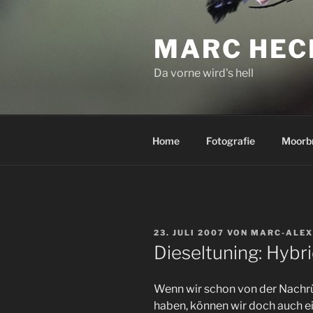
Zum
Inhalt
MARC HEC
springen
Da vorne wird's hell
Home
Fotografie
Moorb
VERÖFFENTLICHT
23. JULI 2007
VON
MARC-ALEX
AM
Dieseltuning: Hybr
Wenn wir schon von der Nachr
haben, können wir doch auch ein