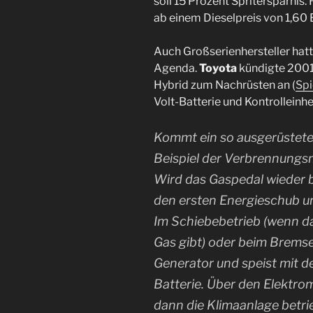
soll 15 Prozent Spritersparnis.
ab einem Dieselpreis von 1,60 
Auch Großserienhersteller hat
Agenda.
Toyota
kündigte 2001 
Hybrid zum Nachrüsten an (
Spi
Volt-Batterie und Kontrolleinhe
Kommt ein so ausgerüstete
Beispiel der Verbrennungs
Wird das Gaspedal wieder be
den ersten Energieschub u
Im Schiebebetrieb (wenn da
Gas gibt) oder beim Bremse
Generator und speist mit 
Batterie. Über den Elektro
dann die Klimaanlage betri