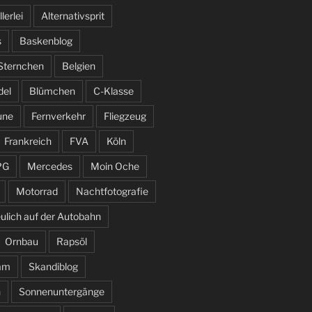
llerlei
Alternativsprit
s
Baskenblog
 Sternchen
Belgien
del
Blümchen
C-Klasse
une
Fernverkehr
Fliegzeug
Frankreich
FVA
Köln
PG
Mercedes
Moin Oche
Motorrad
Nachtfotografie
ulich auf der Autobahn
Ornbau
Rapsöl
am
Skandiblog
n
Sonnenuntergänge