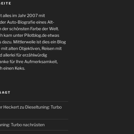
SEITE
 alles im Jahr 2007 mit
er Auto-Biografie eines Alt-
 der schönsten Farbe der Welt.
ch kam unter Pilotblog.de etwas
 dazu. Mittlerweile ist dies ein Blog
 mit alten Objektiven, Reisen mit
 allerlei für erzählwürdig
nke für Ihre Aufmerksamkeit,
h einen Keks.
 SAGT
r Heckert
zu
Dieseltuning: Turbo
uning: Turbo nachrüsten