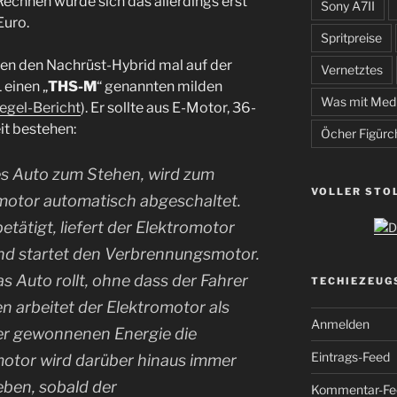
 Rechnen würde sich das allerdings erst
Sony A7II
Euro.
Spritpreise
ten den Nachrüst-Hybrid mal auf der
Vernetztes
einen „
THS-M
“ genannten milden
Was mit Med
egel-Bericht
). Er sollte aus E-Motor, 36-
it bestehen:
Öcher Figürc
s Auto zum Stehen, wird zum
VOLLER STO
motor automatisch abgeschaltet.
tätigt, liefert der Elektromotor
nd startet den Verbrennungsmotor.
s Auto rollt, ohne dass der Fahrer
TECHIEZEUG
n arbeitet der Elektromotor als
Anmelden
der gewonnenen Energie die
Eintrags-Feed
motor wird darüber hinaus immer
eben, sobald der
Kommentar-Fe