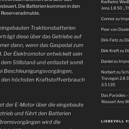
Karlheinz Wedl
steuert. Die Batterien kommen in den
Jena 1.8 50 „T
ie Reserveradmulde.
Connor
zu
Imp
ingebauten Traktionsbatterien
Peer van Daal
rträgt diese über das Getriebe auf
Dirk Fietz
zu
Di
mmer dann, wenn das Gaspedal zum
Dirk Kreft
zu
Di
. Der Elektromotor entwickelt sein
Daniel
zu
Impr
em Stillstand und entlastet somit
i Beschleunigungsvorgängen,
Norbert
zu
Sch
Travegon 2.8 3
 den höchsten Kraftstoffverbrauch
3.5 135
Das Paradies 
Wasser! Ans W
tet der E-Motor über die eingebaute
etrieb und führt den Batterien
i Bremsvorgängen wird die
LIEBEVOLL 