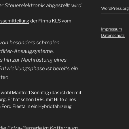
Steuerelektronik abgestellt wird.
WordPress.org
ssemitteilung
der Firma KLS vom
Impressum
Datenschutz
t von besonders schmalen
tfilter-Ansaugsysteme,
s hin zur Nachrüstung eines
 Entwicklungsphase ist bereits ein
sten
 wohl Manfred Sonntag (das ist der mit
g. Er hat schon 1991 mit Hilfe eines
ord Fiesta in ein
Hybridfahrzeug
 die Extra-Batterie im Kofferraum