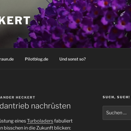
KERT
raun.de
Pilotblog.de
Und sonst so?
SUCH, SUCH!
ANDER HECKERT
idantrieb nachrüsten
Suchen
nach:
üstung eines
Turboladers
fabuliert
 bisschen in die Zukunft blicken: