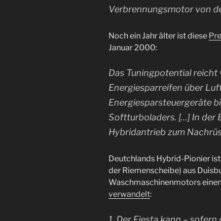
Verbrennungsmotor von der 
Noch ein Jahr älter ist diese
Pre
Januar 2000:
Das Tuningpotential reich
Energiesparreifen über Luf
Energiesparsteuergeräte bi
Softturboladers. […] In der
Hybridantrieb zum Nachrü
Deutchlands Hybrid-Pionier ist
der Riemenscheibe) aus Duisbur
Waschmaschinenmotors einen F
verwandelt
:
1. Der Fiesta kann – sofern