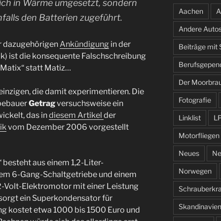
lich in Wärme umgesetzt, sondern
Aachen
A
nfalls den Batterien zugeführt.
Andere Auto
er dazugehörigen
Ankündigung
in der
Beiträge mit
ik) ist die konsequente Falschschreibung
Berufsgepen
Matix“ statt Matiz…
Der Moorbra
einzigen, die damit experimentieren. Die
Fotografie
ebebauer
Getrag
versuchsweise ein
ckelt, das in
diesem Artikel
der
Linklist
L
ik
vom Dezember 2006 vorgestellt
Motorfliegen
Neues
Ne
“ besteht aus einem 1,2-Liter-
Norwegen
tem 6-Gang-Schaltgetriebe und einem
-Volt-Elektromotor mit einer Leistung
Schrauberkr
 sorgt ein Superkondensator für
Skandinavie
ng kostet etwa 1000 bis 1500 Euro und