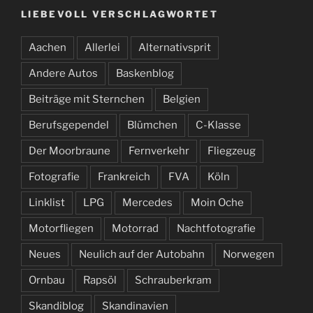
LIEBEVOLL VERSCHLAGWORTET
Aachen
Allerlei
Alternativsprit
Andere Autos
Baskenblog
Beiträge mit Sternchen
Belgien
Berufsgependel
Blümchen
C-Klasse
Der Moorbraune
Fernverkehr
Fliegzeug
Fotografie
Frankreich
FVA
Köln
Linklist
LPG
Mercedes
Moin Oche
Motorfliegen
Motorrad
Nachtfotografie
Neues
Neulich auf der Autobahn
Norwegen
Ornbau
Rapsöl
Schrauberkram
Skandiblog
Skandinavien