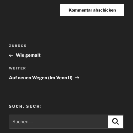
Beitragsnavigation
Vorheriger
ZURÜCK
Beitrag
Wie gemalt
Nächster
WEITER
Beitrag
Auf neuen Wegen (Im Venn II)
SUCH, SUCH!
Suchen
Suche
nach: