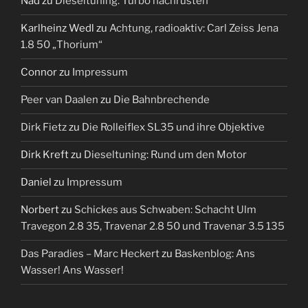
Nad
zu
Dieseltuning: Turbo nachrüsten
Karlheinz Wedl
zu
Achtung, radioaktiv: Carl Zeiss Jena
1.8 50 „Thorium“
Connor
zu
Impressum
Peer van Daalen
zu
Die Bahnbrechende
Dirk Fietz
zu
Die Rolleiflex SL35 und ihre Objektive
Dirk Kreft
zu
Dieseltuning: Rund um den Motor
Daniel
zu
Impressum
Norbert
zu
Schickes aus Schwaben: Schacht Ulm
Travegon 2.8 35, Travenar 2.8 50 und Travenar 3.5 135
Das Paradies – Marc Heckert
zu
Baskenblog: Ans
Wasser! Ans Wasser!