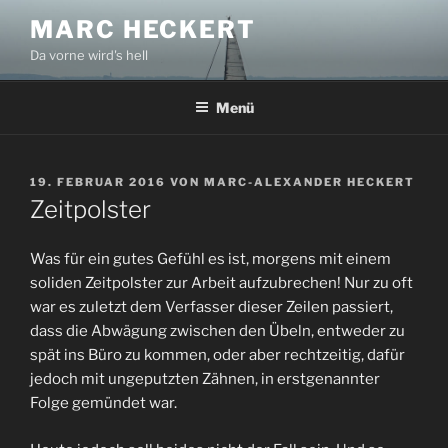
Zum
MARC HECKERT
Inhalt
Da vorne wird's hell
springen
Menü
VERÖFFENTLICHT
19. FEBRUAR 2016
VON
MARC-ALEXANDER HECKERT
AM
Zeitpolster
Was für ein gutes Gefühl es ist, morgens mit einem
soliden Zeitpolster zur Arbeit aufzubrechen! Nur zu oft
war es zuletzt dem Verfasser dieser Zeilen passiert,
dass die Abwägung zwischen den Übeln, entweder zu
spät ins Büro zu kommen, oder aber rechtzeitig, dafür
jedoch mit ungeputzten Zähnen, in erstgenannter
Folge gemündet war.