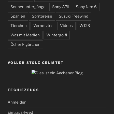
Sonnenuntergänge
Sony A7II
Sony Nex-6
Spanien
Spritpreise
Suzuki Freewind
Tierchen
Vernetztes
Videos
W123
Was mit Medien
Wintergolfi
Öcher Figürchen
VOLLER STOLZ GELISTET
TECHIEZEUGS
Anmelden
Eintrags-Feed