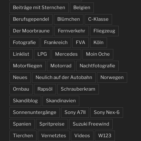
Beiträge mit Sternchen
Belgien
Berufsgependel
Blümchen
C-Klasse
Der Moorbraune
Fernverkehr
Fliegzeug
Fotografie
Frankreich
FVA
Köln
Linklist
LPG
Mercedes
Moin Oche
Motorfliegen
Motorrad
Nachtfotografie
Neues
Neulich auf der Autobahn
Norwegen
Ornbau
Rapsöl
Schrauberkram
Skandiblog
Skandinavien
Sonnenuntergänge
Sony A7II
Sony Nex-6
Spanien
Spritpreise
Suzuki Freewind
Tierchen
Vernetztes
Videos
W123