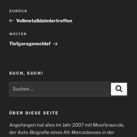
Beitragsnavigation
Vorheriger
ZURÜCK
Beitrag
Vollmetalldaimlertreffen
Nächster
WEITER
Beitrag
Tiefgaragenschlaf
SUCH, SUCH!
Suchen
Suche
nach:
ÜBER DIESE SEITE
Angefangen hat alles im Jahr 2007 mit Moorbraun.de,
der Auto-Biografie eines Alt-Mercedesses in der