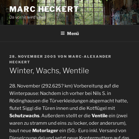
Zum
MARC HECKERT
Inhalt
Da vorne wird's hell
springen
Menü
VERÖFFENTLICHT
28. NOVEMBER 2005
VON
MARC-ALEXANDER
AM
HECKERT
Winter, Wachs, Wentile
28. November (292.625? km) Vorbereitung auf die
Winterpause: Nachdem ich vorher bei Nils S. in
Rödinghausen die Türverkleidungen abgemacht hatte,
flutet Siggi die Türen innen und die Kotflügel mit
Schutzwachs
. Außerdem stellt er die
Ventile
ein (zwei
waren zu stramm und eins zu locker, oder andersrum),
baut neue
Motorlager
ein (50,- Euro inkl. Versand von
Dieselcoupe.de
) und setzt neue Kontermuttern auf das