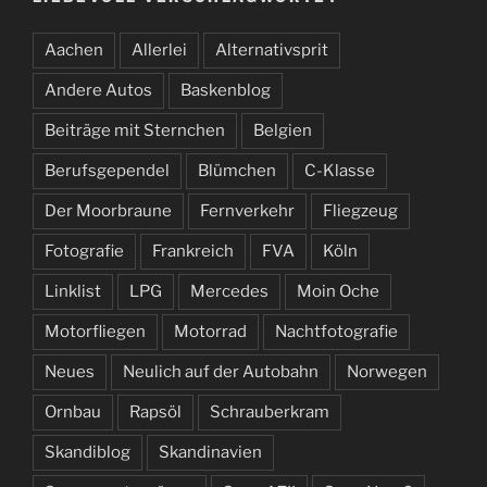
Aachen
Allerlei
Alternativsprit
Andere Autos
Baskenblog
Beiträge mit Sternchen
Belgien
Berufsgependel
Blümchen
C-Klasse
Der Moorbraune
Fernverkehr
Fliegzeug
Fotografie
Frankreich
FVA
Köln
Linklist
LPG
Mercedes
Moin Oche
Motorfliegen
Motorrad
Nachtfotografie
Neues
Neulich auf der Autobahn
Norwegen
Ornbau
Rapsöl
Schrauberkram
Skandiblog
Skandinavien