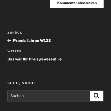
Beitragsnavigation
Vorheriger
ZURÜCK
Beitrag
Promis fahren W123
Nächster
WEITER
Beitrag
Das wär Ihr Preis gewesen!
SUCH, SUCH!
Suchen
Suche
nach: