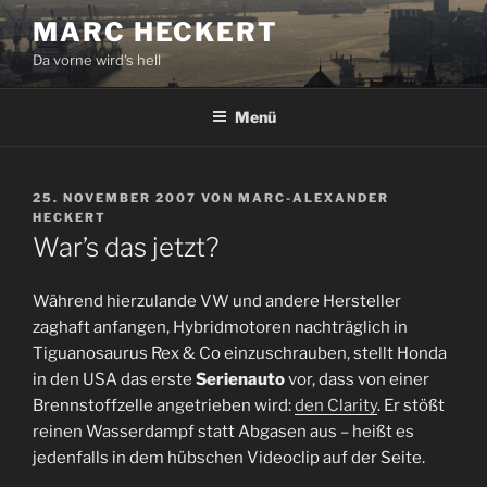
Zum
MARC HECKERT
Inhalt
Da vorne wird's hell
springen
Menü
VERÖFFENTLICHT
25. NOVEMBER 2007
VON
MARC-ALEXANDER
AM
HECKERT
War’s das jetzt?
Während hierzulande VW und andere Hersteller
zaghaft anfangen, Hybridmotoren nachträglich in
Tiguanosaurus Rex & Co einzuschrauben, stellt Honda
in den USA das erste
Serienauto
vor, dass von einer
Brennstoffzelle angetrieben wird:
den Clarity
. Er stößt
reinen Wasserdampf statt Abgasen aus – heißt es
jedenfalls in dem hübschen Videoclip auf der Seite.