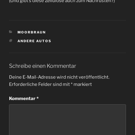
(Und gibt’s diese Zellulose auch zum Nachrüsten?)
KATEGORIEN
MOORBRAUN
SCHLAGWÖRTER
ANDERE AUTOS
Schreibe einen Kommentar
Deine E-Mail-Adresse wird nicht veröffentlicht.
Erforderliche Felder sind mit
*
markiert
Kommentar
*