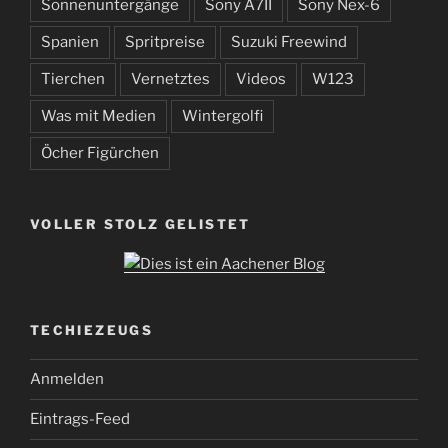
Sonnenuntergänge
Sony A7II
Sony Nex-6
Spanien
Spritpreise
Suzuki Freewind
Tierchen
Vernetztes
Videos
W123
Was mit Medien
Wintergolfi
Öcher Figürchen
VOLLER STOLZ GELISTET
TECHIEZEUGS
Anmelden
Eintrags-Feed