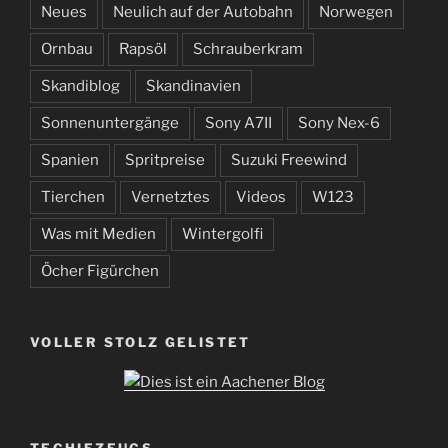
Neues
Neulich auf der Autobahn
Norwegen
Ornbau
Rapsöl
Schrauberkram
Skandiblog
Skandinavien
Sonnenuntergänge
Sony A7II
Sony Nex-6
Spanien
Spritpreise
Suzuki Freewind
Tierchen
Vernetztes
Videos
W123
Was mit Medien
Wintergolfi
Öcher Figürchen
VOLLER STOLZ GELISTET