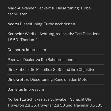
Marc-Alexander Heckert
zu
Dieseltuning: Turbo
nachrüsten
Nad
zu
Dieseltuning: Turbo nachrüsten
Karlheinz Wedl
zu
Achtung, radioaktiv: Carl Zeiss Jena
1.8 50 „Thorium“
Connor
zu
Impressum
Peer van Daalen
zu
Die Bahnbrechende
Dirk Fietz
zu
Die Rolleiflex SL35 und ihre Objektive
Dirk Kreft
zu
Dieseltuning: Rund um den Motor
Daniel
zu
Impressum
Norbert
zu
Schickes aus Schwaben: Schacht Ulm
Travegon 2.8 35, Travenar 2.8 50 und Travenar 3.5 135