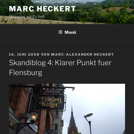
Zum
MARC HECKERT
Inhalt
Da vorne wird's hell
springen
Menü
VERÖFFENTLICHT
16. JUNI 2008
VON
MARC-ALEXANDER HECKERT
AM
Skandiblog 4: Klarer Punkt fuer
Flensburg