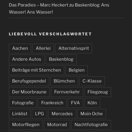
Das Paradies – Marc Heckert
zu
Baskenblog: Ans
Wasser! Ans Wasser!
LIEBEVOLL VERSCHLAGWORTET
Aachen
Allerlei
Alternativsprit
Andere Autos
Baskenblog
Beiträge mit Sternchen
Belgien
Berufsgependel
Blümchen
C-Klasse
Der Moorbraune
Fernverkehr
Fliegzeug
Fotografie
Frankreich
FVA
Köln
Linklist
LPG
Mercedes
Moin Oche
Motorfliegen
Motorrad
Nachtfotografie