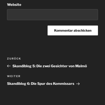
Website
Beitragsnavigation
Vorheriger
ZURÜCK
Beitrag
Skandiblog 5: Die zwei Gesichter von Malmö
Nächster
WEITER
Beitrag
Skandiblog 6: Die Spur des Kommissars