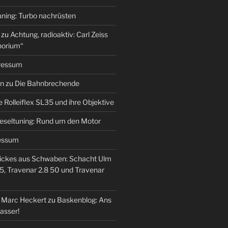
uning: Turbo nachrüsten
zu
Achtung, radioaktiv: Carl Zeiss
horium“
ressum
en
zu
Die Bahnbrechende
e Rolleiflex SL35 und ihre Objektive
eseltuning: Rund um den Motor
essum
ickes aus Schwaben: Schacht Ulm
5, Travenar 2.8 50 und Travenar
– Marc Heckert
zu
Baskenblog: Ans
asser!