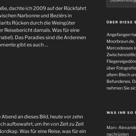
nach:
aße, dachte ich 2009 auf der Rückfahrt
wischen Narbonne und Beziérs in
Marits Rücken durch die Weingüter
ÜBER DIESE 
r Reisebericht damals. Was für eine
Angefangen hat
abe!). Das Paradies sind die Ardennen
Moorbraun.de, d
Momente gibt es auch …
Mercedesses in
Zwischenzeitli
Fliegereigedöns
über Fotografie
altem Blech und
Befundenes. Da
nehmen Sie sic
WAS IHR SO
Abend an dieses Bild, heute vor zehn
ch aufbewahrt, um ihn von Zeit zu Zeit
Marc-Alexande
ordkap. Was für eine Reise, was für ein
nachrüsten