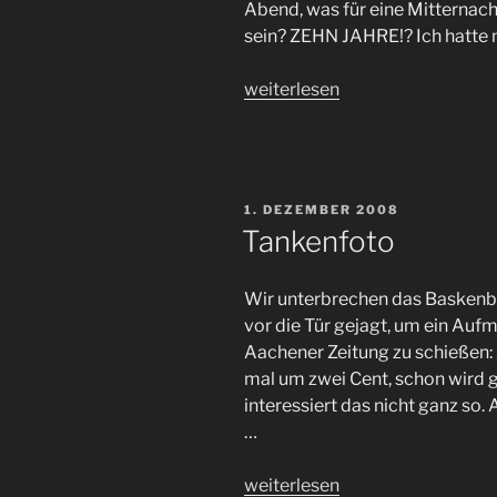
Abend, was für eine Mitternach
sein? ZEHN JAHRE!? Ich hatte
„Rückblick“
weiterlesen
VERÖFFENTLICHT
1. DEZEMBER 2008
AM
Tankenfoto
Wir unterbrechen das Baskenbl
vor die Tür gejagt, um ein Auf
Aachener Zeitung zu schießen: A
mal um zwei Cent, schon wird 
interessiert das nicht ganz so.
…
„Tankenfoto“
weiterlesen