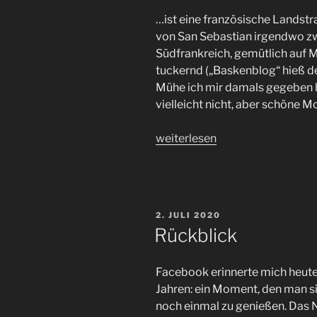
…ist eine französische Landstr
von San Sebastian irgendwo z
Südfrankreich, gemütlich auf 
tuckernd („Baskenblog“ hieß de
Mühe ich mir damals gegeben h
vielleicht nicht, aber schöne 
„Das
weiterlesen
Paradies“
VERÖFFENTLICHT
2. JULI 2020
AM
Rückblick
Facebook erinnerte mich heute 
Jahren: ein Moment, den man si
noch einmal zu genießen. Das N