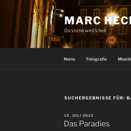
Zum
Inhalt
MARC HEC
springen
Da vorne wird's hell
Home
Fotografie
Moorb
SUCHERGEBNISSE FÜR:
B
VERÖFFENTLICHT
15. JULI 2023
AM
Das Paradies