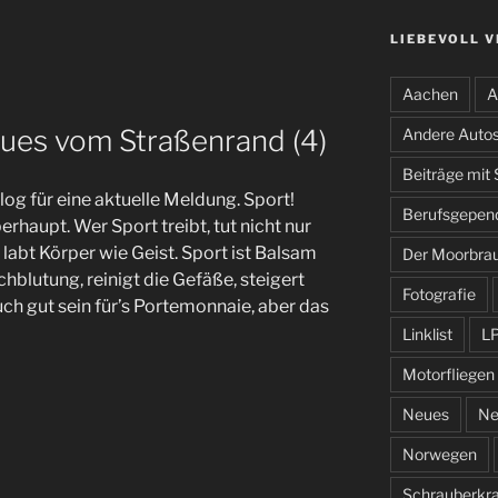
LIEBEVOLL 
Aachen
A
ues vom Straßenrand (4)
Andere Auto
Beiträge mit
g für eine aktuelle Meldung. Sport!
Berufsgepen
erhaupt. Wer Sport treibt, tut nicht nur
labt Körper wie Geist. Sport ist Balsam
Der Moorbra
chblutung, reinigt die Gefäße, steigert
Fotografie
h gut sein für’s Portemonnaie, aber das
Linklist
L
Motorfliegen
Neues
Ne
Norwegen
Schrauberkr