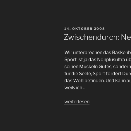
VERÖFFENTLICHT
14. OKTOBER 2008
AM
Zwischendurch: Ne
Wir unterbrechen das Baskenblo
Sport ist ja das Nonplusultra üb
seinen Muskeln Gutes, sondern 
für die Seele, Sport fördert Dur
das Wohlbefinden. Und kann auc
weiß ich …
„Zwischendurch:
weiterlesen
Neues
vom
Straßenrand
(4)“