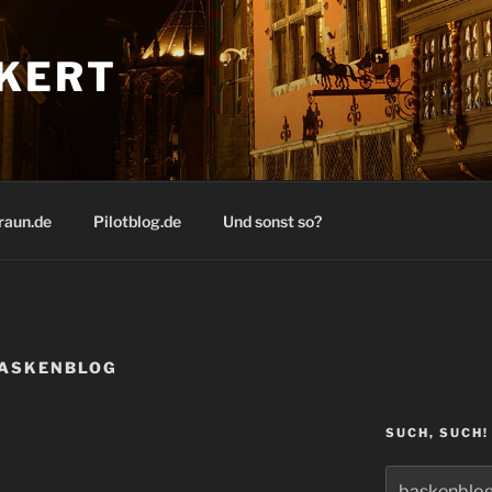
KERT
raun.de
Pilotblog.de
Und sonst so?
ASKENBLOG
SUCH, SUCH!
Suchen