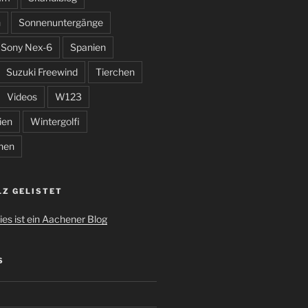
n
Sonnenuntergänge
Sony Nex-6
Spanien
Suzuki Freewind
Tierchen
Videos
W123
ien
Wintergolfi
hen
LZ GELISTET
S