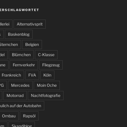
VERSCHLAGWORTET
llerlei
Alternativsprit
s
Baskenblog
 Sternchen
Belgien
del
Blümchen
C-Klasse
une
Fernverkehr
Fliegzeug
Frankreich
FVA
Köln
PG
Mercedes
Moin Oche
Motorrad
Nachtfotografie
ulich auf der Autobahn
Ornbau
Rapsöl
am
Skandiblog