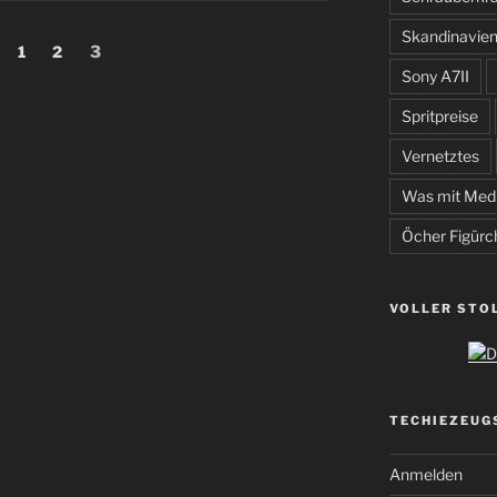
Skandinavie
ng
Seite
Seite
Seite
1
2
3
Sony A7II
Spritpreise
Vernetztes
Was mit Med
Öcher Figürc
VOLLER STO
TECHIEZEUG
Anmelden