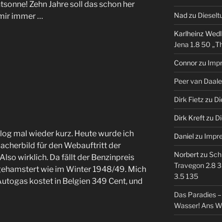
tsonne! Zehn Jahre soll das schon her
Nad
zu
Dieselt
 mir immer …
Karlheinz Wedl
Jena 1.8 50 „T
Connor
zu
Imp
Peer van Daal
Dirk Fietz
zu
Di
Dirk Kreft
zu
Di
og mal wieder kurz. Heute wurde ich
Daniel
zu
Impr
macherbild für den Webauftritt der
Norbert
zu
Sch
lso wirklich. Da fällt der Benzinpreis
Travegon 2.8 3
gehamstert wie im Winter 1948/49. Mich
3.5 135
 Autogas kostet in Belgien 349 Cent, und
Das Paradies 
Wasser! Ans W