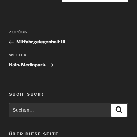
Beitragsnavigation
Vorheriger
ZURÜCK
Beitrag
Mitfahrgelegenheit III
Nächster
WEITER
Beitrag
Köln. Mediapark.
SUCH, SUCH!
Suchen
Suche
nach:
ÜBER DIESE SEITE