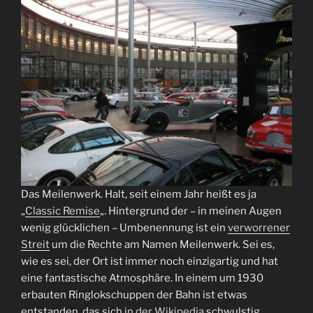
Das Meilenwerk. Halt, seit einem Jahr heißt es ja
„
Classic Remise
„. Hintergrund der – in meinen Augen
wenig glücklichen – Umbenennung ist ein
verworrener
Streit
um die Rechte am Namen Meilenwerk. Sei es,
wie es sei, der Ort ist immer noch einzigartig und hat
eine fantastische Atmosphäre. In einem um 1930
erbauten Ringlokschuppen der Bahn ist etwas
entstanden, das sich
in der Wikipedia
schwulstig