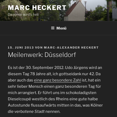
Zum
MARC HECKERT
Inhalt
Da vorne wird's hell
springen
Menü
VERÖFFENTLICHT
15. JUNI 2013
VON
MARC-ALEXANDER HECKERT
AM
Meilenwerk: Düsseldorf
Es ist der 30. September 2012. Udo Jürgens wird an
diesem Tag 78 Jahre alt, ich gottseidank nur 42. Da
aber auch das
eine ganz besondere Zahl
ist, hat ein
sehr lieber Mensch einen ganz besonderen Tag für
mich arrangiert. Er führt uns im schokoladigsten
Dieselcoupé westlich des Rheins eine gute halbe
Autostunde flussaufwärts mitten in das, was Kölner
die verbotene Stadt
nennen.