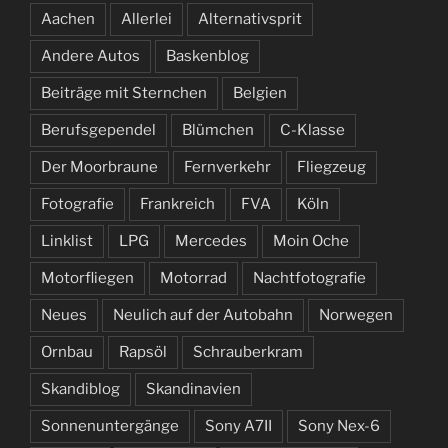
Aachen
Allerlei
Alternativsprit
Andere Autos
Baskenblog
Beiträge mit Sternchen
Belgien
Berufsgependel
Blümchen
C-Klasse
Der Moorbraune
Fernverkehr
Fliegzeug
Fotografie
Frankreich
FVA
Köln
Linklist
LPG
Mercedes
Moin Oche
Motorfliegen
Motorrad
Nachtfotografie
Neues
Neulich auf der Autobahn
Norwegen
Ornbau
Rapsöl
Schrauberkram
Skandiblog
Skandinavien
Sonnenuntergänge
Sony A7II
Sony Nex-6