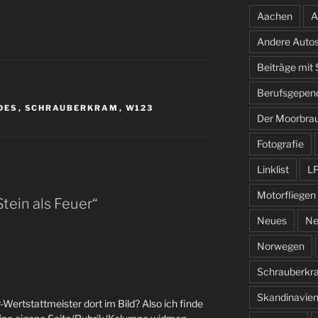
Aachen
A
Andere Auto
Beiträge mit
Berufsgepen
DES
,
SCHRAUBERKRAM
,
W123
Der Moorbra
Fotografie
Linklist
L
Motorfliegen
tein als Feuer“
Neues
Ne
Norwegen
Schrauberkr
Skandinavie
-Wertstattmeister dort im Bild? Also ich finde