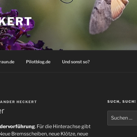
KERT
raun.de
Pilotblog.de
Und sonst so?
SUCH, SUCH!
ANDER HECKERT
er
Suchen
nach:
dervorführung
. Für die Hinterachse gibt
 Neue Bremsscheiben, neue Klötze, neue