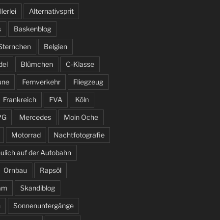
llerlei
Alternativsprit
s
Baskenblog
 Sternchen
Belgien
del
Blümchen
C-Klasse
une
Fernverkehr
Fliegzeug
Frankreich
FVA
Köln
PG
Mercedes
Moin Oche
Motorrad
Nachtfotografie
ulich auf der Autobahn
Ornbau
Rapsöl
am
Skandiblog
n
Sonnenuntergänge