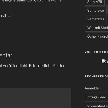
eine eigene Seite/Rubrik/Kolumne widmen
Sony A7II
Spritpreise
rolling!
Vernetztes
Was mit Med
Öcher Figürc
VOLLER STO
entar
 veröffentlicht.
Erforderliche Felder
TECHIEZEUG
Anmelden
Eintrags-Feed
Kommentar-Fe