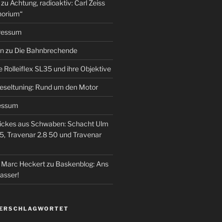
zu
Achtung, radioaktiv: Carl Zeiss
horium“
ressum
en
zu
Die Bahnbrechende
e Rolleiflex SL35 und ihre Objektive
eseltuning: Rund um den Motor
essum
ickes aus Schwaben: Schacht Ulm
5, Travenar 2.8 50 und Travenar
– Marc Heckert
zu
Baskenblog: Ans
asser!
VERSCHLAGWORTET