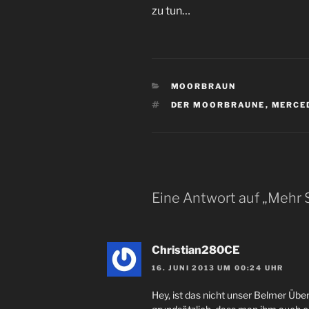
zu tun…
KATEGORIEN
MOORBRAUN
SCHLAGWÖRTER
DER MOORBRAUNE
,
MERCE
Eine Antwort auf „Mehr S
Christian280CE
16. JUNI 2013 UM 00:24 UHR
Hey, ist das nicht unser Belmer Über