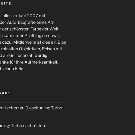
SEITE
 alles im Jahr 2007 mit
er Auto-Biografie eines Alt-
 der schönsten Farbe der Welt.
ch kam unter Pilotblog.de etwas
 dazu. Mittlerweile ist dies ein Blog
 mit alten Objektiven, Reisen mit
 allerlei für erzählwürdig
nke für Ihre Aufmerksamkeit,
h einen Keks.
 SAGT
r Heckert
zu
Dieseltuning: Turbo
uning: Turbo nachrüsten