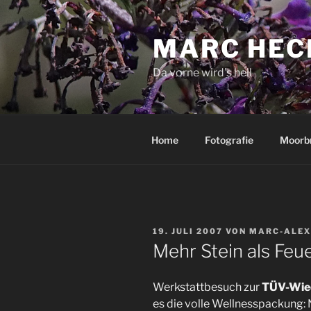
Zum
Inhalt
MARC HEC
springen
Da vorne wird's hell
Home
Fotografie
Moorb
VERÖFFENTLICHT
19. JULI 2007
VON
MARC-ALEX
AM
Mehr Stein als Feu
Werkstattbesuch zur
TÜV-Wie
es die volle Wellnesspackung: