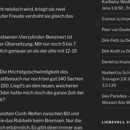
Karlheinz Wedl
Jena 1.8 50 „T
 neidisch wird, kriegt sie zwei
ter Freude verdreht sie gleich das
Connor
zu
Imp
Peer van Daal
tserien-Vierzylinder-Benziner) ist
Dirk Fietz
zu
Di
9er-Übersetzung. Mit nur noch 5 bis 7
lich genauer an als der alte mit 12-15
Dirk Kreft
zu
Di
Daniel
zu
Impr
 Die Höchstgeschwindigkeit des
Norbert
zu
Sch
attbesuch nur noch bei gut 140 Sachen
Travegon 2.8 3
3.5 135
 150. Liegt’s an den neuen, weicheren
Oder hatte mich doch die ganze Zeit der
Das Paradies 
lt?
Wasser! Ans W
uralten Conti-Reifen zwischen 80 und
ie das Rubbeln beim Bremsen. Nur die
LIEBEVOLL 
ch erbärmlich. Es gibt eben immer was