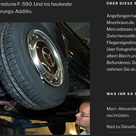
restone F-590. Und ins heulende
ÜBER DIESE 
rungs-Additiv.
Angefangen hat
Moorbraun.de, d
Mercedesses in
Zwischenzeitli
Fliegereigedöns
über Fotografie
altem Blech und
Befundenes. Da
nehmen Sie sic
WAS IHR SO
Marc-Alexande
nachrüsten
Nad
zu
Dieselt