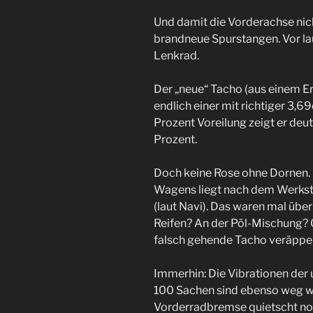
Und damit die Vorderachse nicht
brandneue Spurstangen. Vor lau
Lenkrad.
Der „neue“ Tacho (aus einem Ers
endlich einer mit richtiger 3,6
Prozent Voreilung zeigt er deut
Prozent.
Doch keine Rose ohne Dornen.
Wagens liegt nach dem Werkst
(laut Navi). Das waren mal über
Reifen? An der Pöl-Mischung? 
falsch gehende Tacho veräppe
Immerhin: Die Vibrationen der 
100 Sachen sind ebenso weg w
Vorderradbremse quietscht no