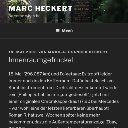
Zum
MARC HECKERT
Inhalt
Da vorne wird's hell
springen
Menü
VERÖFFENTLICHT
18. MAI 2006
VON
MARC-ALEXANDER HECKERT
AM
Innenraumgefruckel
18. Mai (296.087 km) und Folgetage: Es tropft leider
immer noch in den Kofferraum. Dafür bastele ich am
Kombiinstrument rum: Drehzahlmesser kommt wieder
rein (Philipp S. hat ihn mir „umgedieselt“), jetzt mit
einer originalen Chromkappe drauf (7,90 bei Mercedes
– war wohl eine der letzten lieferbaren überhaupt!
Roman R. hat zwei Wochen später keine mehr
bekommen), dazu die Außentemperaturanzeige (Ebay,