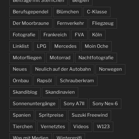
Beiträge mit Sternchen
Belgien
Berufsgependel
Blümchen
C-Klasse
Der Moorbraune
Fernverkehr
Fliegzeug
Fotografie
Frankreich
FVA
Köln
Linklist
LPG
Mercedes
Moin Oche
Motorfliegen
Motorrad
Nachtfotografie
Neues
Neulich auf der Autobahn
Norwegen
Ornbau
Rapsöl
Schrauberkram
Skandiblog
Skandinavien
Sonnenuntergänge
Sony A7II
Sony Nex-6
Spanien
Spritpreise
Suzuki Freewind
Tierchen
Vernetztes
Videos
W123
Was mit Medien
Wintergolfi