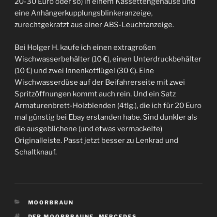
20-30 Euro oder so) in einem Kassettengehäuse und
eine Anhängerkupplungsblinkeranzeige,
zurechtgekratzt aus einer ABS-Leuchtanzeige.
Bei Holger H. kaufe ich einen extragroßen
Wischwasserbehälter (10 €), einen Unterdruckbehälter
(10 €) und zwei Innenkotflügel (30 €). Eine
Wischwasserdüse auf der Beifahrerseite mit zwei
Spritzöffnungen kommt auch rein. Und ein Satz
Armaturenbrett-Holzblenden (4tlg.), die ich für 20 Euro
mal günstig bei Ebay erstanden habe. Sind dunkler als
die ausgeblichene (und etwas vermackelte)
Originalleiste. Passt jetzt besser zu Lenkrad und
Schaltknauf.
KATEGORIEN
MOORBRAUN
SCHLAGWÖRTER
DER MOORBRAUNE
,
MERCEDES
,