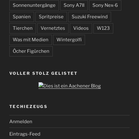
Sonnenuntergänge
Sony A7II
Sony Nex-6
Spanien
Spritpreise
Suzuki Freewind
Tierchen
Vernetztes
Videos
W123
Was mit Medien
Wintergolfi
Öcher Figürchen
VOLLER STOLZ GELISTET
TECHIEZEUGS
Anmelden
Eintrags-Feed