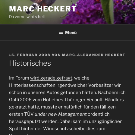
Zum
MARC HECKERT
Inhalt
Da vorne wird's hell
springen
Menü
VERÖFFENTLICHT
15. FEBRUAR 2008
VON
MARC-ALEXANDER HECKERT
AM
Historisches
Im Forum
wird gerade gefragt
, welche
Hinterlassenschaften irgendwelcher Vorbesitzer wir
schon in unseren Autos gefunden hätten. Nachdem ich
Golfi 2006 vom Hof eines Thüringer Renault-Händlers
gekratzt hatte, musste er natürlich für den fälligen
ersten TÜV
under new Management
ordentlich
herausgeputzt werden. Dabei kam im unzugänglichen
Spalt hinter der Windschutzscheibe dies zum