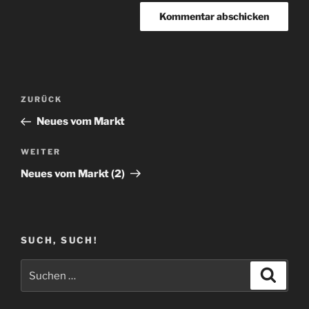
Beitragsnavigation
Vorheriger
ZURÜCK
Beitrag
Neues vom Markt
Nächster
WEITER
Beitrag
Neues vom Markt (2)
SUCH, SUCH!
Suchen
Suche
nach: