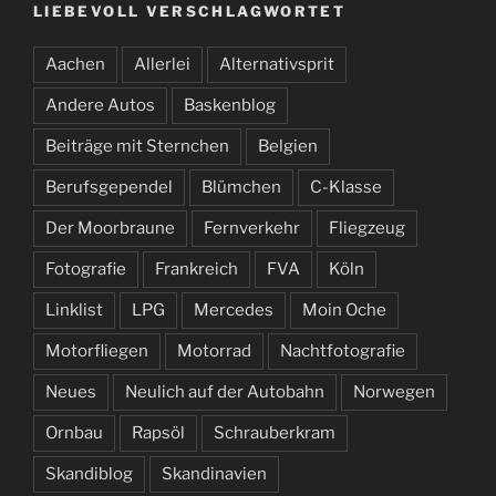
LIEBEVOLL VERSCHLAGWORTET
Aachen
Allerlei
Alternativsprit
Andere Autos
Baskenblog
Beiträge mit Sternchen
Belgien
Berufsgependel
Blümchen
C-Klasse
Der Moorbraune
Fernverkehr
Fliegzeug
Fotografie
Frankreich
FVA
Köln
Linklist
LPG
Mercedes
Moin Oche
Motorfliegen
Motorrad
Nachtfotografie
Neues
Neulich auf der Autobahn
Norwegen
Ornbau
Rapsöl
Schrauberkram
Skandiblog
Skandinavien