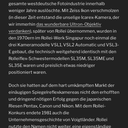
gesamte westdeutsche Fotoindustrie innerhalb
weniger Jahre auslöschte. Mit Zeiss Ikon verschmolzen
(in dieser Zeit entstand die unselige Icarex-Kamera, der
wir immerhin
das wunderbare Ultron-Objektiv
verdanken
), später von Rollei übernommen, wurden in
den 1970ern im Rollei-Werk Singapur noch einmal die
drei Kameramodelle VSL1, VSL2 Automatic und VSL3-
E gebaut, die technisch weitgehend identisch mit den
Rolleiflex-Schwestermodellen SL35M, SL35ME und
SL35E waren und preislich etwas niedriger
positioniert waren.
Doch sie hatten auf dem hart umkämpften Markt der
einäugigen Spiegelreflexkamereas nicht den erhofften
und dringend nötigen Erfolg gegen die japanischen
Riesen Pentax, Canon und Nikon. Mit dem Rollei-
Konkurs endete 1981 auch die
Unternehmensgeschichte von Voigtländer. Rollei
nutzte den Namen nicht weiter, eine eigenständige