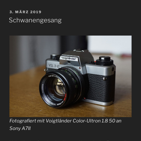
VERÖFFENTLICHT
3. MÄRZ 2019
AM
Schwanengesang
Fotografiert mit Voigtländer Color-Ultron 1.8 50 an
Sony A7II