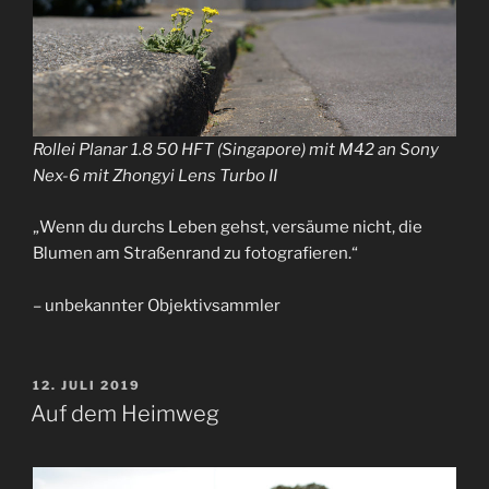
Rollei Planar 1.8 50 HFT (Singapore) mit M42 an Sony
Nex-6 mit Zhongyi Lens Turbo II
„Wenn du durchs Leben gehst, versäume nicht, die
Blumen am Straßenrand zu fotografieren.“
– unbekannter Objektivsammler
VERÖFFENTLICHT
12. JULI 2019
AM
Auf dem Heimweg