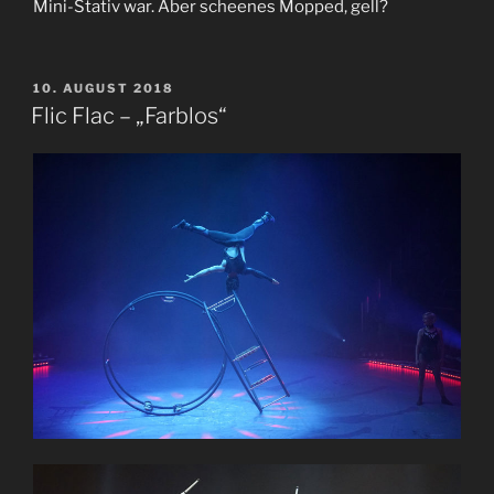
Mini-Stativ war. Aber scheenes Mopped, gell?
VERÖFFENTLICHT
10. AUGUST 2018
AM
Flic Flac – „Farblos“