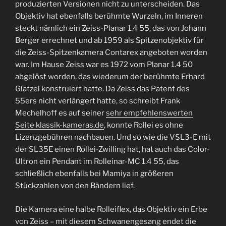
produzierten Versionen nicht zu unterscheiden. Das
Objektiv hat ebenfalls berühmte Wurzeln, im Inneren
steckt nämlich ein Zeiss-Planar 1.4 55, das von Johann
Berger errechnet und ab 1959 als Spitzenobjektiv für
die Zeiss-Spitzenkamera Contarex angeboten worden
war. Im Hause Zeiss war es 1972 vom Planar 1.4 50
abgelöst worden, das wiederum der berühmte Erhard
Glatzel konstruiert hatte. Da Zeiss das Patent des
55ers nicht verlängert hatte, so schreibt Frank
Mechelhoff es auf seiner
sehr empfehlenswerten
Seite klassik-kameras.de
, konnte Rollei es ohne
Lizenzgebühren nachbauen. Und so wie die VSL3-E mit
der SL35E einen Rollei-Zwilling hat, hat auch das Color-
Ultron ein Pendant im Rolleinar-MC 1.4 55, das
schließlich ebenfalls bei Mamiya in größeren
Stückzahlen von den Bändern lief.
Die Kamera eine halbe Rolleiflex, das Objektiv ein Erbe
von Zeiss – mit diesem Schwanengesang endet die