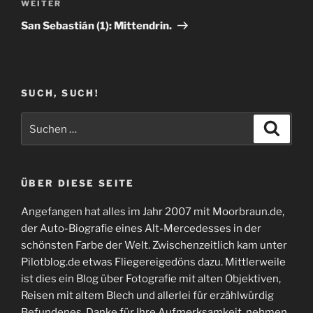
Nächster
WEITER
Beitrag
San Sebastián (1): Mittendrin.
SUCH, SUCH!
Suchen
Suche
nach:
ÜBER DIESE SEITE
Angefangen hat alles im Jahr 2007 mit Moorbraun.de,
der Auto-Biografie eines Alt-Mercedesses in der
schönsten Farbe der Welt. Zwischenzeitlich kam unter
Pilotblog.de etwas Fliegereigedöns dazu. Mittlerweile
ist dies ein Blog über Fotografie mit alten Objektiven,
Reisen mit altem Blech und allerlei für erzählwürdig
Befundenes. Danke für Ihre Aufmerksamkeit, nehmen