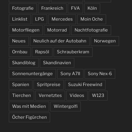
Fotografie
Frankreich
FVA
Köln
Linklist
LPG
Mercedes
Moin Oche
Motorfliegen
Motorrad
Nachtfotografie
Neues
Neulich auf der Autobahn
Norwegen
Ornbau
Rapsöl
Schrauberkram
Skandiblog
Skandinavien
Sonnenuntergänge
Sony A7II
Sony Nex-6
Spanien
Spritpreise
Suzuki Freewind
Tierchen
Vernetztes
Videos
W123
Was mit Medien
Wintergolfi
Öcher Figürchen