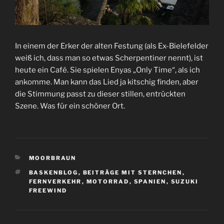
In einem der Erker der alten Festung (als Ex-Bielefelder
weiß ich, dass man so etwas Scherpentiner nennt), ist
heute ein Café. Sie spielen Enyas „Only Time“, als ich
ankomme. Man kann das Lied ja kitschig finden, aber
die Stimmung passt zu dieser stillen, entrückten
Szene. Was für ein schöner Ort.
KATEGORIEN
MOORBRAUN
SCHLAGWÖRTER
BASKENBLOG
,
BEITRÄGE MIT STERNCHEN
,
FERNVERKEHR
,
MOTORRAD
,
SPANIEN
,
SUZUKI
FREEWIND