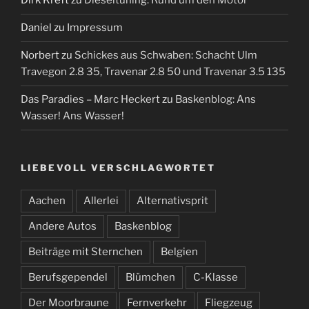
Dirk Kreft
zu
Dieseltuning: Rund um den Motor
Daniel
zu
Impressum
Norbert
zu
Schickes aus Schwaben: Schacht Ulm
Travegon 2.8 35, Travenar 2.8 50 und Travenar 3.5 135
Das Paradies – Marc Heckert
zu
Baskenblog: Ans
Wasser! Ans Wasser!
LIEBEVOLL VERSCHLAGWORTET
Aachen
Allerlei
Alternativsprit
Andere Autos
Baskenblog
Beiträge mit Sternchen
Belgien
Berufsgependel
Blümchen
C-Klasse
Der Moorbraune
Fernverkehr
Fliegzeug