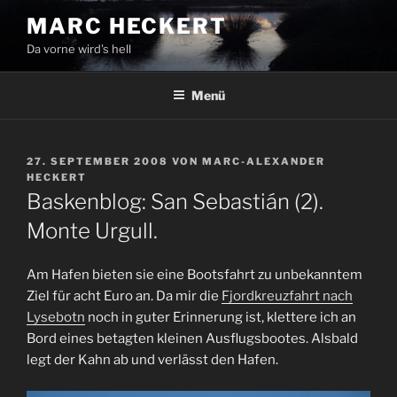
Zum
MARC HECKERT
Inhalt
Da vorne wird's hell
springen
Menü
VERÖFFENTLICHT
27. SEPTEMBER 2008
VON
MARC-ALEXANDER
AM
HECKERT
Baskenblog: San Sebastián (2).
Monte Urgull.
Am Hafen bieten sie eine Bootsfahrt zu unbekanntem
Ziel für acht Euro an. Da mir die
Fjordkreuzfahrt nach
Lysebotn
noch in guter Erinnerung ist, klettere ich an
Bord eines betagten kleinen Ausflugsbootes. Alsbald
legt der Kahn ab und verlässt den Hafen.