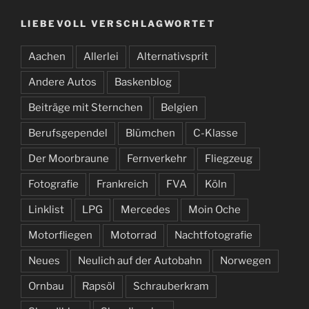
LIEBEVOLL VERSCHLAGWORTET
Aachen
Allerlei
Alternativsprit
Andere Autos
Baskenblog
Beiträge mit Sternchen
Belgien
Berufsgependel
Blümchen
C-Klasse
Der Moorbraune
Fernverkehr
Fliegzeug
Fotografie
Frankreich
FVA
Köln
Linklist
LPG
Mercedes
Moin Oche
Motorfliegen
Motorrad
Nachtfotografie
Neues
Neulich auf der Autobahn
Norwegen
Ornbau
Rapsöl
Schrauberkram