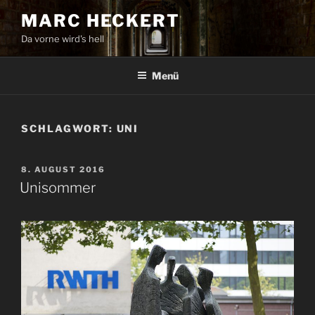
Zum
MARC HECKERT
Inhalt
Da vorne wird's hell
springen
Menü
SCHLAGWORT:
UNI
VERÖFFENTLICHT
8. AUGUST 2016
AM
Unisommer