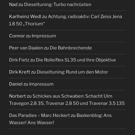
Nad
zu
Dieseltuning: Turbo nachrüsten
Karlheinz Wedl
zu
Achtung, radioaktiv: Carl Zeiss Jena
1.8 50 „Thorium“
Connor
zu
Impressum
Peer van Daalen
zu
Die Bahnbrechende
Dirk Fietz
zu
Die Rolleiflex SL35 und ihre Objektive
Dirk Kreft
zu
Dieseltuning: Rund um den Motor
Daniel
zu
Impressum
Norbert
zu
Schickes aus Schwaben: Schacht Ulm
Travegon 2.8 35, Travenar 2.8 50 und Travenar 3.5 135
Das Paradies – Marc Heckert
zu
Baskenblog: Ans
Wasser! Ans Wasser!