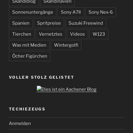
Skandiblog
Skandinavien
Sonnenuntergänge
Sony A7II
Sony Nex-6
Spanien
Spritpreise
Suzuki Freewind
Tierchen
Vernetztes
Videos
W123
Was mit Medien
Wintergolfi
Öcher Figürchen
VOLLER STOLZ GELISTET
TECHIEZEUGS
Anmelden