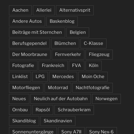
Aachen
Allerlei
Alternativsprit
Andere Autos
Baskenblog
Beiträge mit Sternchen
Belgien
Berufsgependel
Blümchen
C-Klasse
Der Moorbraune
Fernverkehr
Fliegzeug
Fotografie
Frankreich
FVA
Köln
Linklist
LPG
Mercedes
Moin Oche
Motorfliegen
Motorrad
Nachtfotografie
Neues
Neulich auf der Autobahn
Norwegen
Ornbau
Rapsöl
Schrauberkram
Skandiblog
Skandinavien
Sonnenuntergänge
Sony A7II
Sony Nex-6