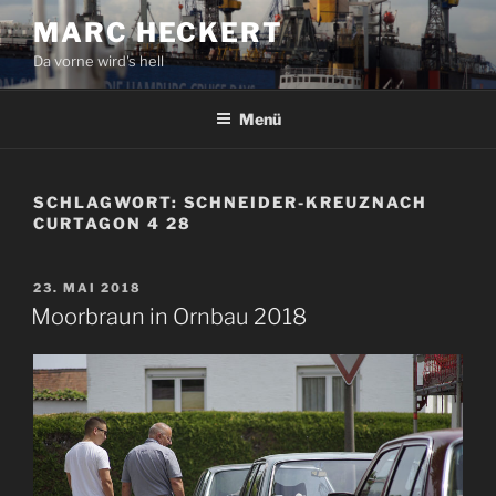
Zum
MARC HECKERT
Inhalt
Da vorne wird's hell
springen
Menü
SCHLAGWORT:
SCHNEIDER-KREUZNACH
CURTAGON 4 28
VERÖFFENTLICHT
23. MAI 2018
AM
Moorbraun in Ornbau 2018