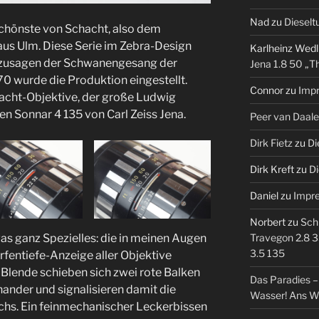
Nad
zu
Dieselt
Schönste von Schacht, also dem
aus Ulm. Diese Serie im Zebra-Design
Karlheinz Wedl
sozusagen der Schwanengesang der
Jena 1.8 50 „T
0 wurde die Produktion eingestellt.
Connor
zu
Imp
chacht-Objektive, der große Ludwig
en Sonnar 4 135 von Carl Zeiss Jena.
Peer van Daal
Dirk Fietz
zu
Di
Dirk Kreft
zu
Di
Daniel
zu
Impr
Norbert
zu
Sch
as ganz Spezielles: die in meinen Augen
Travegon 2.8 3
3.5 135
entiefe-Anzeige aller Objektive
Blende schieben sich zwei rote Balken
Das Paradies 
ander und signalisieren damit die
Wasser! Ans W
chs. Ein feinmechanischer Leckerbissen