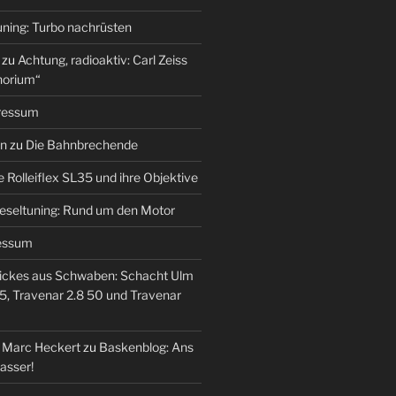
uning: Turbo nachrüsten
zu
Achtung, radioaktiv: Carl Zeiss
horium“
ressum
en
zu
Die Bahnbrechende
e Rolleiflex SL35 und ihre Objektive
eseltuning: Rund um den Motor
essum
ickes aus Schwaben: Schacht Ulm
5, Travenar 2.8 50 und Travenar
– Marc Heckert
zu
Baskenblog: Ans
asser!