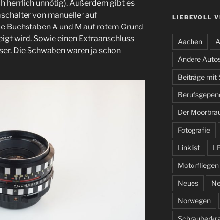
ch herrlich unnötig). Außerdem gibt es
mschalter von manueller auf
LIEBEVOLL 
ie Buchstaben A und M auf rotem Grund
eigt wird. Sowie einen Extraanschluss
Aachen
A
öser. Die Schwaben waren ja schon
Andere Auto
Beiträge mit
Berufsgepen
Der Moorbra
Fotografie
Linklist
L
Motorfliegen
Neues
Ne
Norwegen
Schrauberkr