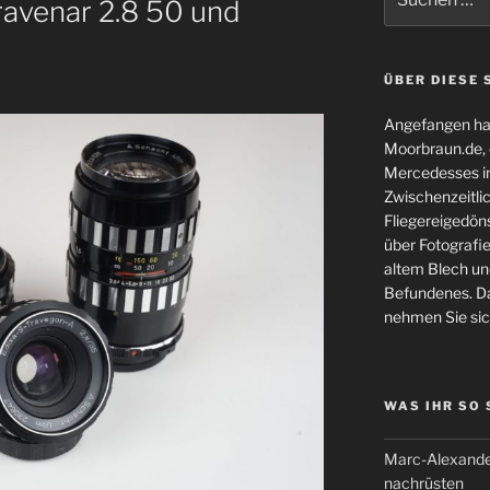
ravenar 2.8 50 und
nach:
ÜBER DIESE 
Angefangen hat
Moorbraun.de, d
Mercedesses in
Zwischenzeitli
Fliegereigedöns
über Fotografie
altem Blech und
Befundenes. Da
nehmen Sie sic
WAS IHR SO
Marc-Alexande
nachrüsten