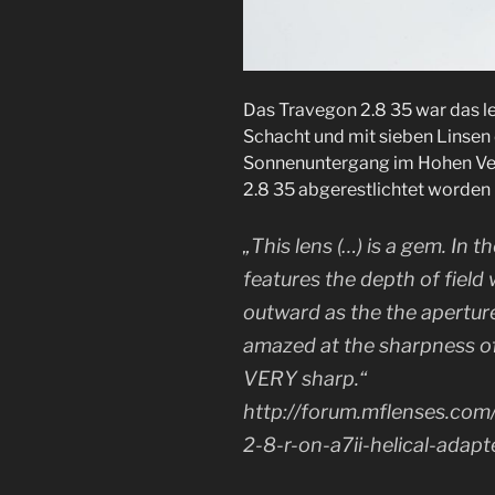
Das Travegon 2.8 35 war das l
Schacht und mit sieben Linsen
Sonnenuntergang im Hohen Venn
2.8 35 abgerestlichtet worden –
„This lens (…) is a gem. In th
features the depth of field
outward as the the aperture 
amazed at the sharpness of 
VERY sharp.“
http://forum.mflenses.co
2-8-r-on-a7ii-helical-adap