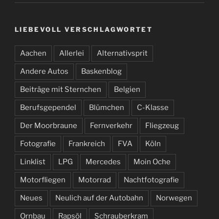
LIEBEVOLL VERSCHLAGWORTET
Aachen
Allerlei
Alternativsprit
Andere Autos
Baskenblog
Beiträge mit Sternchen
Belgien
Berufsgependel
Blümchen
C-Klasse
Der Moorbraune
Fernverkehr
Fliegzeug
Fotografie
Frankreich
FVA
Köln
Linklist
LPG
Mercedes
Moin Oche
Motorfliegen
Motorrad
Nachtfotografie
Neues
Neulich auf der Autobahn
Norwegen
Ornbau
Rapsöl
Schrauberkram