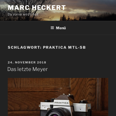
Zum
MARC HECKERT
Inhalt
Da vorne wird's hell
springen
Menü
SCHLAGWORT:
PRAKTICA MTL-5B
VERÖFFENTLICHT
24. NOVEMBER 2018
AM
Das letzte Meyer