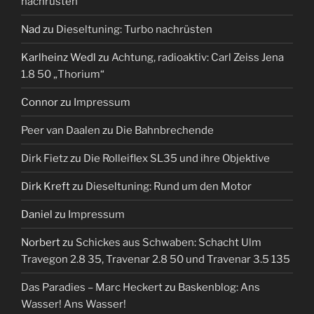
nachrüsten
Nad
zu
Dieseltuning: Turbo nachrüsten
Karlheinz Wedl
zu
Achtung, radioaktiv: Carl Zeiss Jena
1.8 50 „Thorium“
Connor
zu
Impressum
Peer van Daalen
zu
Die Bahnbrechende
Dirk Fietz
zu
Die Rolleiflex SL35 und ihre Objektive
Dirk Kreft
zu
Dieseltuning: Rund um den Motor
Daniel
zu
Impressum
Norbert
zu
Schickes aus Schwaben: Schacht Ulm
Travegon 2.8 35, Travenar 2.8 50 und Travenar 3.5 135
Das Paradies – Marc Heckert
zu
Baskenblog: Ans
Wasser! Ans Wasser!