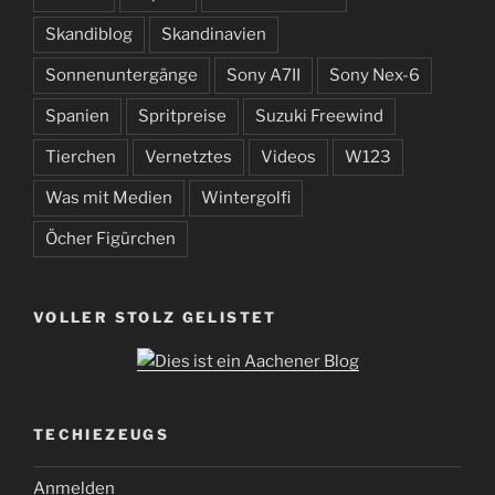
Skandiblog
Skandinavien
Sonnenuntergänge
Sony A7II
Sony Nex-6
Spanien
Spritpreise
Suzuki Freewind
Tierchen
Vernetztes
Videos
W123
Was mit Medien
Wintergolfi
Öcher Figürchen
VOLLER STOLZ GELISTET
TECHIEZEUGS
Anmelden