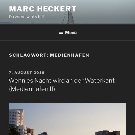
Zum
MARC HECKERT
Inhalt
Da vorne wird's hell
springen
Menü
SCHLAGWORT:
MEDIENHAFEN
VERÖFFENTLICHT
7. AUGUST 2016
AM
Wenn es Nacht wird an der Waterkant
(Medienhafen II)