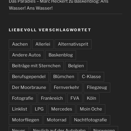
Das Paradies – Marc Heckert
zu
Baskenblog: Ans
Wasser! Ans Wasser!
LIEBEVOLL VERSCHLAGWORTET
Aachen
Allerlei
Alternativsprit
Andere Autos
Baskenblog
Beiträge mit Sternchen
Belgien
Berufsgependel
Blümchen
C-Klasse
Der Moorbraune
Fernverkehr
Fliegzeug
Fotografie
Frankreich
FVA
Köln
Linklist
LPG
Mercedes
Moin Oche
Motorfliegen
Motorrad
Nachtfotografie
Neues
Neulich auf der Autobahn
Norwegen