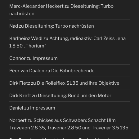
Marc-Alexander Heckert
zu
Dieseltuning: Turbo
nachrüsten
Nad
zu
Dieseltuning: Turbo nachrüsten
Karlheinz Wedl
zu
Achtung, radioaktiv: Carl Zeiss Jena
1.8 50 „Thorium“
Connor
zu
Impressum
Peer van Daalen
zu
Die Bahnbrechende
Dirk Fietz
zu
Die Rolleiflex SL35 und ihre Objektive
Dirk Kreft
zu
Dieseltuning: Rund um den Motor
Daniel
zu
Impressum
Norbert
zu
Schickes aus Schwaben: Schacht Ulm
Travegon 2.8 35, Travenar 2.8 50 und Travenar 3.5 135