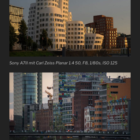
Sony A7II mit Carl Zeiss Planar 1.4 50, F8, 1/80s, ISO 125