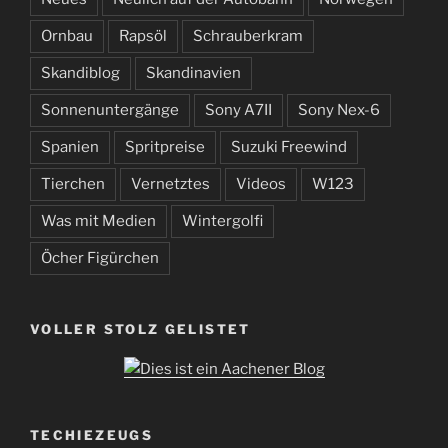
Ornbau
Rapsöl
Schrauberkram
Skandiblog
Skandinavien
Sonnenuntergänge
Sony A7II
Sony Nex-6
Spanien
Spritpreise
Suzuki Freewind
Tierchen
Vernetztes
Videos
W123
Was mit Medien
Wintergolfi
Öcher Figürchen
VOLLER STOLZ GELISTET
TECHIEZEUGS