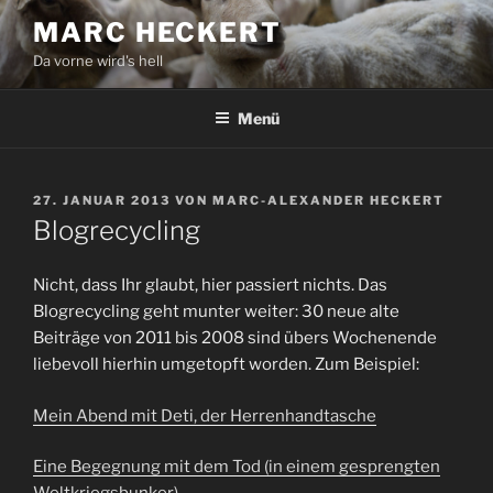
Zum
MARC HECKERT
Inhalt
Da vorne wird's hell
springen
Menü
VERÖFFENTLICHT
27. JANUAR 2013
VON
MARC-ALEXANDER HECKERT
AM
Blogrecycling
Nicht, dass Ihr glaubt, hier passiert nichts. Das
Blogrecycling geht munter weiter: 30 neue alte
Beiträge von 2011 bis 2008 sind übers Wochenende
liebevoll hierhin umgetopft worden. Zum Beispiel:
Mein Abend mit Deti, der Herrenhandtasche
Eine Begegnung mit dem Tod (in einem gesprengten