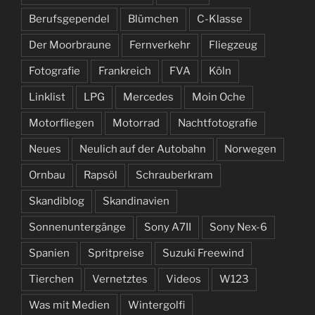
Berufsgependel
Blümchen
C-Klasse
Der Moorbraune
Fernverkehr
Fliegzeug
Fotografie
Frankreich
FVA
Köln
Linklist
LPG
Mercedes
Moin Oche
Motorfliegen
Motorrad
Nachtfotografie
Neues
Neulich auf der Autobahn
Norwegen
Ornbau
Rapsöl
Schrauberkram
Skandiblog
Skandinavien
Sonnenuntergänge
Sony A7II
Sony Nex-6
Spanien
Spritpreise
Suzuki Freewind
Tierchen
Vernetztes
Videos
W123
Was mit Medien
Wintergolfi