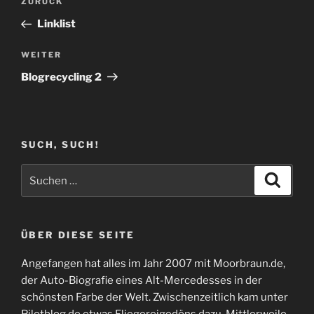
Vorheriger
ZURÜCK
Beitrag
Linklist
Nächster
WEITER
Beitrag
Blogrecycling 2
SUCH, SUCH!
Suchen
Suche
nach:
ÜBER DIESE SEITE
Angefangen hat alles im Jahr 2007 mit Moorbraun.de,
der Auto-Biografie eines Alt-Mercedesses in der
schönsten Farbe der Welt. Zwischenzeitlich kam unter
Pilotblog.de etwas Fliegereigedöns dazu. Mittlerweile