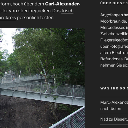
ttform, hoch über dem
Carl-Alexander-
ÜBER DIESE 
weiler von oben begucken. Das
frisch
Angefangen hat
ordkreis
persönlich testen.
Moorbraun.de, d
Mercedesses in
Zwischenzeitli
Fliegereigedöns
über Fotografie
altem Blech und
Befundenes. Da
nehmen Sie sic
WAS IHR SO
Marc-Alexande
nachrüsten
Nad
zu
Dieselt