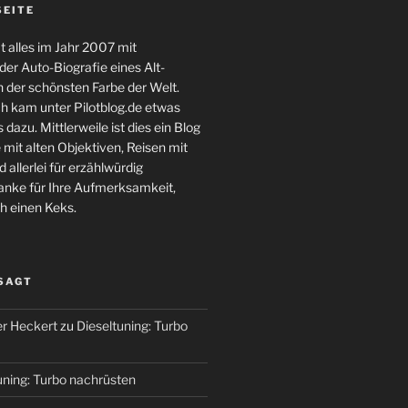
SEITE
 alles im Jahr 2007 mit
er Auto-Biografie eines Alt-
 der schönsten Farbe der Welt.
ch kam unter Pilotblog.de etwas
 dazu. Mittlerweile ist dies ein Blog
 mit alten Objektiven, Reisen mit
 allerlei für erzählwürdig
nke für Ihre Aufmerksamkeit,
h einen Keks.
 SAGT
r Heckert
zu
Dieseltuning: Turbo
uning: Turbo nachrüsten