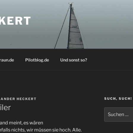
KERT
raun.de
Pilotblog.de
Und sonst so?
SUCH, SUCH!
ANDER HECKERT
ler
Suchen
nach:
mand meint, es wären
alls nichts, wir müssen sie hoch. Alle.