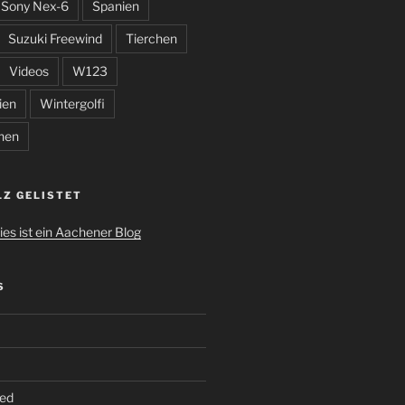
Sony Nex-6
Spanien
Suzuki Freewind
Tierchen
Videos
W123
ien
Wintergolfi
hen
LZ GELISTET
S
ed