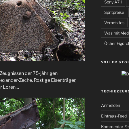
Sony A7II
Spritpreise
Vernetztes
Was mit Med
Öcher Figürc
VOLLER STO
 Zeugnissen der 75-jährigen
exander-Zeche. Rostige Eisenträger,
er Loren…
TECHIEZEUG
Anmelden
Eintrags-Feed
Kommentar-Fe