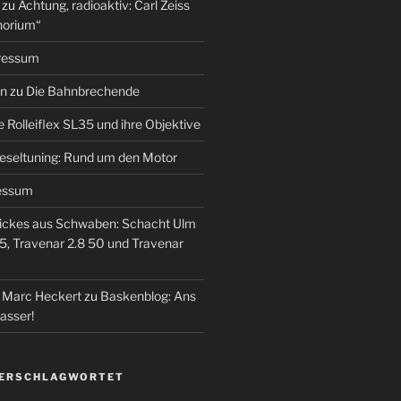
zu
Achtung, radioaktiv: Carl Zeiss
horium“
ressum
en
zu
Die Bahnbrechende
e Rolleiflex SL35 und ihre Objektive
eseltuning: Rund um den Motor
essum
ickes aus Schwaben: Schacht Ulm
5, Travenar 2.8 50 und Travenar
– Marc Heckert
zu
Baskenblog: Ans
asser!
VERSCHLAGWORTET