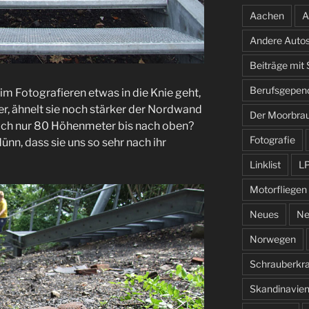
Aachen
A
Andere Auto
Beiträge mit
Berufsgepen
m Fotografieren etwas in die Knie geht,
er, ähnelt sie noch stärker der Nordwand
Der Moorbra
lich nur 80 Höhenmeter bis nach oben?
Fotografie
dünn, dass sie uns so sehr nach ihr
Linklist
L
Motorfliegen
Neues
Ne
Norwegen
Schrauberkr
Skandinavie