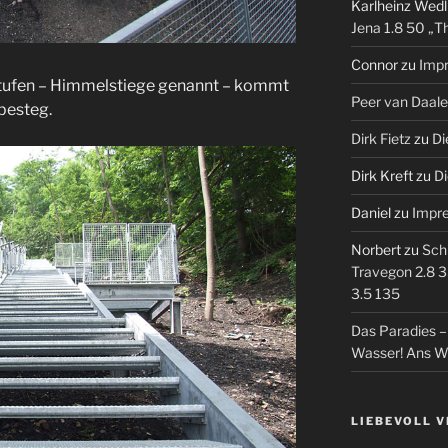
Karlheinz Wedl
Jena 1.8 50 „T
Connor
zu
Imp
Stufen – Himmelstiege genannt – kommt
Peer van Daal
besteg.
Dirk Fietz
zu
Di
Dirk Kreft
zu
Di
Daniel
zu
Impr
Norbert
zu
Sch
Travegon 2.8 3
3.5 135
Das Paradies 
Wasser! Ans W
LIEBEVOLL 