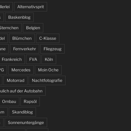
llerlei
Alternativsprit
s
Baskenblog
 Sternchen
Belgien
del
Blümchen
C-Klasse
une
Fernverkehr
Fliegzeug
Frankreich
FVA
Köln
PG
Mercedes
Moin Oche
Motorrad
Nachtfotografie
ulich auf der Autobahn
Ornbau
Rapsöl
am
Skandiblog
n
Sonnenuntergänge