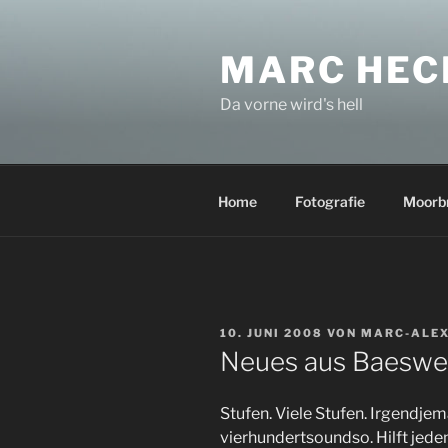
Zum
Inhalt
MARC HEC
springen
Da vorne wird's hell
Home
Fotografie
Moorb
VERÖFFENTLICHT
10. JUNI 2008
VON
MARC-ALEX
AM
Neues aus Baeswei
Stufen. Viele Stufen. Irgendje
vierhundertsoundso. Hilft jedenf