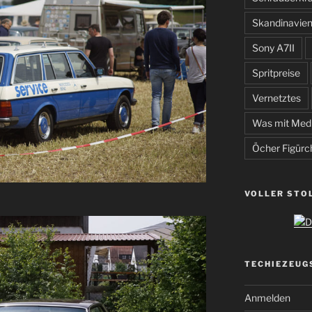
Skandinavie
Sony A7II
Spritpreise
Vernetztes
Was mit Med
Öcher Figürc
VOLLER STO
TECHIEZEUG
Anmelden