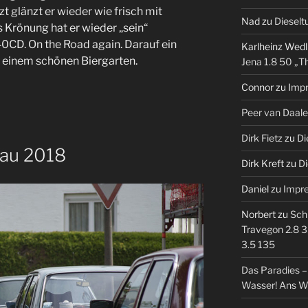
 glänzt er wieder wie frisch mit
Nad
zu
Dieselt
 Krönung hat er wieder „sein“
0CD. On the Road again. Darauf ein
Karlheinz Wedl
 einem schönen Biergarten.
Jena 1.8 50 „T
Connor
zu
Imp
Peer van Daal
Dirk Fietz
zu
Di
bau 2018
Dirk Kreft
zu
Di
Daniel
zu
Impr
Norbert
zu
Sch
Travegon 2.8 3
3.5 135
Das Paradies 
Wasser! Ans W