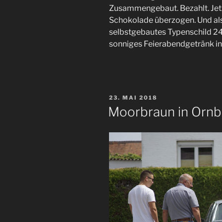
Zusammengebaut. Bezahlt. Jetzt
Schokolade überzogen. Und als
selbstgebautes Typenschild 24
sonniges Feierabendgetränk in
VERÖFFENTLICHT
23. MAI 2018
AM
Moorbraun in Orn