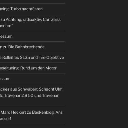
uning: Turbo nachrüsten
zu
Achtung, radioaktiv: Carl Zeiss
horium“
ressum
en
zu
Die Bahnbrechende
e Rolleiflex SL35 und ihre Objektive
eseltuning: Rund um den Motor
essum
ickes aus Schwaben: Schacht Ulm
5, Travenar 2.8 50 und Travenar
– Marc Heckert
zu
Baskenblog: Ans
asser!