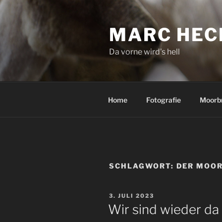
Zum
Inhalt
MARC HEC
springen
Da vorne wird's hell
Home
Fotografie
Moorb
SCHLAGWORT:
DER MOO
VERÖFFENTLICHT
3. JULI 2023
AM
Wir sind wieder da