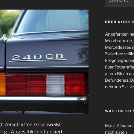
nach:
ÜBER DIESE 
Angefangen hat
Moorbraun.de, d
Mercedesses in
Zwischenzeitli
Fliegereigedöns
über Fotografie
altem Blech und
Befundenes. Da
nehmen Sie sic
WAS IHR SO
t. Zerschnitten. Geschweißt.
Marc-Alexande
gt. Abgeschliffen. Lackiert.
nachrüsten