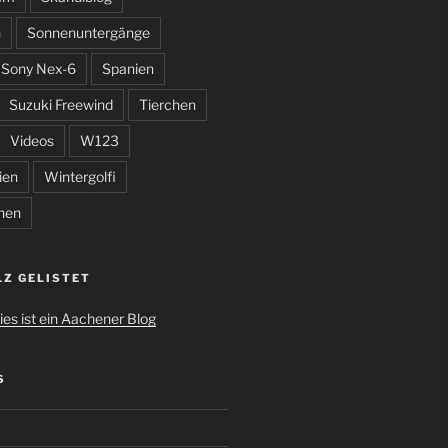
n
Sonnenuntergänge
Sony Nex-6
Spanien
Suzuki Freewind
Tierchen
Videos
W123
ien
Wintergolfi
hen
LZ GELISTET
S