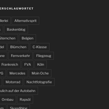
VERSCHLAGWORTET
llerlei
Alternativsprit
s
Baskenblog
 Sternchen
Belgien
del
Blümchen
C-Klasse
une
Fernverkehr
Fliegzeug
Frankreich
FVA
Köln
PG
Mercedes
Moin Oche
Motorrad
Nachtfotografie
ulich auf der Autobahn
Ornbau
Rapsöl
am
Skandiblog