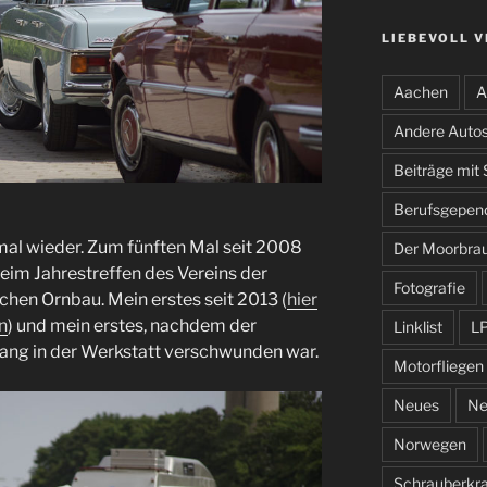
LIEBEVOLL 
Aachen
A
Andere Auto
Beiträge mit
Berufsgepen
mal wieder. Zum fünften Mal seit 2008
Der Moorbra
beim Jahrestreffen des Vereins der
Fotografie
hen Ornbau. Mein erstes seit 2013 (
hier
n
) und mein erstes, nachdem der
Linklist
L
ang in der Werkstatt verschwunden war.
Motorfliegen
Neues
Ne
Norwegen
Schrauberkr