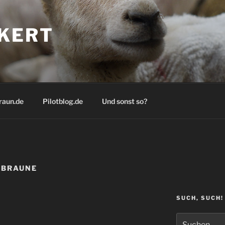
KERT
raun.de
Pilotblog.de
Und sonst so?
RBRAUNE
SUCH, SUCH!
Suchen