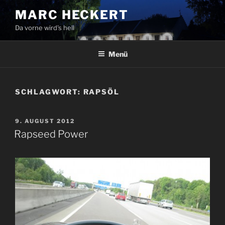
Zum
MARC HECKERT
Inhalt
Da vorne wird's hell
springen
Menü
SCHLAGWORT:
RAPSÖL
VERÖFFENTLICHT
9. AUGUST 2012
AM
Rapseed Power