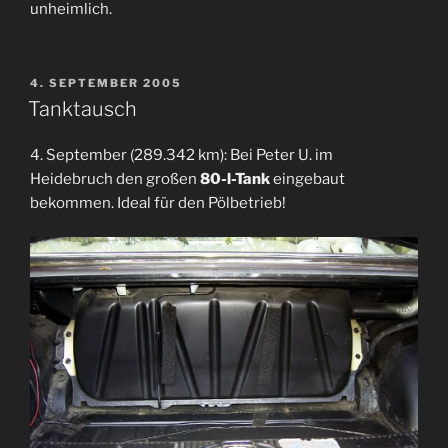
unheimlich.
VERÖFFENTLICHT
4. SEPTEMBER 2005
AM
Tanktausch
4. September (289.342 km): Bei Peter U. im
Heidebruch den großen
80-l-Tank
eingebaut
bekommen. Ideal für den Pölbetrieb!