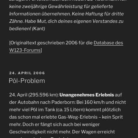
keine zweijährige Gewährleistung für gelieferte
Informationen übernehmen. Keine Haftung für dritte
Zähne. Habe Mut, dich deines eigenen Verstandes zu
bedienen! (Kant)
[Originaltext geschrieben 2006 für die
Database des
W123-Forums
]
VERÖFFENTLICHT
24. APRIL 2006
AM
Pöl-Problem
24. April (295.596 km):
Unangenehmes Erlebnis
auf
der Autobahn nach Paderborn: Bei 160 km/h und nicht
mehr viel Pöl im Tank (ca. 15 Litern) kommt plötzlich
das schon mal erlebte Gas-Weg-Erlebnis – kein Sprit
mehr. Doch er fängt sich auch bei weniger
Geschwindigkeit nicht mehr. Der Wagen erreicht