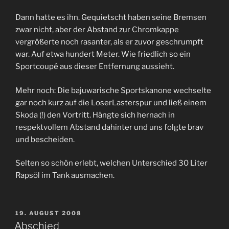
Dann hatte es ihn. Gequietscht haben seine Bremsen
zwar nicht, aber der Abstand zur Chromkappe
vergrößerte noch rasanter, als er zuvor geschrumpft
war. Auf etwa hundert Meter. Wie friedlich so ein
Sportcoupé aus dieser Entfernung aussieht.
Mehr noch: Die bajuwarische Sportskanone wechselte
gar noch kurz auf die
Loser
Lasterspur und ließ einem
Skoda (!) den Vortritt. Hängte sich hernach in
respektvollem Abstand dahinter und uns folgte brav
und bescheiden.
Selten so schön erlebt, welchen Unterschied 30 Liter
Rapsöl im Tank ausmachen.
VERÖFFENTLICHT
19. AUGUST 2008
AM
Abschied