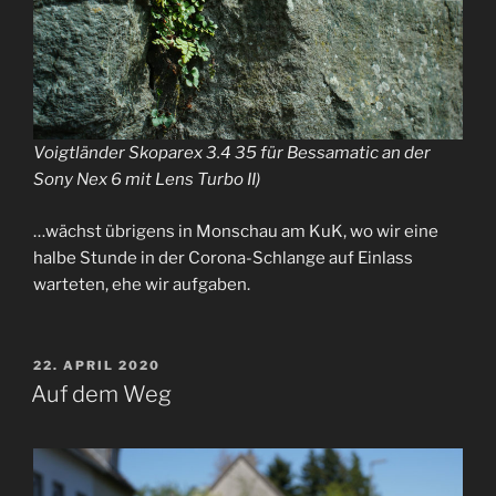
Voigtländer Skoparex 3.4 35 für Bessamatic an der
Sony Nex 6 mit Lens Turbo II)
…wächst übrigens in Monschau am KuK, wo wir eine
halbe Stunde in der Corona-Schlange auf Einlass
warteten, ehe wir aufgaben.
VERÖFFENTLICHT
22. APRIL 2020
AM
Auf dem Weg