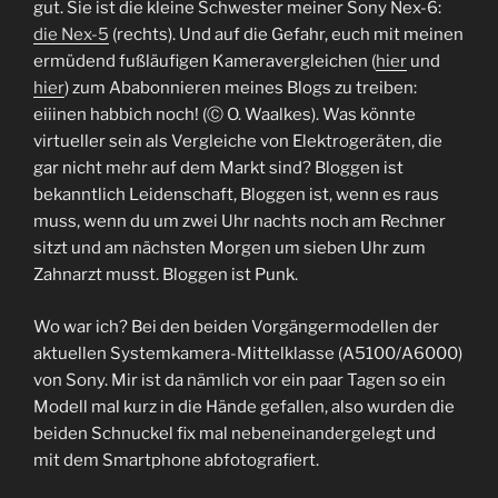
gut. Sie ist die kleine Schwester meiner Sony Nex-6:
die Nex-5
(rechts). Und auf die Gefahr, euch mit meinen
ermüdend fußläufigen Kameravergleichen (
hier
und
hier
) zum Ababonnieren meines Blogs zu treiben:
eiiinen habbich noch! (Ⓒ O. Waalkes). Was könnte
virtueller sein als Vergleiche von Elektrogeräten, die
gar nicht mehr auf dem Markt sind? Bloggen ist
bekanntlich Leidenschaft, Bloggen ist, wenn es raus
muss, wenn du um zwei Uhr nachts noch am Rechner
sitzt und am nächsten Morgen um sieben Uhr zum
Zahnarzt musst. Bloggen ist Punk.
Wo war ich? Bei den beiden Vorgängermodellen der
aktuellen Systemkamera-Mittelklasse (A5100/A6000)
von Sony. Mir ist da nämlich vor ein paar Tagen so ein
Modell mal kurz in die Hände gefallen, also wurden die
beiden Schnuckel fix mal nebeneinandergelegt und
mit dem Smartphone abfotografiert.