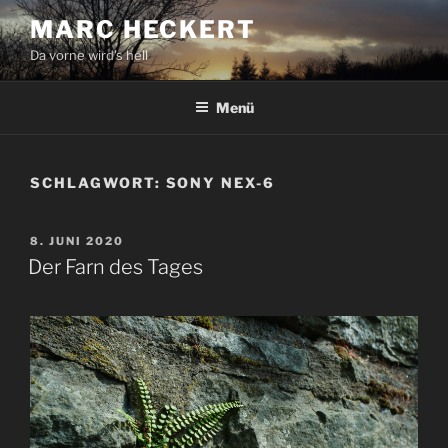
Zum
MARC HECKERT
Inhalt
Da vorne wird's hell
springen
Menü
SCHLAGWORT:
SONY NEX-6
VERÖFFENTLICHT
8. JUNI 2020
AM
Der Farn des Tages