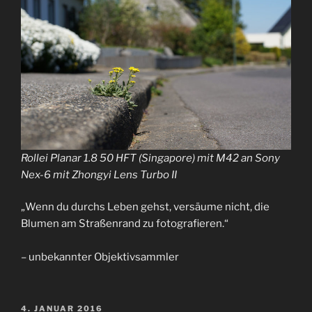
Rollei Planar 1.8 50 HFT (Singapore) mit M42 an Sony
Nex-6 mit Zhongyi Lens Turbo II
„Wenn du durchs Leben gehst, versäume nicht, die
Blumen am Straßenrand zu fotografieren.“
– unbekannter Objektivsammler
VERÖFFENTLICHT
4. JANUAR 2016