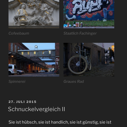
Cofeebaum
Staatlich Fachinger
Spinnerei
Graues Rad
VERÖFFENTLICHT
27. JULI 2015
AM
Schnuckelvergleich II
Sie ist hübsch, sie ist handlich, sie ist günstig, sie ist