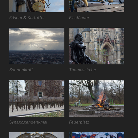
Friseur & Kartoffel
Eisständer
Sonnenkraft
Thomaskirche
Synagogendenkmal
Feuerplatz