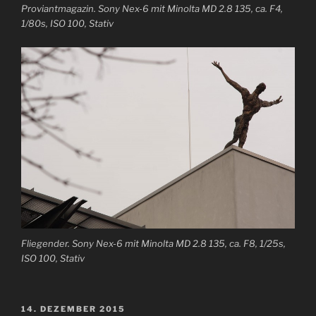
Proviantmagazin. Sony Nex-6 mit Minolta MD 2.8 135, ca. F4,
1/80s, ISO 100, Stativ
Fliegender. Sony Nex-6 mit Minolta MD 2.8 135, ca. F8, 1/25s,
ISO 100, Stativ
VERÖFFENTLICHT
14. DEZEMBER 2015