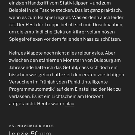
einzigen Handgriff vom Stativ klipsen – und zum
Beispiel in die Tasche stecken. Das ist ganz praktisch,
wenn es zum Beispiel regnet. Was es denn auch leider
tat. Der Rest der Truppe behalf sich mit Duschhauben,
um die empfindliche Elektronik ihrer voluminösen
Spiegelreflexen vor dem fallenden Nass zu schützen.
Nein, es klappte noch nicht alles reibungslos. Aber
zwischen den stählernen Monstern von Duisburg am
Jahresende hatte ich das Gefühl, dass sich doch ein
bisschen was getan hatte seit den ersten vorsichtigen
Versuchen im Frühjahr, den Punkt „intelligente
Programmautomatik“ auf dem Einstellrad der Nex zu
verlassen. Es ist ein Lichtschein am Horizont
aufgetaucht. Heute war er
blau
.
VERÖFFENTLICHT
25. NOVEMBER 2015
AM
Leipzig. 50 mm.