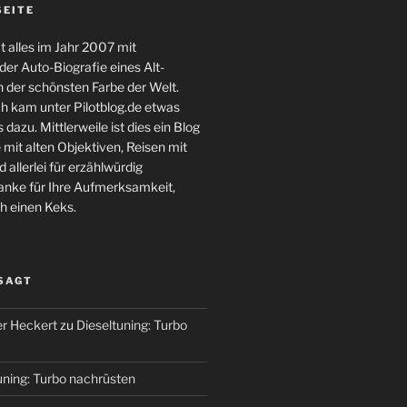
SEITE
 alles im Jahr 2007 mit
er Auto-Biografie eines Alt-
 der schönsten Farbe der Welt.
ch kam unter Pilotblog.de etwas
 dazu. Mittlerweile ist dies ein Blog
 mit alten Objektiven, Reisen mit
 allerlei für erzählwürdig
nke für Ihre Aufmerksamkeit,
h einen Keks.
 SAGT
r Heckert
zu
Dieseltuning: Turbo
uning: Turbo nachrüsten