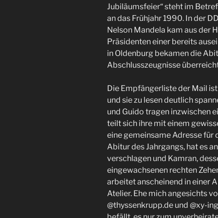
Jubiläumsfeier“ steht im Betref
an das Frühjahr 1990. In der D
Nelson Mandela kam aus der H
Präsidenten einer bereits aus
in Oldenburg bekamen die Abitu
Abschlusszeugnisse überreicht
Die Empfängerliste der Mail ist 
und sie zu lesen deutlich spanne
und Guido tragen inzwischen ein
teilt sich ihre mit einem gewis
eine gemeinsame Adresse für d
Abitur des Jahrgangs, hat es a
verschlagen und Kamran, desse
eingewachsenen rechten Zehenn
arbeitet anscheinend in einer 
Atelier. Ehe mich angesichts 
@thyssenkrupp.de und @xy-inge
befällt, es nur zum unverheirat