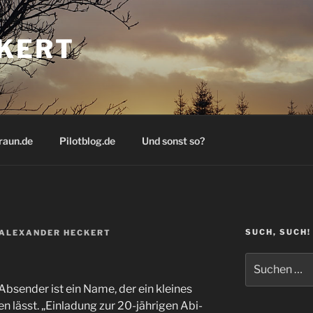
KERT
raun.de
Pilotblog.de
Und sonst so?
SUCH, SUCH!
ALEXANDER HECKERT
Suchen
nach:
bsender ist ein Name, der ein kleines
n lässt. „Einladung zur 20-jährigen Abi-