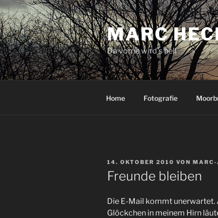
Zum
Inhalt
MARC HEC
springen
Da vorne wird's hell
Home
Fotografie
Moorb
VERÖFFENTLICHT
14. OKTOBER 2010
VON
MARC-
AM
Freunde bleiben
Die E-Mail kommt unerwartet. A
Glöckchen in meinem Hirn läute