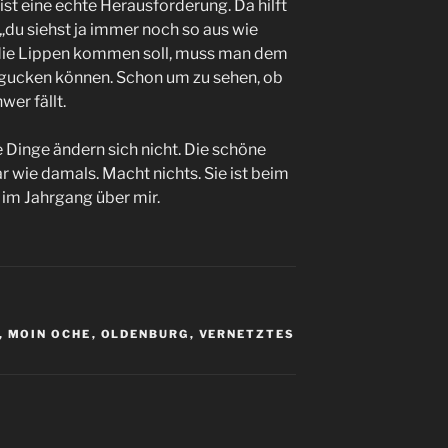
ist eine echte Herausforderung. Da hilft
du siehst ja immer noch so aus wie
 die Lippen kommen soll, muss man dem
gucken können. Schon um zu sehen, ob
er fällt.
e Dinge ändern sich nicht. Die schöne
 wie damals. Macht nichts. Sie ist beim
r im Jahrgang über mir.
,
MOIN OCHE
,
OLDENBURG
,
VERNETZTES