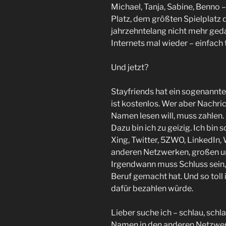
Michael, Tanja, Sabine, Benno 
Platz, dem größten Spielplatz 
jahrzehntelang nicht mehr ged
Internets mal wieder – einfach t
Und jetzt?
Stayfriends hat ein sogenannt
ist kostenlos. Wer aber Nachr
Namen lesen will, muss zahlen.
Dazu bin ich zu geizig. Ich bin 
Xing, Twitter, 5ZWO, LinkedIn,
anderen Netzwerken, großen un
Irgendwann muss Schluss sein,
Beruf gemacht hat. Und so toll 
dafür bezahlen würde.
Lieber suche ich – schlau, sch
Namen in den anderen Netzwerk