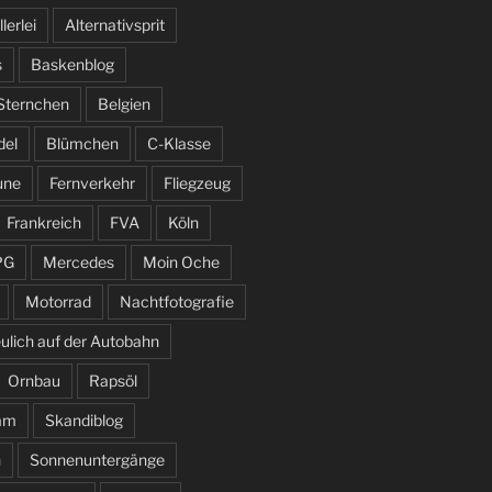
llerlei
Alternativsprit
s
Baskenblog
 Sternchen
Belgien
del
Blümchen
C-Klasse
une
Fernverkehr
Fliegzeug
Frankreich
FVA
Köln
PG
Mercedes
Moin Oche
Motorrad
Nachtfotografie
ulich auf der Autobahn
Ornbau
Rapsöl
am
Skandiblog
n
Sonnenuntergänge