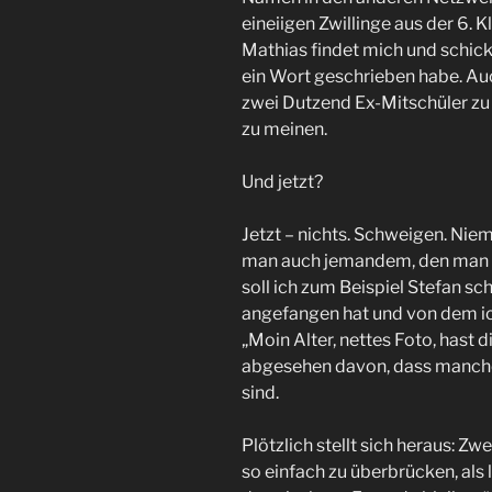
eineiigen Zwillinge aus der 6. Kl
Mathias findet mich und schick
ein Wort geschrieben habe. Auc
zwei Dutzend Ex-Mitschüler zu 
zu meinen.
Und jetzt?
Jetzt – nichts. Schweigen. Nie
man auch jemandem, den man s
soll ich zum Beispiel Stefan s
angefangen hat und von dem ic
„Moin Alter, nettes Foto, hast d
abgesehen davon, dass manche
sind.
Plötzlich stellt sich heraus: Z
so einfach zu überbrücken, als