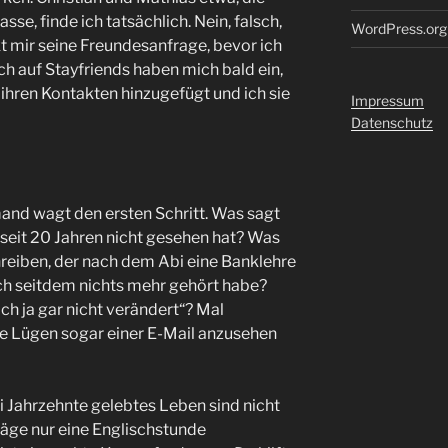
asse, finde ich tatsächlich. Nein, falsch,
WordPress.org
t mir seine Freundesanfrage, bevor ich
h auf Stayfriends haben mich bald ein,
ihren Kontakten hinzugefügt und ich sie
Impressum
Datenschutz
mand wagt den ersten Schritt. Was sagt
eit 20 Jahren nicht gesehen hat? Was
chreiben, der nach dem Abi eine Banklehre
h seitdem nichts mehr gehört habe?
ich ja gar nicht verändert“? Mal
 Lügen sogar einer E-Mail anzusehen
wei Jahrzehnte gelebtes Leben sind nicht
 läge nur eine Englischstunde