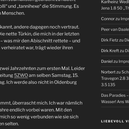
Karlheinz Wedl
olli“ und „tannihexe“ die Stimmung. Es
Jena 1.8 50 „T
en Menschen.
Connor
zu
Imp
kannt, andere dagegen noch vertraut.
Peer van Daal
e nette Türkin, die mich in der letzten
Dirk Fietz
zu
Di
– was mir den Abischnitt rettete – und
 verheiratet war, trägt wieder ihren
Dirk Kreft
zu
Di
Daniel
zu
Impr
ch zwei Jahrzehnten zum ersten Mal. Leider
Norbert
zu
Sch
Zeitung
5ZWO
am selben Samstag, 15.
Travegon 2.8 3
ag. Ich werde also nicht in Oldenburg
3.5 135
Das Paradies 
Wasser! Ans W
immt, überrascht mich. Ich war nämlich
ahre endlich vorbei waren. Mit den
 mich so wenig verbunden wie sie sich
LIEBEVOLL 
n selten.