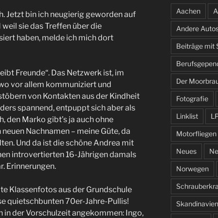
Aachen
A
 Jetzt bin ich neugierig geworden auf
weil sie das Treffen über die
Andere Auto
iert haben, melde ich mich dort
Beiträge mit
Berufsgepen
leibt Freunde“. Das Netzwerk ist, im
Der Moorbra
wo vor allem kommuniziert und
stöbern von Kontakten aus der Kindheit
Fotografie
onders spannend, entpuppt sich aber als
Linklist
L
 den Marko gibt’s ja auch ohne
en neuen Nachnamen – meine Güte, da
Motorfliegen
lten. Und da ist die schöne Andrea mit
Neues
Ne
en introvertierten 16-Jährigen damals
. Erinnerungen.
Norwegen
Schrauberkr
alte Klassenfotos aus der Grundschule
e quietschbunten 70er-Jahre-Pullis!
Skandinavie
bin in der Vorschulzeit angekommen: Ingo,