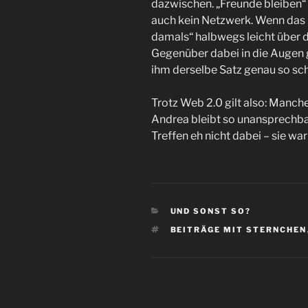
dazwischen. „Freunde bleiben“ 
auch kein Netzwerk. Wenn das „
damals“ halbwegs leicht über
Gegenüber dabei in die Augen 
ihm derselbe Satz genau so schw
Trotz Web 2.0 gilt also: Manch
Andrea bleibt so unansprechbar
Treffen eh nicht dabei – sie wa
KATEGORIEN
UND SONST SO?
SCHLAGWÖRTER
BEITRÄGE MIT STERNCHEN