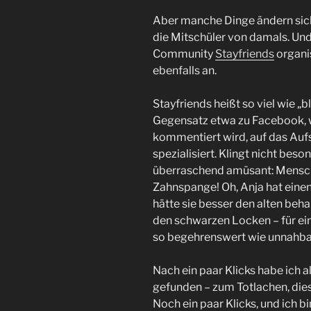
Aber manche Dinge ändern sich.
die Mitschüler von damals. Und 
Community
Stayfriends
organis
ebenfalls an.
Stayfriends heißt so viel wie „b
Gegensatz etwa zu Facebook, 
kommentiert wird, auf das Auf
spezialisiert. Klingt nicht bes
überraschend amüsant: Mensch,
Zahnspange! Oh, Anja hat ein
hätte sie besser den alten beha
den schwarzen Locken – für ein
so begehrenswert wie unnahbar
Nach ein paar Klicks habe ich 
gefunden – zum Totlachen, dies
Noch ein paar Klicks, und ich 