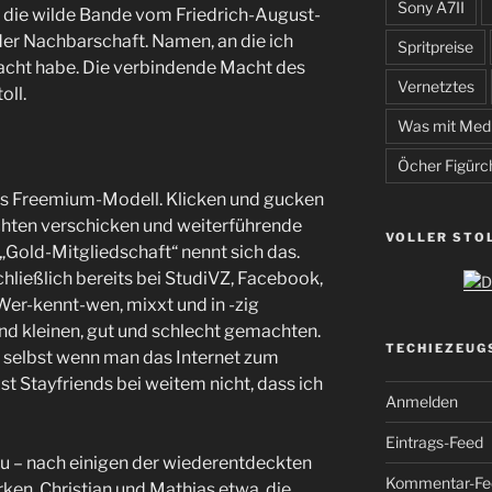
Sony A7II
– die wilde Bande vom Friedrich-August-
der Nachbarschaft. Namen, an die ich
Spritpreise
acht habe. Die verbindende Macht des
Vernetztes
oll.
Was mit Med
Öcher Figürc
es Freemium-Modell. Klicken und gucken
ichten verschicken und weiterführende
VOLLER STO
 „Gold-Mitgliedschaft“ nennt sich das.
schließlich bereits bei StudiVZ, Facebook,
 Wer-kennt-wen, mixxt und in -zig
d kleinen, gut und schlecht gemachten.
TECHIEZEUG
 selbst wenn man das Internet zum
ist Stayfriends bei weitem nicht, dass ich
Anmelden
Eintrags-Feed
lau – nach einigen der wiederentdeckten
Kommentar-Fe
en. Christian und Mathias etwa, die