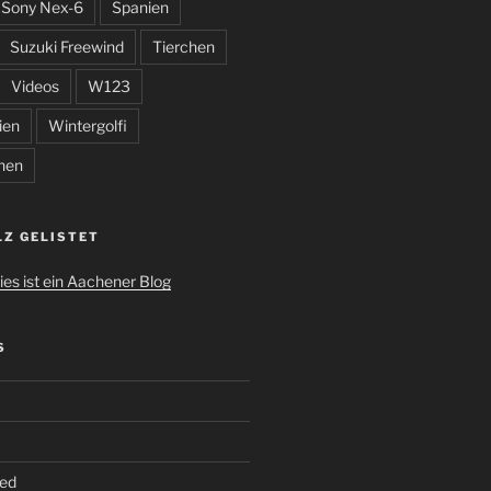
Sony Nex-6
Spanien
Suzuki Freewind
Tierchen
Videos
W123
ien
Wintergolfi
hen
LZ GELISTET
S
ed