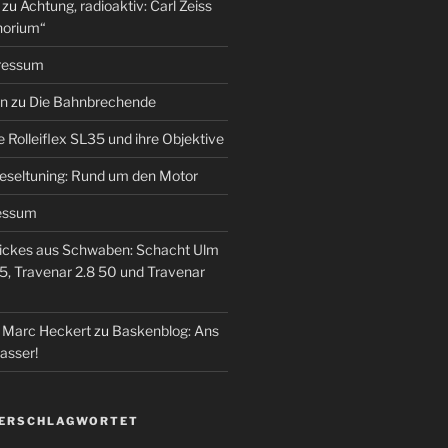
zu
Achtung, radioaktiv: Carl Zeiss
horium“
ressum
en
zu
Die Bahnbrechende
e Rolleiflex SL35 und ihre Objektive
eseltuning: Rund um den Motor
essum
ickes aus Schwaben: Schacht Ulm
5, Travenar 2.8 50 und Travenar
– Marc Heckert
zu
Baskenblog: Ans
asser!
VERSCHLAGWORTET