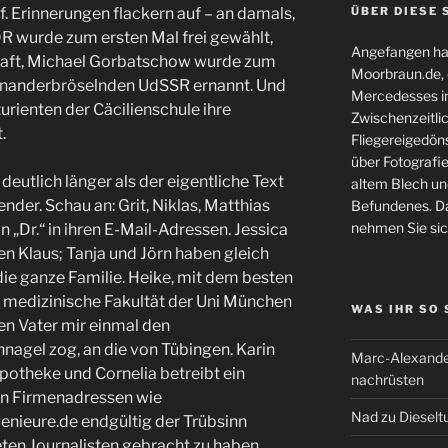
f. Erinnerungen flackern auf – an damals,
ÜBER DIESE 
DR wurde zum ersten Mal frei gewählt,
Angefangen hat
aft, Michael Gorbatschow wurde zum
Moorbraun.de, d
einanderbröselnden UdSSR ernannt. Und
Mercedesses in
rienten der Cäcilienschule ihre
Zwischenzeitli
.
Fliegereigedöns
über Fotografie
deutlich länger als der eigentliche Text
altem Blech und
nder. Schau an: Grit, Niklas, Matthias
Befundenes. Da
nehmen Sie sic
 „Dr.“ in ihren E-Mail-Adressen. Jessica
sen Klaus; Tanja und Jörn haben gleich
ie ganze Familie. Heike, mit dem besten
n medizinische Fakultät der Uni München
WAS IHR SO
n Vater mir einmal den
agel zog, an die von Tübingen. Karin
Marc-Alexande
Apotheke und Cornelia betreibt ein
nachrüsten
von Firmenadressen wie
Nad
zu
Dieselt
nieure.de endgültig der Trübsinn
eten Journalisten gebracht zu haben,