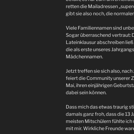
retten die Mailadressen „super
gibt sie also noch, die normal
Viele Familiennamen sind unbe
Sogar überraschend vertraut: Di
Lateinklausur abschreiben ließ 
die als erste unseres Jahrgangs
Mädchennamen.
Jetzt treffen sie sich also, na
feiert die Community unserer 
Mai, ihren einjährigen Geburtst
dabei sein können.
Dass mich das etwas traurig st
damals ganz froh, dass die 13 J
meisten Mitschülern fühlte ich
mit mir. Wirkliche Freunde ware