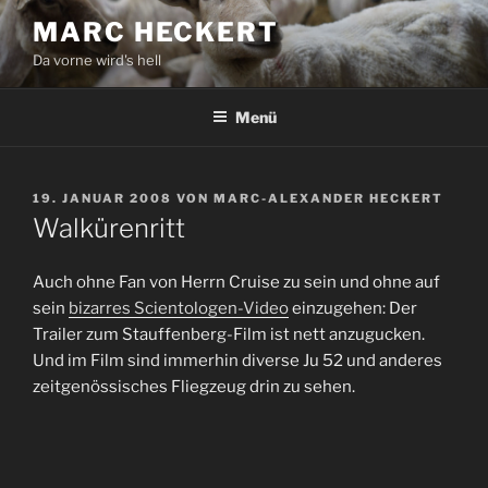
Zum
MARC HECKERT
Inhalt
Da vorne wird's hell
springen
Menü
VERÖFFENTLICHT
19. JANUAR 2008
VON
MARC-ALEXANDER HECKERT
AM
Walkürenritt
Auch ohne Fan von Herrn Cruise zu sein und ohne auf
sein
bizarres Scientologen-Video
einzugehen: Der
Trailer zum Stauffenberg-Film ist nett anzugucken.
Und im Film sind immerhin diverse Ju 52 und anderes
zeitgenössisches Fliegzeug drin zu sehen.