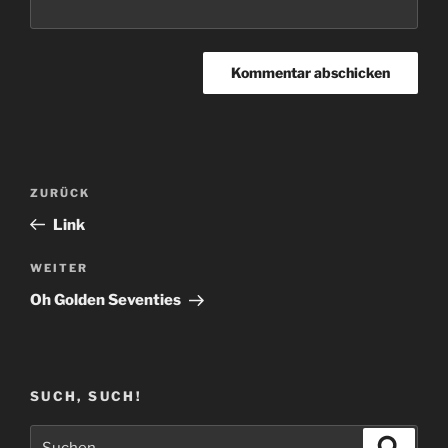
Beitragsnavigation
Vorheriger
ZURÜCK
Beitrag
Link
Nächster
WEITER
Beitrag
Oh Golden Seventies
SUCH, SUCH!
Suchen
Suche