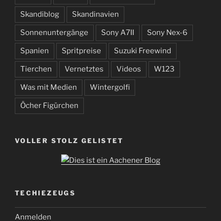
Skandiblog
Skandinavien
Sonnenuntergänge
Sony A7II
Sony Nex-6
Spanien
Spritpreise
Suzuki Freewind
Tierchen
Vernetztes
Videos
W123
Was mit Medien
Wintergolfi
Öcher Figürchen
VOLLER STOLZ GELISTET
TECHIEZEUGS
Anmelden