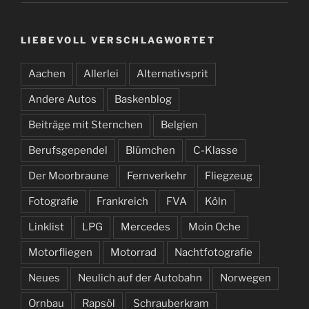
LIEBEVOLL VERSCHLAGWORTET
Aachen
Allerlei
Alternativsprit
Andere Autos
Baskenblog
Beiträge mit Sternchen
Belgien
Berufsgependel
Blümchen
C-Klasse
Der Moorbraune
Fernverkehr
Fliegzeug
Fotografie
Frankreich
FVA
Köln
Linklist
LPG
Mercedes
Moin Oche
Motorfliegen
Motorrad
Nachtfotografie
Neues
Neulich auf der Autobahn
Norwegen
Ornbau
Rapsöl
Schrauberkram