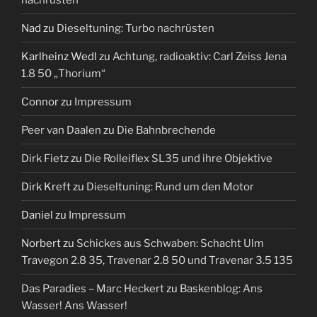
Nad
zu
Dieseltuning: Turbo nachrüsten
Karlheinz Wedl
zu
Achtung, radioaktiv: Carl Zeiss Jena
1.8 50 „Thorium“
Connor
zu
Impressum
Peer van Daalen
zu
Die Bahnbrechende
Dirk Fietz
zu
Die Rolleiflex SL35 und ihre Objektive
Dirk Kreft
zu
Dieseltuning: Rund um den Motor
Daniel
zu
Impressum
Norbert
zu
Schickes aus Schwaben: Schacht Ulm
Travegon 2.8 35, Travenar 2.8 50 und Travenar 3.5 135
Das Paradies – Marc Heckert
zu
Baskenblog: Ans
Wasser! Ans Wasser!