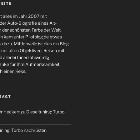
SEITE
 alles im Jahr 2007 mit
er Auto-Biografie eines Alt-
 der schönsten Farbe der Welt.
ch kam unter Pilotblog.de etwas
 dazu. Mittlerweile ist dies ein Blog
 mit alten Objektiven, Reisen mit
 allerlei für erzählwürdig
nke für Ihre Aufmerksamkeit,
h einen Keks.
 SAGT
r Heckert
zu
Dieseltuning: Turbo
uning: Turbo nachrüsten