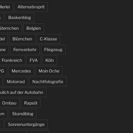
llerlei
Alternativsprit
s
Baskenblog
 Sternchen
Belgien
del
Blümchen
C-Klasse
une
Fernverkehr
Fliegzeug
Frankreich
FVA
Köln
PG
Mercedes
Moin Oche
Motorrad
Nachtfotografie
ulich auf der Autobahn
Ornbau
Rapsöl
am
Skandiblog
n
Sonnenuntergänge