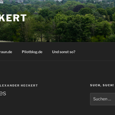
KERT
raun.de
Pilotblog.de
Und sonst so?
SUCH, SUCH!
LEXANDER HECKERT
es
Suchen
nach: