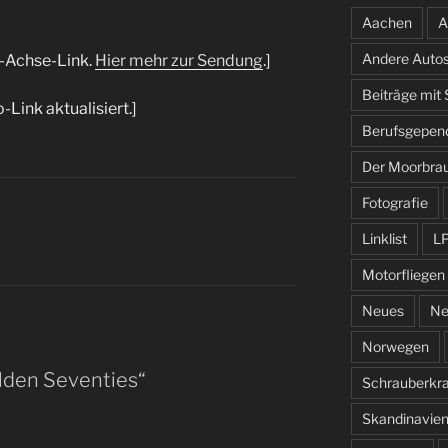
Aachen
A
Andere Auto
f-Achse-Link.
Hier mehr zur Sendung
.]
Beiträge mit
-Link aktualisiert.]
Berufsgepen
Der Moorbra
Fotografie
Linklist
L
Motorfliegen
Neues
Ne
Norwegen
lden Seventies“
Schrauberkr
Skandinavie