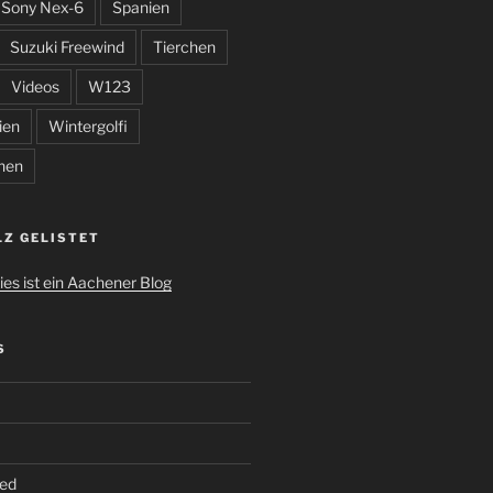
Sony Nex-6
Spanien
Suzuki Freewind
Tierchen
Videos
W123
ien
Wintergolfi
hen
LZ GELISTET
S
ed