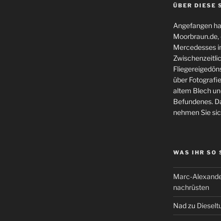
ÜBER DIESE 
Angefangen hat
Moorbraun.de, d
Mercedesses in
Zwischenzeitli
Fliegereigedöns
über Fotografie
altem Blech und
Befundenes. Da
nehmen Sie sic
WAS IHR SO
Marc-Alexande
nachrüsten
Nad
zu
Dieselt