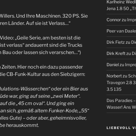
Karlheinz Wedl
Jena 1.8 50 „T
illers. Und Ihre Maschinen. 320 PS. Sie
Connor
zu
Imp
ren Länder. Auf sie ist Verlass…“
Peer van Daal
deo: „Geile Serie, am besten ist die
Dirk Fietz
zu
Di
st verlass“ andauernt sind die Trucks
im Bau oder lassen sich verarschen…“)
Dirk Kreft
zu
Di
Daniel
zu
Impr
 Zeiten. Hier noch ein dazu passender
 die CB-Funk-Kultur aus den Siebzigern:
Norbert
zu
Sch
Travegon 2.8 3
dulations-Wässerchen“ oder ein Bier aus
3.5 135
de war, ging auf seine „zwei Meter“.
Das Paradies 
auf die „45 cm oval“. Und ging ein
Wasser! Ans W
an sich, gemäß altem Funker-Kode, „55“
alles Gute) – oder aber, geheimnisvoller,
elbe herauskommt.
LIEBEVOLL 