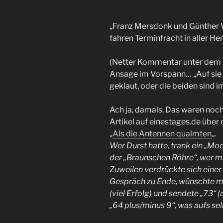
„Franz Mersdonk und Günther W
fahren Terminfracht in aller Her
(Netter Kommentar unter dem Vi
Ansage im Vorspann… „Auf sie i
geklaut, oder die beiden sind 
Ach ja, damals. Das waren noch
Artikel auf einestages.de über
„
Als die Antennen qualmten
„.
Wer Durst hatte, trank ein „Mo
der „Braunschen Röhre“, wer mü
Zuweilen verdrückte sich einer 
Gespräch zu Ende, wünschte m
(viel Erfolg) und sendete „73“ (
„64 plus/minus 9“, was aufs s