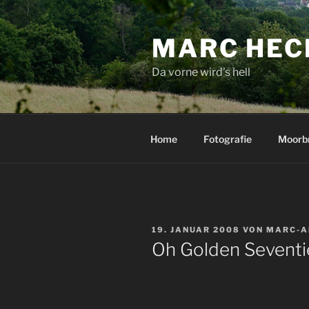
Zum
Inhalt
MARC HEC
springen
Da vorne wird's hell
Home
Fotografie
Moorb
VERÖFFENTLICHT
19. JANUAR 2008
VON
MARC-A
AM
Oh Golden Seventi