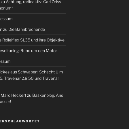
zu
Achtung, radioaktiv: Carl Zeiss
horium“
ressum
en
zu
Die Bahnbrechende
e Rolleiflex SL35 und ihre Objektive
eseltuning: Rund um den Motor
essum
ickes aus Schwaben: Schacht Ulm
5, Travenar 2.8 50 und Travenar
– Marc Heckert
zu
Baskenblog: Ans
asser!
VERSCHLAGWORTET