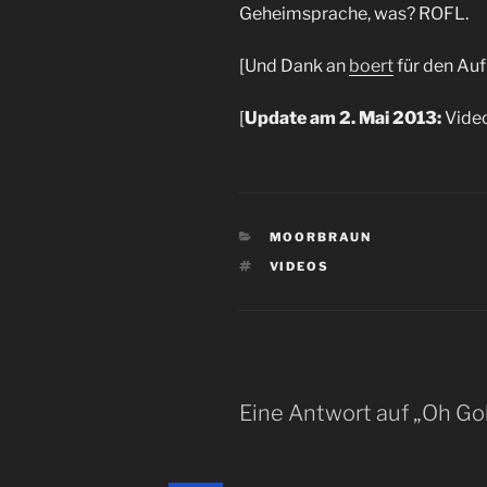
Geheimsprache, was? ROFL.
[Und Dank an
boert
für den Au
[
Update am 2. Mai 2013:
Video
KATEGORIEN
MOORBRAUN
SCHLAGWÖRTER
VIDEOS
Eine Antwort auf „Oh Go