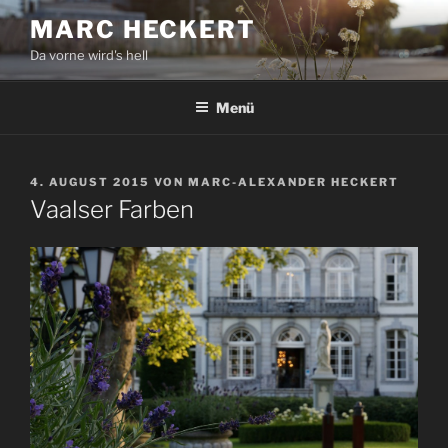
Zum
MARC HECKERT
Inhalt
Da vorne wird's hell
springen
Menü
VERÖFFENTLICHT
4. AUGUST 2015
VON
MARC-ALEXANDER HECKERT
AM
Vaalser Farben