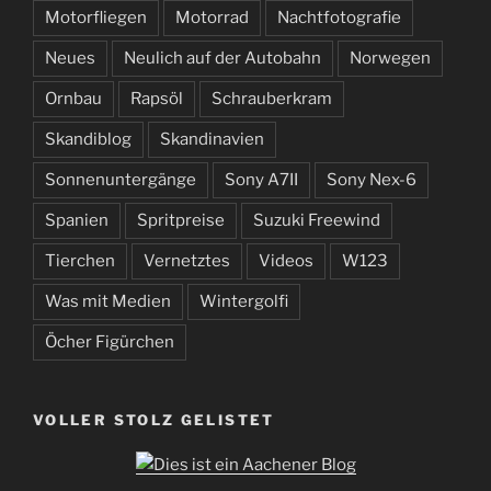
Motorfliegen
Motorrad
Nachtfotografie
Neues
Neulich auf der Autobahn
Norwegen
Ornbau
Rapsöl
Schrauberkram
Skandiblog
Skandinavien
Sonnenuntergänge
Sony A7II
Sony Nex-6
Spanien
Spritpreise
Suzuki Freewind
Tierchen
Vernetztes
Videos
W123
Was mit Medien
Wintergolfi
Öcher Figürchen
VOLLER STOLZ GELISTET