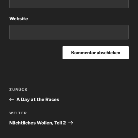
Website
Beitragsnavigation
Vorheriger
ZURÜCK
Beitrag
A Day at the Races
Nächster
WEITER
Beitrag
Nächtliches Wollen, Teil 2