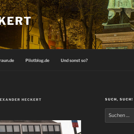
KERT
raun.de
Pilotblog.de
Und sonst so?
SUCH, SUCH!
EXANDER HECKERT
Suchen
nach: