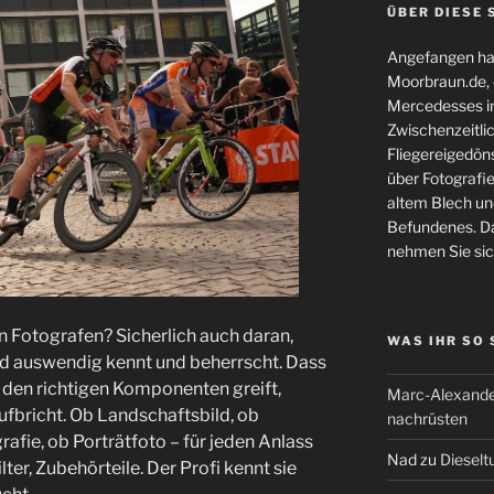
ÜBER DIESE 
Angefangen hat
Moorbraun.de, d
Mercedesses in
Zwischenzeitli
Fliegereigedöns
über Fotografie
altem Blech und
Befundenes. Da
nehmen Sie sic
 Fotografen? Sicherlich auch daran,
WAS IHR SO
nd auswendig kennt und beherrscht. Dass
zu den richtigen Komponenten greift,
Marc-Alexande
fbricht. Ob Landschaftsbild, ob
nachrüsten
afie, ob Porträtfoto – für jeden Anlass
Nad
zu
Dieselt
ter, Zubehörteile. Der Profi kennt sie