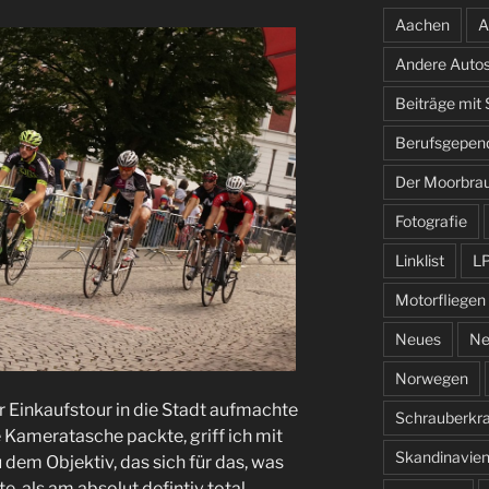
Aachen
A
Andere Auto
Beiträge mit
Berufsgepen
Der Moorbra
Fotografie
Linklist
L
Motorfliegen
Neues
Ne
Norwegen
er Einkaufstour in die Stadt aufmachte
Schrauberkr
ie Kameratasche packte, griff ich mit
Skandinavie
u dem Objektiv, das sich für das, was
, als am absolut defintiv total