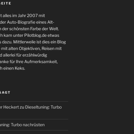
SEITE
 alles im Jahr 2007 mit
er Auto-Biografie eines Alt-
 der schönsten Farbe der Welt.
ch kam unter Pilotblog.de etwas
 dazu. Mittlerweile ist dies ein Blog
 mit alten Objektiven, Reisen mit
 allerlei für erzählwürdig
nke für Ihre Aufmerksamkeit,
h einen Keks.
 SAGT
r Heckert
zu
Dieseltuning: Turbo
uning: Turbo nachrüsten