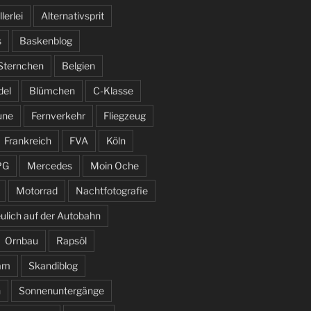
llerlei
Alternativsprit
s
Baskenblog
 Sternchen
Belgien
del
Blümchen
C-Klasse
une
Fernverkehr
Fliegzeug
Frankreich
FVA
Köln
PG
Mercedes
Moin Oche
Motorrad
Nachtfotografie
ulich auf der Autobahn
Ornbau
Rapsöl
am
Skandiblog
n
Sonnenuntergänge