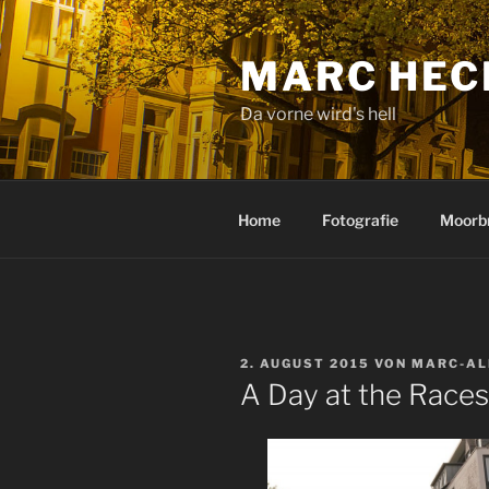
Zum
Inhalt
MARC HEC
springen
Da vorne wird's hell
Home
Fotografie
Moorb
VERÖFFENTLICHT
2. AUGUST 2015
VON
MARC-AL
AM
A Day at the Races