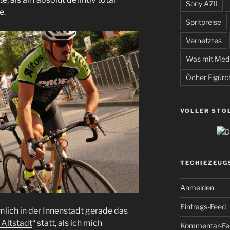
Sony A7II
e.
Spritpreise
Vernetztes
Was mit Med
Öcher Figürc
VOLLER STO
TECHIEZEUG
Anmelden
Eintrags-Feed
mlich in der Innenstadt gerade das
Altstadt
“ statt, als ich mich
Kommentar-Fe