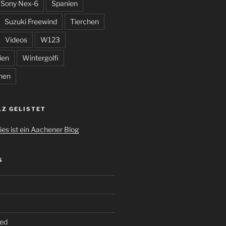
Sony Nex-6
Spanien
Suzuki Freewind
Tierchen
Videos
W123
ien
Wintergolfi
hen
LZ GELISTET
S
ed