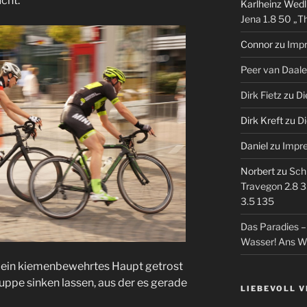
cht.
Karlheinz Wedl
Jena 1.8 50 „T
Connor
zu
Imp
Peer van Daal
Dirk Fietz
zu
Di
Dirk Kreft
zu
Di
Daniel
zu
Impr
Norbert
zu
Sch
Travegon 2.8 3
3.5 135
Das Paradies 
Wasser! Ans W
mein kiemenbewehrtes Haupt getrost
suppe sinken lassen, aus der es gerade
LIEBEVOLL 