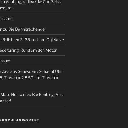
zu
Achtung, radioaktiv: Carl Zeiss
horium“
ressum
en
zu
Die Bahnbrechende
e Rolleiflex SL35 und ihre Objektive
eseltuning: Rund um den Motor
essum
ickes aus Schwaben: Schacht Ulm
5, Travenar 2.8 50 und Travenar
– Marc Heckert
zu
Baskenblog: Ans
asser!
VERSCHLAGWORTET