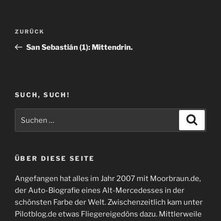
Beitragsnavigation
Vorheriger
ZURÜCK
Beitrag
San Sebastián (1): Mittendrin.
SUCH, SUCH!
Suchen
Suche
nach:
ÜBER DIESE SEITE
Angefangen hat alles im Jahr 2007 mit Moorbraun.de,
der Auto-Biografie eines Alt-Mercedesses in der
schönsten Farbe der Welt. Zwischenzeitlich kam unter
Pilotblog.de etwas Fliegereigedöns dazu. Mittlerweile