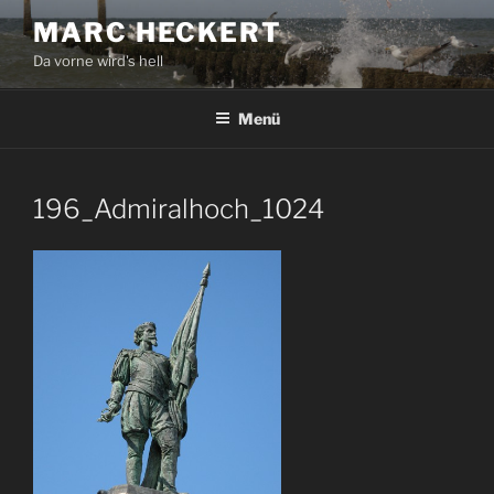
Zum
MARC HECKERT
Inhalt
Da vorne wird's hell
springen
Menü
196_Admiralhoch_1024