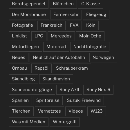
Berufsgependel
Blümchen
C-Klasse
Der Moorbraune
Fernverkehr
Fliegzeug
Fotografie
Frankreich
FVA
Köln
Linklist
LPG
Mercedes
Moin Oche
Motorfliegen
Motorrad
Nachtfotografie
Neues
Neulich auf der Autobahn
Norwegen
Ornbau
Rapsöl
Schrauberkram
Skandiblog
Skandinavien
Sonnenuntergänge
Sony A7II
Sony Nex-6
Spanien
Spritpreise
Suzuki Freewind
Tierchen
Vernetztes
Videos
W123
Was mit Medien
Wintergolfi