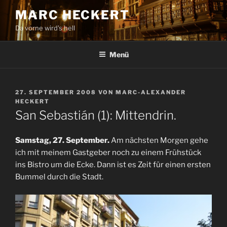
Zum
MARC HECKERT
Inhalt
Da vorne wird's hell
springen
Menü
VERÖFFENTLICHT
27. SEPTEMBER 2008
VON
MARC-ALEXANDER
AM
HECKERT
San Sebastián (1): Mittendrin.
Samstag, 27. September.
Am nächsten Morgen gehe
ich mit meinem Gastgeber noch zu einem Frühstück
ins Bistro um die Ecke. Dann ist es Zeit für einen ersten
Bummel durch die Stadt.