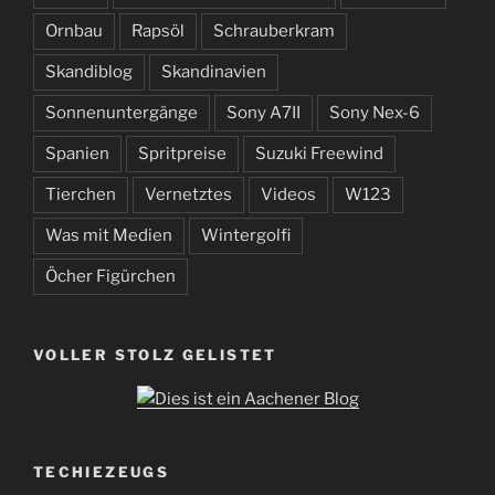
Ornbau
Rapsöl
Schrauberkram
Skandiblog
Skandinavien
Sonnenuntergänge
Sony A7II
Sony Nex-6
Spanien
Spritpreise
Suzuki Freewind
Tierchen
Vernetztes
Videos
W123
Was mit Medien
Wintergolfi
Öcher Figürchen
VOLLER STOLZ GELISTET
TECHIEZEUGS