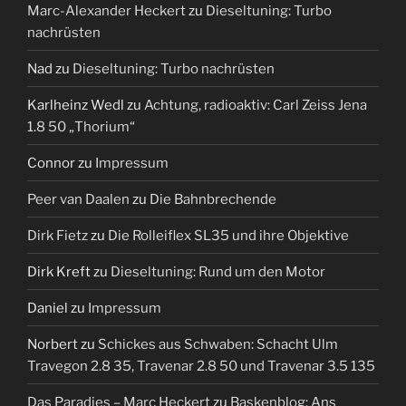
Marc-Alexander Heckert
zu
Dieseltuning: Turbo
nachrüsten
Nad
zu
Dieseltuning: Turbo nachrüsten
Karlheinz Wedl
zu
Achtung, radioaktiv: Carl Zeiss Jena
1.8 50 „Thorium“
Connor
zu
Impressum
Peer van Daalen
zu
Die Bahnbrechende
Dirk Fietz
zu
Die Rolleiflex SL35 und ihre Objektive
Dirk Kreft
zu
Dieseltuning: Rund um den Motor
Daniel
zu
Impressum
Norbert
zu
Schickes aus Schwaben: Schacht Ulm
Travegon 2.8 35, Travenar 2.8 50 und Travenar 3.5 135
Das Paradies – Marc Heckert
zu
Baskenblog: Ans