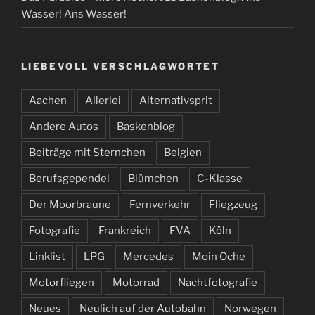
Wasser! Ans Wasser!
LIEBEVOLL VERSCHLAGWORTET
Aachen
Allerlei
Alternativsprit
Andere Autos
Baskenblog
Beiträge mit Sternchen
Belgien
Berufsgependel
Blümchen
C-Klasse
Der Moorbraune
Fernverkehr
Fliegzeug
Fotografie
Frankreich
FVA
Köln
Linklist
LPG
Mercedes
Moin Oche
Motorfliegen
Motorrad
Nachtfotografie
Neues
Neulich auf der Autobahn
Norwegen