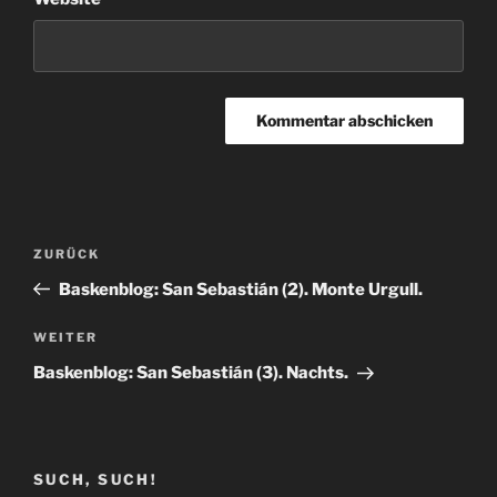
Beitragsnavigation
Vorheriger
ZURÜCK
Beitrag
Baskenblog: San Sebastián (2). Monte Urgull.
Nächster
WEITER
Beitrag
Baskenblog: San Sebastián (3). Nachts.
SUCH, SUCH!