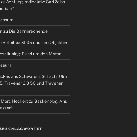
zu
Achtung, radioaktiv: Carl Zeiss
horium“
ressum
en
zu
Die Bahnbrechende
e Rolleiflex SL35 und ihre Objektive
eseltuning: Rund um den Motor
essum
ickes aus Schwaben: Schacht Ulm
5, Travenar 2.8 50 und Travenar
– Marc Heckert
zu
Baskenblog: Ans
asser!
VERSCHLAGWORTET