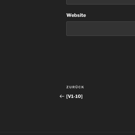
Website
Beitragsnavigation
Vorheriger
ZURÜCK
Beitrag
[V1-10]