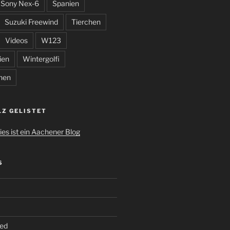
Sony Nex-6
Spanien
Suzuki Freewind
Tierchen
Videos
W123
ien
Wintergolfi
hen
LZ GELISTET
S
ed