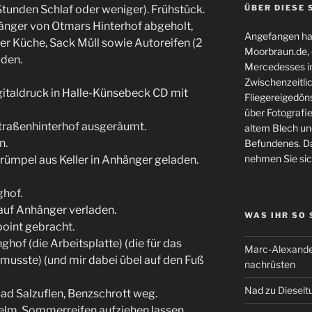
tunden Schlaf oder weniger). Frühstück.
ÜBER DIESE 
änger von Otmars Hinterhof abgeholt,
Angefangen hat
der Küche, Sack Müll sowie Autoreifen (2
Moorbraun.de, d
aden.
Mercedesses in
Zwischenzeitli
igitaldruck in Halle-Künsebeck CD mit
Fliegereigedöns
über Fotografie
straßenhinterhof ausgeräumt.
altem Blech und
n.
Befundenes. Da
nehmen Sie sic
Gerümpel aus Keller in Anhänger geladen.
ghof.
auf Anhänger verladen.
WAS IHR SO
oint gebracht.
hof (die Arbeitsplatte) (die für das
Marc-Alexande
usste) (und mir dabei übel auf den Fuß
nachrüsten
Nad
zu
Dieselt
ad Salzuflen, Benzschrott weg.
elm, Sommerreifen aufziehen lassen.