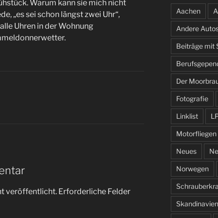
ühstück. Warum kann sie mich nicht
Aachen
A
de, „es sei schon längst zwei Uhr“,
 alle Uhren in der Wohnung
Andere Auto
immeldonnerwetter.
Beiträge mit
Berufsgepen
Der Moorbra
Fotografie
Linklist
L
Motorfliegen
Neues
Ne
entar
Norwegen
Schrauberkr
 veröffentlicht.
Erforderliche Felder
Skandinavie