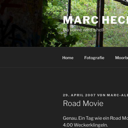
Zum
Inhalt
MARC HEC
springen
Da vorne wird's hell
Home
Fotografie
Moorb
VERÖFFENTLICHT
29. APRIL 2007
VON
MARC-AL
AM
Road Movie
Genau. Ein Tag wie ein Road Mo
4.00 Weckerklingeln.