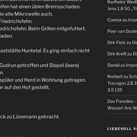
Karlheinz Wedl
ifen hat einen üblen Bremsschaden.
Jena 1.8 50 „T
ie alte Mikrowelle auch.
Connor
zu
Imp
Friedrichsfehn.
iedrichsfehn. Beim Grillen mitgefuttert.
Peer van Daal
laden.
Dirk Fietz
zu
Di
ststätte Huntetal. Es ging einfach nicht
Dirk Kreft
zu
Di
drun getroffen und Stapel (leere)
Daniel
zu
Impr
n.
Norbert
zu
Sch
spüler und Herd in Wohnung getragen.
Travegon 2.8 3
 auf den Hof gestellt.
3.5 135
Das Paradies 
Wasser! Ans W
ck zu Lünemann gebracht.
LIEBEVOLL 