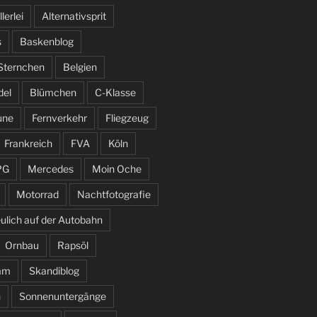
llerlei
Alternativsprit
s
Baskenblog
 Sternchen
Belgien
del
Blümchen
C-Klasse
une
Fernverkehr
Fliegzeug
Frankreich
FVA
Köln
PG
Mercedes
Moin Oche
Motorrad
Nachtfotografie
ulich auf der Autobahn
Ornbau
Rapsöl
am
Skandiblog
n
Sonnenuntergänge