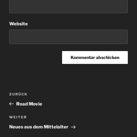
Website
Beitragsnavigation
Vorheriger
ZURÜCK
Beitrag
Road Movie
Nächster
WEITER
Beitrag
Neues aus dem Mittelalter