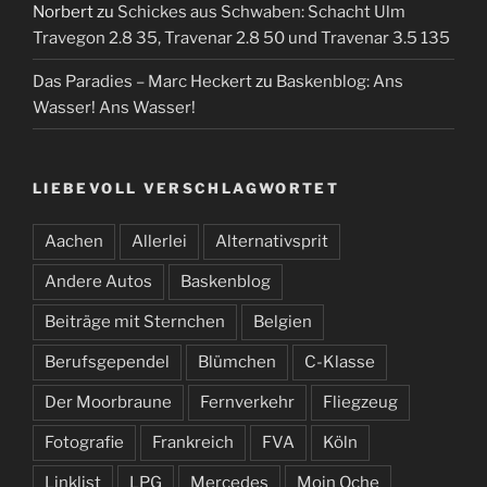
Norbert
zu
Schickes aus Schwaben: Schacht Ulm
Travegon 2.8 35, Travenar 2.8 50 und Travenar 3.5 135
Das Paradies – Marc Heckert
zu
Baskenblog: Ans
Wasser! Ans Wasser!
LIEBEVOLL VERSCHLAGWORTET
Aachen
Allerlei
Alternativsprit
Andere Autos
Baskenblog
Beiträge mit Sternchen
Belgien
Berufsgependel
Blümchen
C-Klasse
Der Moorbraune
Fernverkehr
Fliegzeug
Fotografie
Frankreich
FVA
Köln
Linklist
LPG
Mercedes
Moin Oche