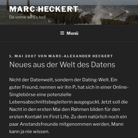
Zum
MARC HECKERT
Inhalt
Da vorne wird's hell
springen
Menü
VERÖFFENTLICHT
1. MAI 2007
VON
MARC-ALEXANDER HECKERT
AM
Neues aus der Welt des Datens
Nicht der Datenwelt, sondern der Dating-Welt. Ein
guter Freund, nennen wir ihn P., hat sich in einer Online-
Singlebörse eine potenzielle
Lebensabschnittsbegleiterin ausgeguckt. Jetzt soll die
Nacht in den ersten Mai den Rahmen bilden für den
ersten Kontakt im First Life. Zu dem natürlich noch ein
paar Anstandsfreunde mitgenommen werden, Mann
kann ja nie wissen.