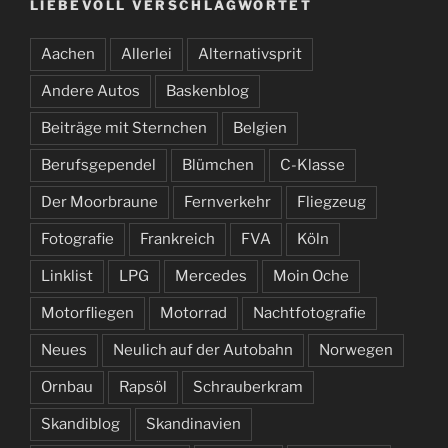
LIEBEVOLL VERSCHLAGWORTET
Aachen
Allerlei
Alternativsprit
Andere Autos
Baskenblog
Beiträge mit Sternchen
Belgien
Berufsgependel
Blümchen
C-Klasse
Der Moorbraune
Fernverkehr
Fliegzeug
Fotografie
Frankreich
FVA
Köln
Linklist
LPG
Mercedes
Moin Oche
Motorfliegen
Motorrad
Nachtfotografie
Neues
Neulich auf der Autobahn
Norwegen
Ornbau
Rapsöl
Schrauberkram
Skandiblog
Skandinavien