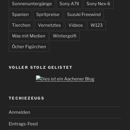
Sonnenuntergänge
Sony A7II
Sony Nex-6
Spanien
Spritpreise
Suzuki Freewind
Tierchen
Vernetztes
Videos
W123
Was mit Medien
Wintergolfi
Öcher Figürchen
VOLLER STOLZ GELISTET
TECHIEZEUGS
Anmelden
Eintrags-Feed