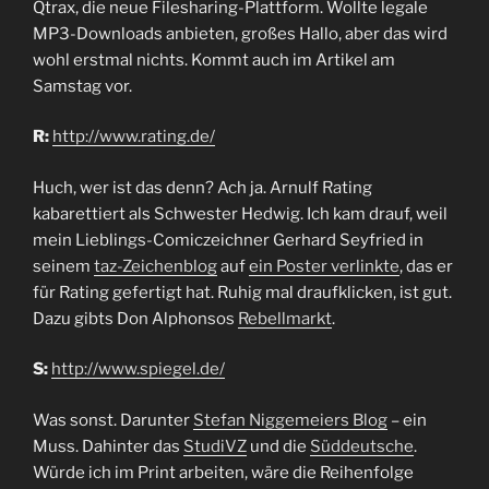
Qtrax, die neue Filesharing-Plattform. Wollte legale
MP3-Downloads anbieten, großes Hallo, aber das wird
wohl erstmal nichts. Kommt auch im Artikel am
Samstag vor.
R:
http://www.rating.de/
Huch, wer ist das denn? Ach ja. Arnulf Rating
kabarettiert als Schwester Hedwig. Ich kam drauf, weil
mein Lieblings-Comiczeichner Gerhard Seyfried in
seinem
taz-Zeichenblog
auf
ein Poster verlinkte
, das er
für Rating gefertigt hat. Ruhig mal draufklicken, ist gut.
Dazu gibts Don Alphonsos
Rebellmarkt
.
S:
http://www.spiegel.de/
Was sonst. Darunter
Stefan Niggemeiers Blog
– ein
Muss. Dahinter das
StudiVZ
und die
Süddeutsche
.
Würde ich im Print arbeiten, wäre die Reihenfolge