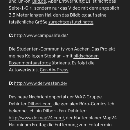
und, uh-oh,
Bild.de
. Aber Entwarnung: Es ist nicht das
Seite-1-Girl, sondern nur das Video mit dem angeblich
3,5 Meter langen Hai, den das Bildblog auf seine
tatsächliche Größe
zurechtgestutzt hatte
.
C:
http://www.campuslife.de/
Die Studenten-Community von Aachen. Das Projekt
meines Kollegen Stephan – mit
bildschönen
Rosenmontagsfotos
übrigens. Es folgt die
Autowerkstatt
Car-Aix-Press
.
D:
http://www.derwesten.de/
Das neue Nachrichtenportal der WAZ-Gruppe.
Dahinter
Dilbert.com
, die genialen Büro-Comics. Ich
bekenne, ich bin Dilbert-Fan. Dahinter:
http://www.de.map24.com/
, der Routenplaner Map24.
Hat mir am Freitag die Entfernung zum Fototermin