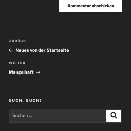
Beitragsnavigation
Vorheriger
ZURÜCK
Beitrag
Neues von der Startseite
Nächster
WEITER
Beitrag
Mangelhaft
SUCH, SUCH!
Suchen
Suche
nach: