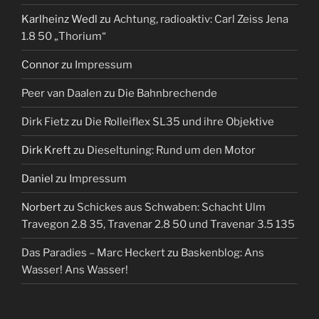
Karlheinz Wedl
zu
Achtung, radioaktiv: Carl Zeiss Jena
1.8 50 „Thorium“
Connor
zu
Impressum
Peer van Daalen
zu
Die Bahnbrechende
Dirk Fietz
zu
Die Rolleiflex SL35 und ihre Objektive
Dirk Kreft
zu
Dieseltuning: Rund um den Motor
Daniel
zu
Impressum
Norbert
zu
Schickes aus Schwaben: Schacht Ulm
Travegon 2.8 35, Travenar 2.8 50 und Travenar 3.5 135
Das Paradies – Marc Heckert
zu
Baskenblog: Ans
Wasser! Ans Wasser!