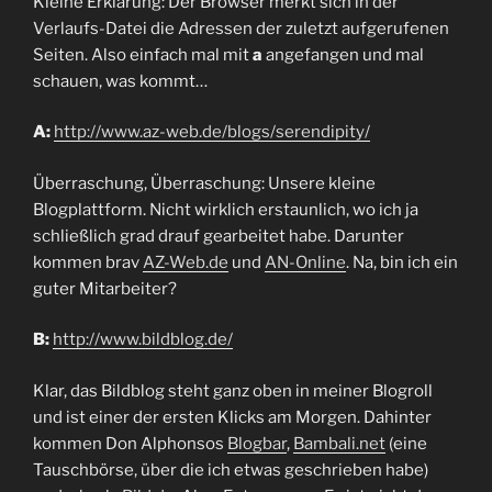
Kleine Erklärung: Der Browser merkt sich in der
Verlaufs-Datei die Adressen der zuletzt aufgerufenen
Seiten. Also einfach mal mit
a
angefangen und mal
schauen, was kommt…
A:
http://www.az-web.de/blogs/serendipity/
Überraschung, Überraschung: Unsere kleine
Blogplattform. Nicht wirklich erstaunlich, wo ich ja
schließlich grad drauf gearbeitet habe. Darunter
kommen brav
AZ-Web.de
und
AN-Online
. Na, bin ich ein
guter Mitarbeiter?
B:
http://www.bildblog.de/
Klar, das Bildblog steht ganz oben in meiner Blogroll
und ist einer der ersten Klicks am Morgen. Dahinter
kommen Don Alphonsos
Blogbar
,
Bambali.net
(eine
Tauschbörse, über die ich etwas geschrieben habe)