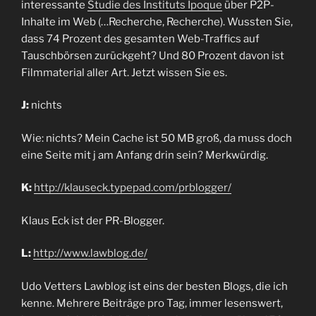
interessante
Studie des Instituts Ipoque
über P2P-
Inhalte im Web (…Recherche, Recherche). Wussten Sie,
dass 74 Prozent des gesamten Web-Traffics auf
Tauschbörsen zurückgeht? Und 80 Prozent davon ist
Filmmaterial aller Art. Jetzt wissen Sie es.
J:
nichts
Wie: nichts? Mein Cache ist 50 MB groß, da muss doch
eine Seite mit j am Anfang drin sein? Merkwürdig.
K:
http://klauseck.typepad.com/prblogger/
Klaus Eck ist der PR-Blogger.
L:
http://www.lawblog.de/
Udo Vetters Lawblog ist eins der besten Blogs, die ich
kenne. Mehrere Beiträge pro Tag, immer lesenswert,