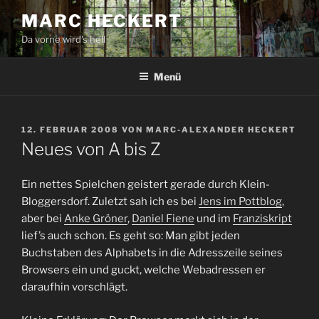
Zum
MARC HECKERT
Inhalt
Da vorne wird's hell
springen
Menü
VERÖFFENTLICHT
12. FEBRUAR 2008
VON
MARC-ALEXANDER HECKERT
AM
Neues von A bis Z
Ein nettes Spielchen geistert gerade durch Klein-
Bloggersdorf. Zuletzt sah ich es bei
Jens im Pottblog
,
aber bei
Anke Gröner
,
Daniel Fiene
und im
Franziskript
lief’s auch schon. Es geht so: Man gibt jeden
Buchstaben des Alphabets in die Adresszeile seines
Browsers ein und guckt, welche Webadressen er
daraufhin vorschlägt.