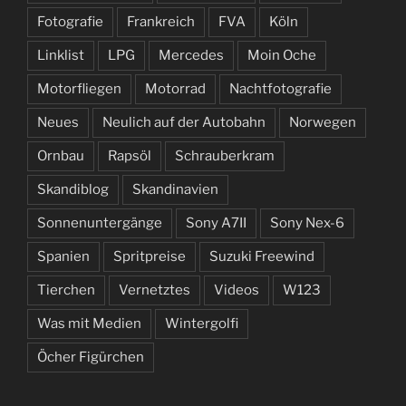
Fotografie
Frankreich
FVA
Köln
Linklist
LPG
Mercedes
Moin Oche
Motorfliegen
Motorrad
Nachtfotografie
Neues
Neulich auf der Autobahn
Norwegen
Ornbau
Rapsöl
Schrauberkram
Skandiblog
Skandinavien
Sonnenuntergänge
Sony A7II
Sony Nex-6
Spanien
Spritpreise
Suzuki Freewind
Tierchen
Vernetztes
Videos
W123
Was mit Medien
Wintergolfi
Öcher Figürchen