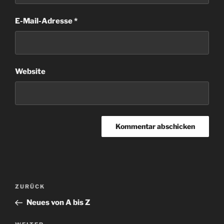
E-Mail-Adresse
*
Website
Beitragsnavigation
Vorheriger
ZURÜCK
Beitrag
Neues von A bis Z