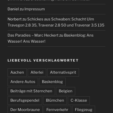
Daniel
zu
Impressum
Norbert
zu
Schickes aus Schwaben: Schacht Ulm
Travegon 2.8 35, Travenar 2.8 50 und Travenar 3.5 135
Das Paradies – Marc Heckert
zu
Baskenblog: Ans
Wasser! Ans Wasser!
LIEBEVOLL VERSCHLAGWORTET
Aachen
Allerlei
Alternativsprit
Andere Autos
Baskenblog
Beiträge mit Sternchen
Belgien
Berufsgependel
Blümchen
C-Klasse
Der Moorbraune
Fernverkehr
Fliegzeug