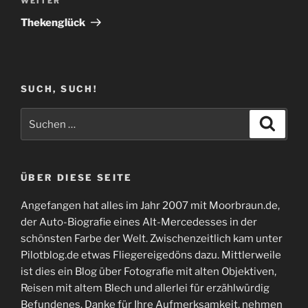
Nächster
WEITER
Beitrag
Thekenglück
SUCH, SUCH!
Suchen
Suche
nach:
ÜBER DIESE SEITE
Angefangen hat alles im Jahr 2007 mit Moorbraun.de,
der Auto-Biografie eines Alt-Mercedesses in der
schönsten Farbe der Welt. Zwischenzeitlich kam unter
Pilotblog.de etwas Fliegereigedöns dazu. Mittlerweile
ist dies ein Blog über Fotografie mit alten Objektiven,
Reisen mit altem Blech und allerlei für erzählwürdig
Befundenes. Danke für Ihre Aufmerksamkeit, nehmen