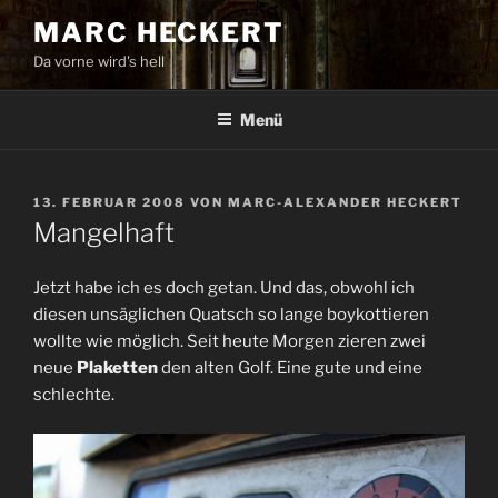
Zum
MARC HECKERT
Inhalt
Da vorne wird's hell
springen
Menü
VERÖFFENTLICHT
13. FEBRUAR 2008
VON
MARC-ALEXANDER HECKERT
AM
Mangelhaft
Jetzt habe ich es doch getan. Und das, obwohl ich
diesen unsäglichen Quatsch so lange boykottieren
wollte wie möglich. Seit heute Morgen zieren zwei
neue
Plaketten
den alten Golf. Eine gute und eine
schlechte.