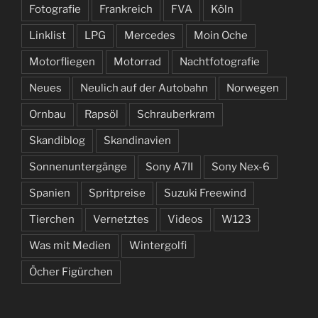
Fotografie
Frankreich
FVA
Köln
Linklist
LPG
Mercedes
Moin Oche
Motorfliegen
Motorrad
Nachtfotografie
Neues
Neulich auf der Autobahn
Norwegen
Ornbau
Rapsöl
Schrauberkram
Skandiblog
Skandinavien
Sonnenuntergänge
Sony A7II
Sony Nex-6
Spanien
Spritpreise
Suzuki Freewind
Tierchen
Vernetztes
Videos
W123
Was mit Medien
Wintergolfi
Öcher Figürchen