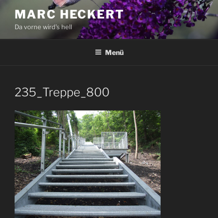
Zum
MARC HECKERT
Inhalt
Da vorne wird's hell
springen
Menü
235_Treppe_800