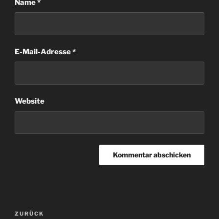
Name
*
E-Mail-Adresse
*
Website
Beitragsnavigation
Vorheriger
ZURÜCK