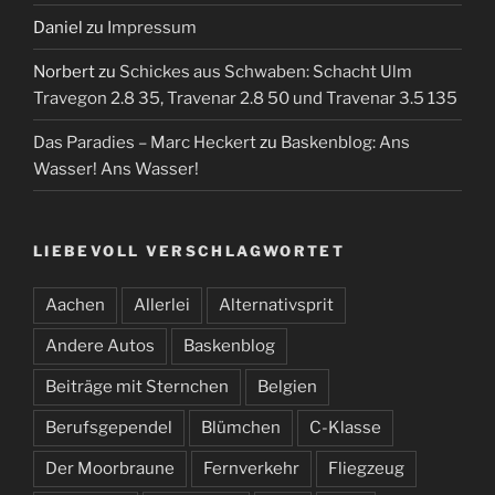
Daniel
zu
Impressum
Norbert
zu
Schickes aus Schwaben: Schacht Ulm
Travegon 2.8 35, Travenar 2.8 50 und Travenar 3.5 135
Das Paradies – Marc Heckert
zu
Baskenblog: Ans
Wasser! Ans Wasser!
LIEBEVOLL VERSCHLAGWORTET
Aachen
Allerlei
Alternativsprit
Andere Autos
Baskenblog
Beiträge mit Sternchen
Belgien
Berufsgependel
Blümchen
C-Klasse
Der Moorbraune
Fernverkehr
Fliegzeug