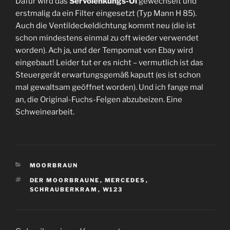
Dafür wird das
Servolenkungs-Öl
gewechselt und
erstmalig da ein Filter eingesetzt (Typ Mann H 85).
Auch die Ventildeckeldichtung kommt neu (die ist
schon mindestens einmal zu oft wieder verwendet
worden). Ach ja, und der Tempomat von Ebay wird
eingebaut! Leider tut er es nicht – vermutlich ist das
Steuergerät erwartungsgemäß kaputt (es ist schon
mal gewaltsam geöffnet worden). Und ich fange mal
an, die Original-Fuchs-Felgen abzubeizen. Eine
Schweinearbeit.
KATEGORIEN
MOORBRAUN
SCHLAGWÖRTER
DER MOORBRAUNE
,
MERCEDES
,
SCHRAUBERKRAM
,
W123