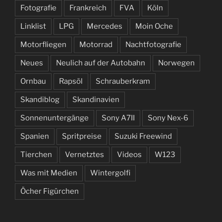
Fotografie
Frankreich
FVA
Köln
Linklist
LPG
Mercedes
Moin Oche
Motorfliegen
Motorrad
Nachtfotografie
Neues
Neulich auf der Autobahn
Norwegen
Ornbau
Rapsöl
Schrauberkram
Skandiblog
Skandinavien
Sonnenuntergänge
Sony A7II
Sony Nex-6
Spanien
Spritpreise
Suzuki Freewind
Tierchen
Vernetztes
Videos
W123
Was mit Medien
Wintergolfi
Öcher Figürchen