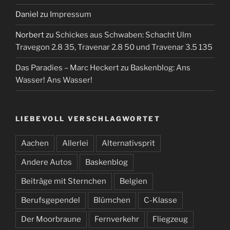
Daniel
zu
Impressum
Norbert
zu
Schickes aus Schwaben: Schacht Ulm
Travegon 2.8 35, Travenar 2.8 50 und Travenar 3.5 135
Das Paradies – Marc Heckert
zu
Baskenblog: Ans
Wasser! Ans Wasser!
LIEBEVOLL VERSCHLAGWORTET
Aachen
Allerlei
Alternativsprit
Andere Autos
Baskenblog
Beiträge mit Sternchen
Belgien
Berufsgependel
Blümchen
C-Klasse
Der Moorbraune
Fernverkehr
Fliegzeug