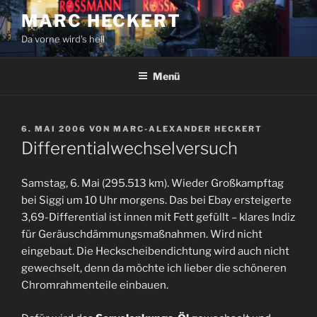
Zum
MARC HECKERT
Inhalt
Da vorne wird's hell
springen
Menü
VERÖFFENTLICHT
6. MAI 2006
VON
MARC-ALEXANDER HECKERT
AM
Differentialwechselversuch
Samstag, 6. Mai (295.513 km). Wieder Großkampftag
bei Siggi um 10 Uhr morgens. Das bei Ebay ersteigerte
3,69-Differential ist innen mit Fett gefüllt – klares Indiz
für Geräuschdämmungsmaßnahmen. Wird nicht
eingebaut. Die Heckscheibendichtung wird auch nicht
gewechselt, denn da möchte ich lieber die schöneren
Chromrahmenteile einbauen.