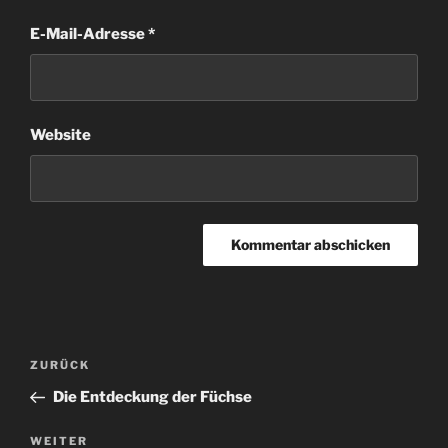
E-Mail-Adresse
*
Website
Beitragsnavigation
Vorheriger
ZURÜCK
Beitrag
Die Entdeckung der Füchse
Nächster
WEITER