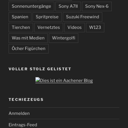
Sonnenuntergänge
Sony A7II
Sony Nex-6
Spanien
Spritpreise
Suzuki Freewind
Tierchen
Vernetztes
Videos
W123
Was mit Medien
Wintergolfi
Öcher Figürchen
VOLLER STOLZ GELISTET
TECHIEZEUGS
Anmelden
Eintrags-Feed