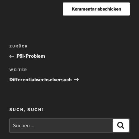
Beitragsnavigation
Vorheriger
ZURÜCK
Beitrag
Pöl-Problem
Nächster
WEITER
Beitrag
Differentialwechselversuch
SUCH, SUCH!
Suchen
Suche
nach: