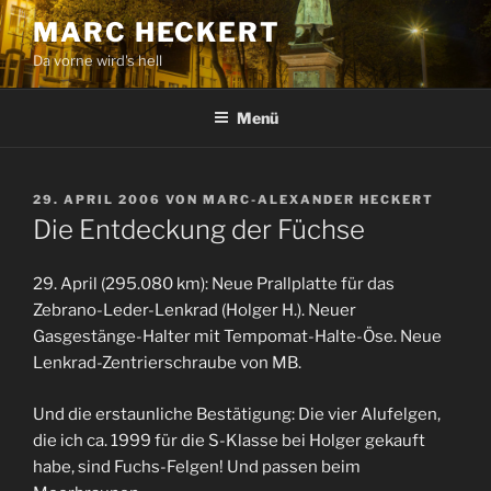
Zum
MARC HECKERT
Inhalt
Da vorne wird's hell
springen
Menü
VERÖFFENTLICHT
29. APRIL 2006
VON
MARC-ALEXANDER HECKERT
AM
Die Entdeckung der Füchse
29. April (295.080 km): Neue Prallplatte für das
Zebrano-Leder-Lenkrad (Holger H.). Neuer
Gasgestänge-Halter mit Tempomat-Halte-Öse. Neue
Lenkrad-Zentrierschraube von MB.
Und die erstaunliche Bestätigung: Die vier Alufelgen,
die ich ca. 1999 für die S-Klasse bei Holger gekauft
habe, sind Fuchs-Felgen! Und passen beim