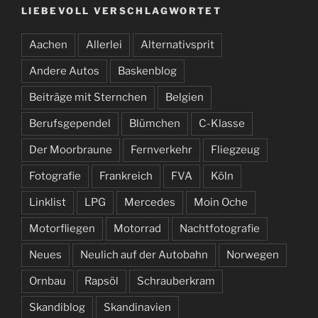
LIEBEVOLL VERSCHLAGWORTET
Aachen
Allerlei
Alternativsprit
Andere Autos
Baskenblog
Beiträge mit Sternchen
Belgien
Berufsgependel
Blümchen
C-Klasse
Der Moorbraune
Fernverkehr
Fliegzeug
Fotografie
Frankreich
FVA
Köln
Linklist
LPG
Mercedes
Moin Oche
Motorfliegen
Motorrad
Nachtfotografie
Neues
Neulich auf der Autobahn
Norwegen
Ornbau
Rapsöl
Schrauberkram
Skandiblog
Skandinavien