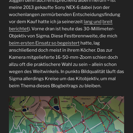
Joggen denn auch entsprechend albern herum – ist
meine 2013 gekaufte Sony NEX-6 dabei (von der
wochenlangen zermürbenden Entscheidungsfindung
vor dem Kauf hatte ich ja seinerzeit
lang und
breit
berichtet
). Vorne dran ist heute das 30-Millimeter-
Objektiv von Sigma. Diese Festbrennweite, die mich
beim ersten Einsatz so begeistert
hatte, lag
anschließend doch meist in ihrem Köcher. Das zur
Kamera mitgelieferte 16-50-mm-Zoom schien doch
allzu oft die praktischere Wahl zu sein – allein schon
wegen des Weitwinkels. In punkto Bildqualität läuft das
Sigma allerdings Kreise um das Kitobjektiv, um mal
beim Thema dieses Blogbeitrags zu bleiben.