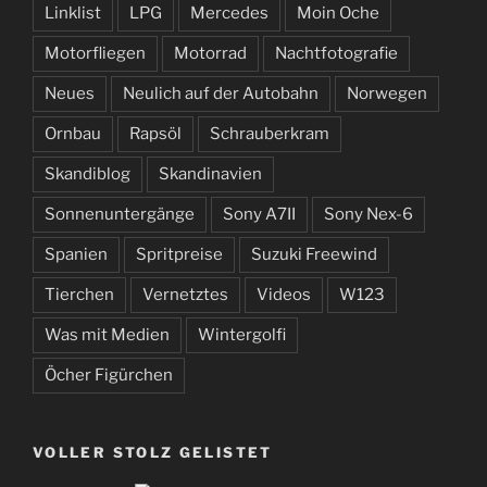
Linklist
LPG
Mercedes
Moin Oche
Motorfliegen
Motorrad
Nachtfotografie
Neues
Neulich auf der Autobahn
Norwegen
Ornbau
Rapsöl
Schrauberkram
Skandiblog
Skandinavien
Sonnenuntergänge
Sony A7II
Sony Nex-6
Spanien
Spritpreise
Suzuki Freewind
Tierchen
Vernetztes
Videos
W123
Was mit Medien
Wintergolfi
Öcher Figürchen
VOLLER STOLZ GELISTET