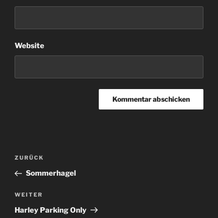
Website
Beitragsnavigation
Vorheriger
ZURÜCK
Beitrag
Sommerhagel
Nächster
WEITER
Beitrag
Harley Parking Only