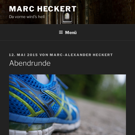
Zum
MARC HECKERT
Inhalt
Da vorne wird's hell
springen
Menü
VERÖFFENTLICHT
12. MAI 2015
VON
MARC-ALEXANDER HECKERT
AM
Abendrunde