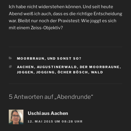
Ich habe nicht widerstehen können. Und seit heute
Abend weiß ich auch, dass es die richtige Entscheidung
war. Bleibt nur noch der Praxistest: Wie joggt es sich
mit einem Zeiss-Objektiv?
KATEGORIEN
MOORBRAUN
,
UND SONST SO?
SCHLAGWÖRTER
AACHEN
,
AUGUSTINERWALD
,
DER MOORBRAUNE
,
JOGGEN
,
JOGGING
,
ÖCHER BÖSCH
,
WALD
5 Antworten auf „Abendrunde“
Uschi aus Aachen
12. MAI 2015 UM 08:28 UHR