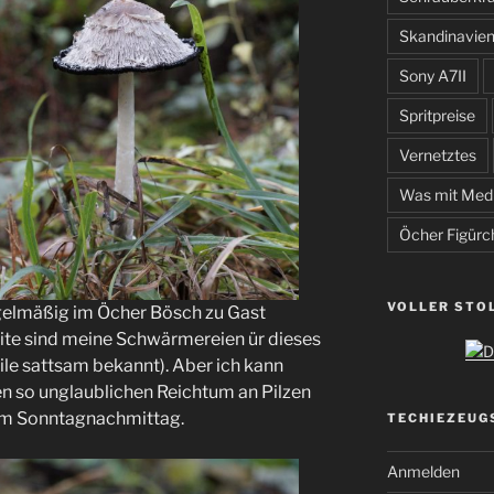
Skandinavie
Sony A7II
Spritpreise
Vernetztes
Was mit Med
Öcher Figürc
VOLLER STO
regelmäßig im Öcher Bösch zu Gast
eite sind meine Schwärmereien ür dieses
le sattsam bekannt). Aber ich kann
nen so unglaublichen Reichtum an Pilzen
em Sonntagnachmittag.
TECHIEZEUG
Anmelden