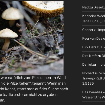
Nad
zu
Dieselt
Karlheinz Wedl
Jena 1.8 50 „T
Connor
zu
Imp
Peer van Daal
Dirk Fietz
zu
Di
Dirk Kreft
zu
Di
Daniel
zu
Impr
Norbert
zu
Sch
war natürlich zum Pilzsuchen im Wald
Travegon 2.8 3
n die Pilze gehen“ genannt. Wenn man
3.5 135
t kennt, starrt man auf der Suche nach
Das Paradies 
te, die ersteren nicht zu ergeben
Wasser! Ans W
ln.