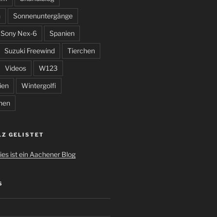
n
Sonnenuntergänge
Sony Nex-6
Spanien
Suzuki Freewind
Tierchen
Videos
W123
ien
Wintergolfi
hen
LZ GELISTET
S