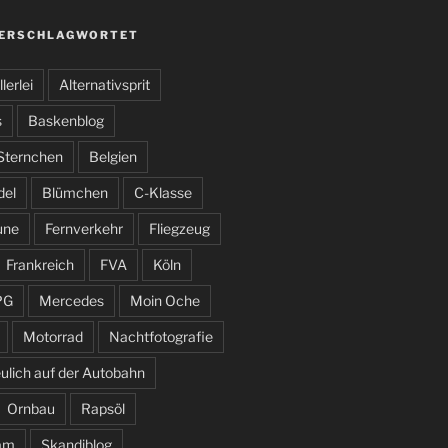
VERSCHLAGWORTET
llerlei
Alternativsprit
s
Baskenblog
 Sternchen
Belgien
del
Blümchen
C-Klasse
une
Fernverkehr
Fliegzeug
Frankreich
FVA
Köln
PG
Mercedes
Moin Oche
Motorrad
Nachtfotografie
ulich auf der Autobahn
Ornbau
Rapsöl
am
Skandiblog