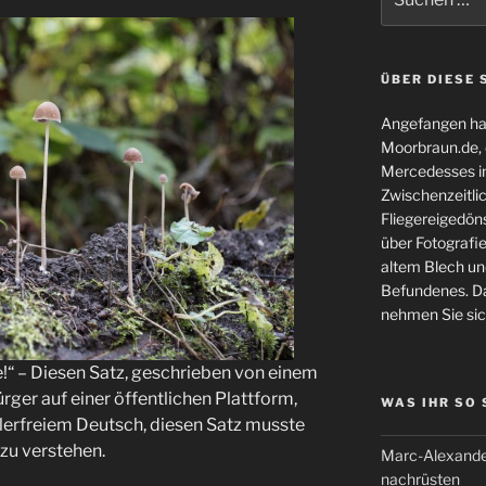
nach:
ÜBER DIESE 
Angefangen hat
Moorbraun.de, d
Mercedesses in
Zwischenzeitli
Fliegereigedöns
über Fotografie
altem Blech und
Befundenes. Da
nehmen Sie sic
e!“ – Diesen Satz, geschrieben von einem
ger auf einer öffentlichen Plattform,
WAS IHR SO
hlerfreiem Deutsch, diesen Satz musste
 zu verstehen.
Marc-Alexande
nachrüsten