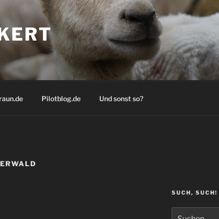
KERT
raun.de
Pilotblog.de
Und sonst so?
NERWALD
SUCH, SUCH!
Suchen