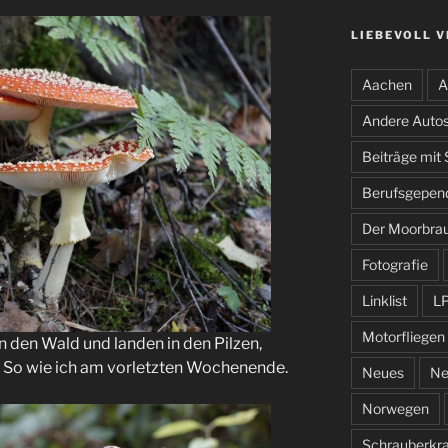
LIEBEVOLL 
Aachen
A
Andere Auto
Beiträge mit
Berufsgepen
Der Moorbra
Fotografie
Linklist
L
Motorfliegen
 den Wald und landen in den Pilzen,
. So wie ich am vorletzten Wochenende.
Neues
Ne
Norwegen
Schrauberkr