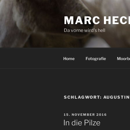
Zum
Inhalt
MARC HEC
springen
Da vorne wird's hell
Home
Fotografie
Moorb
SCHLAGWORT:
AUGUSTI
VERÖFFENTLICHT
15. NOVEMBER 2016
AM
In die Pilze