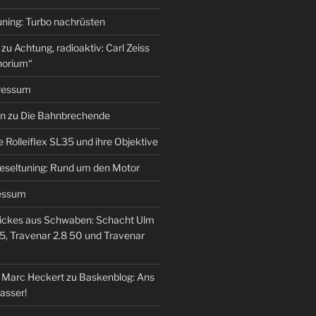
uning: Turbo nachrüsten
zu
Achtung, radioaktiv: Carl Zeiss
horium“
ressum
en
zu
Die Bahnbrechende
e Rolleiflex SL35 und ihre Objektive
eseltuning: Rund um den Motor
essum
ickes aus Schwaben: Schacht Ulm
5, Travenar 2.8 50 und Travenar
– Marc Heckert
zu
Baskenblog: Ans
asser!