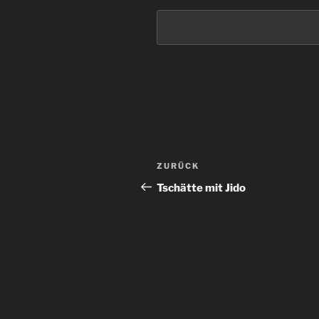
Beitragsnavigation
Vorheriger
ZURÜCK
Beitrag
Tschätte mit Jido