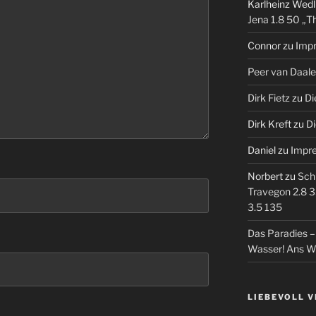
Karlheinz Wedl
Jena 1.8 50 „T
Connor
zu
Imp
Peer van Daal
Dirk Fietz
zu
Di
Dirk Kreft
zu
Di
Daniel
zu
Impr
Norbert
zu
Sch
Travegon 2.8 3
3.5 135
Das Paradies 
Wasser! Ans W
LIEBEVOLL 