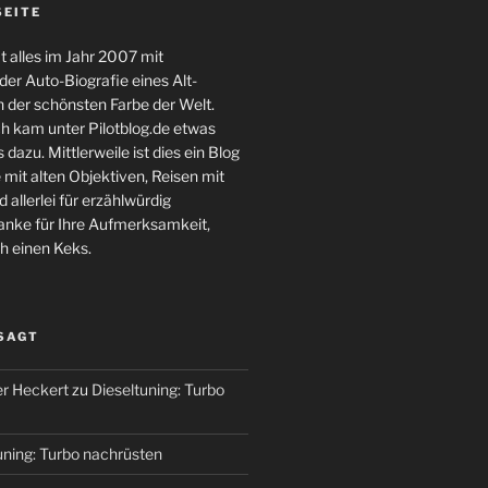
SEITE
 alles im Jahr 2007 mit
er Auto-Biografie eines Alt-
 der schönsten Farbe der Welt.
ch kam unter Pilotblog.de etwas
 dazu. Mittlerweile ist dies ein Blog
 mit alten Objektiven, Reisen mit
 allerlei für erzählwürdig
nke für Ihre Aufmerksamkeit,
h einen Keks.
 SAGT
r Heckert
zu
Dieseltuning: Turbo
uning: Turbo nachrüsten