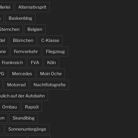
llerlei
Alternativsprit
s
Baskenblog
 Sternchen
Belgien
del
Blümchen
C-Klasse
une
Fernverkehr
Fliegzeug
Frankreich
FVA
Köln
PG
Mercedes
Moin Oche
Motorrad
Nachtfotografie
ulich auf der Autobahn
Ornbau
Rapsöl
am
Skandiblog
n
Sonnenuntergänge