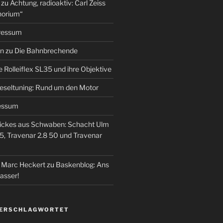
zu
Achtung, radioaktiv: Carl Zeiss
horium“
ressum
en
zu
Die Bahnbrechende
e Rolleiflex SL35 und ihre Objektive
eseltuning: Rund um den Motor
essum
ickes aus Schwaben: Schacht Ulm
5, Travenar 2.8 50 und Travenar
– Marc Heckert
zu
Baskenblog: Ans
asser!
VERSCHLAGWORTET