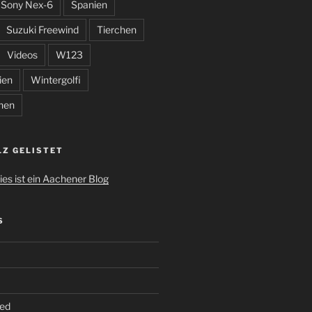
Sony Nex-6
Spanien
Suzuki Freewind
Tierchen
Videos
W123
ien
Wintergolfi
hen
LZ GELISTET
S
ed