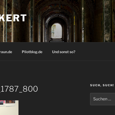
KERT
raun.de
Pilotblog.de
Und sonst so?
SUCH, SUCH!
_1787_800
Suchen
nach: