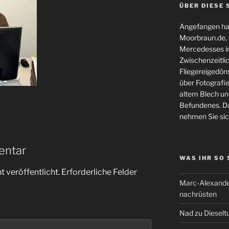
ÜBER DIESE 
Angefangen hat
Moorbraun.de, d
Mercedesses in
Zwischenzeitli
Fliegereigedöns
über Fotografie
altem Blech und
Befundenes. Da
nehmen Sie sic
entar
WAS IHR SO
 veröffentlicht.
Erforderliche Felder
Marc-Alexande
nachrüsten
Nad
zu
Dieselt