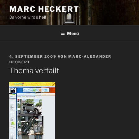
Zum
MARC HECKERT
Inhalt
Da vorne wird's hell
springen
Menü
VERÖFFENTLICHT
4. SEPTEMBER 2009
VON
MARC-ALEXANDER
AM
HECKERT
Thema verfailt