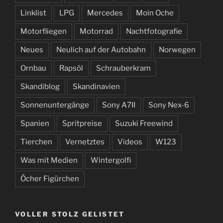
Linklist
LPG
Mercedes
Moin Oche
Motorfliegen
Motorrad
Nachtfotografie
Neues
Neulich auf der Autobahn
Norwegen
Ornbau
Rapsöl
Schrauberkram
Skandiblog
Skandinavien
Sonnenuntergänge
Sony A7II
Sony Nex-6
Spanien
Spritpreise
Suzuki Freewind
Tierchen
Vernetztes
Videos
W123
Was mit Medien
Wintergolfi
Öcher Figürchen
VOLLER STOLZ GELISTET