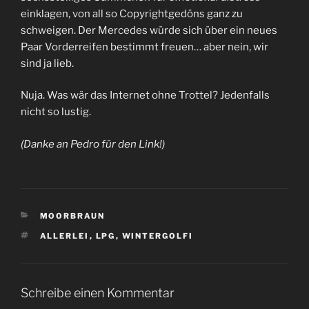
einklagen, von all so Copyrightgedöns ganz zu
schweigen. Der Mercedes würde sich über ein neues
Paar Vorderreifen bestimmt freuen… aber nein, wir
sind ja lieb.
Nuja. Was wär das Internet ohne Trottel? Jedenfalls
nicht so lustig.
(Danke an Pedro für den Link!)
KATEGORIEN
MOORBRAUN
SCHLAGWÖRTER
ALLERLEI
,
LPG
,
WINTERGOLFI
Schreibe einen Kommentar