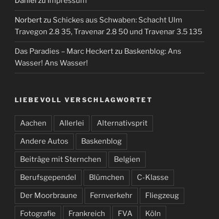
Daniel
zu
Impressum
Norbert
zu
Schickes aus Schwaben: Schacht Ulm
Travegon 2.8 35, Travenar 2.8 50 und Travenar 3.5 135
Das Paradies – Marc Heckert
zu
Baskenblog: Ans
Wasser! Ans Wasser!
LIEBEVOLL VERSCHLAGWORTET
Aachen
Allerlei
Alternativsprit
Andere Autos
Baskenblog
Beiträge mit Sternchen
Belgien
Berufsgependel
Blümchen
C-Klasse
Der Moorbraune
Fernverkehr
Fliegzeug
Fotografie
Frankreich
FVA
Köln