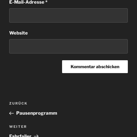
E-Mail-Adresse
*
Website
Beitragsnavigation
Vorheriger
ZURÜCK
Beitrag
Pausenprogramm
Nächster
WEITER
Beitrag
Fahrfailer